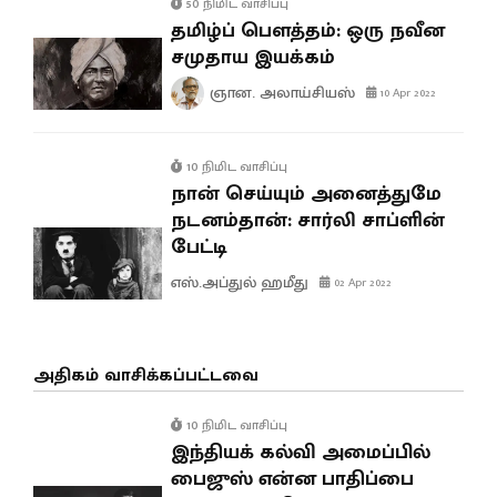
50 நிமிட வாசிப்பு
தமிழ்ப் பௌத்தம்: ஒரு நவீன
சமுதாய இயக்கம்
ஞான. அலாய்சியஸ்
10 Apr 2022
10 நிமிட வாசிப்பு
நான் செய்யும் அனைத்துமே
நடனம்தான்: சார்லி சாப்ளின்
பேட்டி
எஸ்.அப்துல் ஹமீது
02 Apr 2022
அதிகம் வாசிக்கப்பட்டவை
10 நிமிட வாசிப்பு
இந்தியக் கல்வி அமைப்பில்
பைஜுஸ் என்ன பாதிப்பை