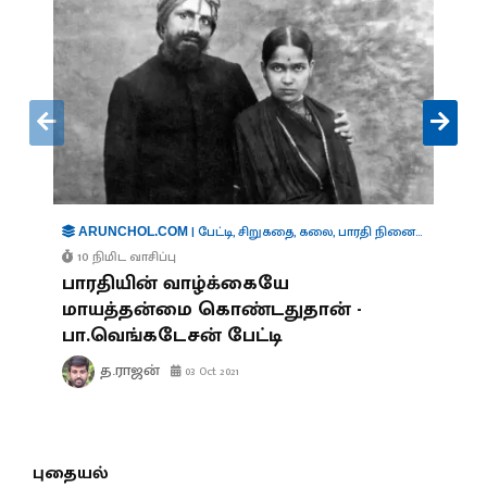
|
பேட்டி
,
சிறுகதை
,
கலை
,
பாரதி நினைவு நூற்றாண்டு
ARUNCHOL.COM
10 நிமிட வாசிப்பு
பாரதியின் வாழ்க்கையே
மாயத்தன்மை கொண்டதுதான் -
பா.வெங்கடேசன் பேட்டி
த.ராஜன்
03 Oct 2021
புதையல்