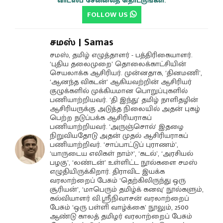
வாட்ஸப் சேனலைத் தொடருங்கள்.
FOLLOW US
சமஸ் | Samas
சமஸ், தமிழ் எழுத்தாளர் - பத்திரிகையாளர்.
‘புதிய தலைமுறை’ தொலைக்காட்சியின்
செயலாக்க ஆசிரியர். முன்னதாக, ‘தினமணி’,
‘ஆனந்த விகடன்’ ஆகியவற்றின் ஆசிரியர்
குழுக்களில் முக்கியமான பொறுப்புகளில்
பணியாற்றியவர். ‘தி இந்து’ தமிழ் நாளிதழின்
ஆசிரியருக்கு அடுத்த நிலையில் அதன் புகழ்
பெற்ற நடுப்பக்க ஆசிரியராகப்
பணியாற்றியவர். 'அருஞ்சொல்' இதழை
நிறுவியதோடு அதன் முதல் ஆசிரியராகப்
பணியாற்றிவர். ‘சாப்பாட்டுப் புராணம்’,
‘யாருடைய எலிகள் நாம்?’, ‘கடல்’, ‘அரசியல்
பழகு’, ‘லண்டன்’ உள்ளிட்ட நூல்களை சமஸ்
எழுதியிருக்கிறார். திராவிட இயக்க
வரலாற்றைப் பேசும் ‘தெற்கிலிருந்து ஒரு
சூரியன்’, ‘மாபெரும் தமிழ்க் கனவு’ நூல்களும்,
கல்வியாளர் வி.ஸ்ரீநிவாசன் வரலாற்றைப்
பேசும் ‘ஒரு பள்ளி வாழ்க்கை’ நூலும், 2500
ஆண்டு காலத் தமிழர் வரலாற்றைப் பேசும்