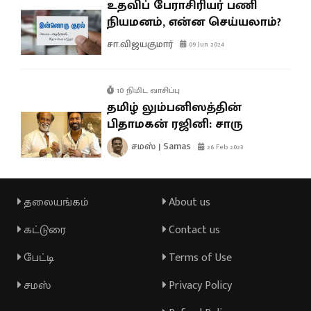
உதவிப் பேராசிரியர் பணி
நியமனம், என்ன செய்யலாம்?
சா.விஜயகுமார்
09 Jun 2024
10 நிமிட வாசிப்பு
தமிழ் லும்பனிஸத்தின்
பிதாமகன் ரஜினி: சாரு
சமஸ் | Samas
26 Feb 2023
தலையங்கம்
About us
கட்டுரை
Contact us
பேட்டி
Terms of Use
சமஸ்
Privacy Policy