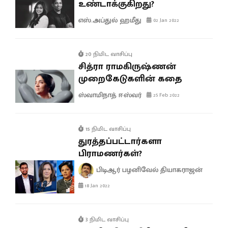
உண்டாக்குகிறது?
எஸ்.அப்துல் ஹமீது
02 Jan 2022
20 நிமிட வாசிப்பு
சித்ரா ராமகிருஷ்ணன்
முறைகேடுகளின் கதை
ஸ்வாமிநாத் ஈஸ்வர்
25 Feb 2022
15 நிமிட வாசிப்பு
துரத்தப்பட்டார்களா
பிராமணர்கள்?
பிடிஆர் பழனிவேல் தியாகராஜன்
18 Jan 2022
3 நிமிட வாசிப்பு