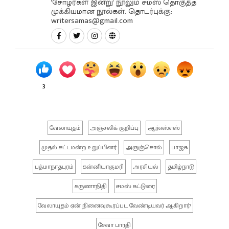
'சோழர்கள் இன்று' நூலும் சமஸ் தொகுத்த
முக்கியமான நூல்கள். தொடர்புக்கு:
writersamas@gmail.com
3
வேலாயுதம்
அஞ்சலிக் குறிப்பு
ஆர்எஸ்எஸ்
முதல் சட்டமன்ற உறுப்பினர்
அருஞ்சொல்
பாஜக
பத்மாநாதபுரம்
கன்னியாகுமரி
அரசியல்
தமிழ்நாடு
கருணாநிதி
சமஸ் கட்டுரை
வேலாயுதம் ஏன் நினைவுகூரப்பட வேண்டியவர் ஆகிறார்?
சேவா பாரதி