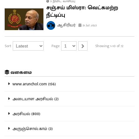
5 நிமிட வாசிப்பு
சஞ்சய் மிஸ்ரா: வெட்கமற்ற
நீட்டிப்பு
ஆசிரியர்
31 Jul 2023
Sort
Page
Showing 1-10 of 72
வகைமை
www.arunchol.com (156)
அடையாள அரசியல் (2)
அரசியல் (800)
அருஞ்சொல்.காம் (3)