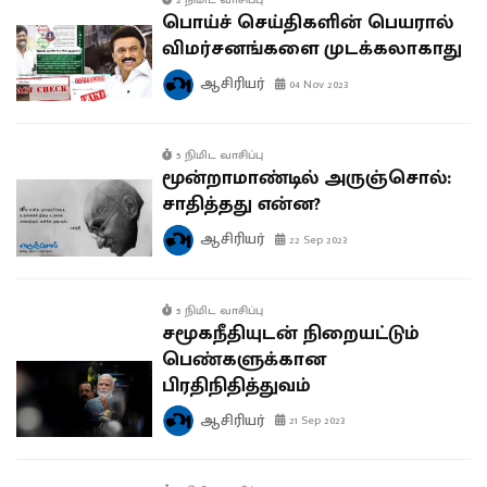
2 நிமிட வாசிப்பு
பொய்ச் செய்திகளின் பெயரால்
விமர்சனங்களை முடக்கலாகாது
ஆசிரியர்
04 Nov 2023
5 நிமிட வாசிப்பு
மூன்றாமாண்டில் அருஞ்சொல்:
சாதித்தது என்ன?
ஆசிரியர்
22 Sep 2023
5 நிமிட வாசிப்பு
சமூகநீதியுடன் நிறையட்டும்
பெண்களுக்கான
பிரதிநிதித்துவம்
ஆசிரியர்
21 Sep 2023