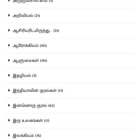
அருஞ்சொல்.காம் (3)
அறிவியல் (21)
ஆசிரியரிடமிருந்து... (31)
ஆரோக்கியம் (101)
ஆளுமைகள் (191)
இதழியல் (3)
இந்தியாவின் குரல்கள் (17)
இன்னொரு குரல் (62)
இரு உலகங்கள் (17)
இலக்கியம் (76)