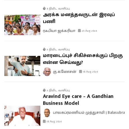
4 நிமிட வாசிப்பு
அரக்க மனத்தவருடன் இரவுப்
பணி
ரஃபியா ஜக்கரியா
25 Aug 2024
5 நிமிட வாசிப்பு
மாரடைப்புச் சிகிச்சைக்குப் பிறகு
என்ன செய்வது?
கு.கணேசன்
18 Aug 2024
5 நிமிட வாசிப்பு
Aravind Eye care – A Gandhian
Business Model
பாலசுப்ரமணியம் முத்துசாமி | Balasubra
18 Aug 2024