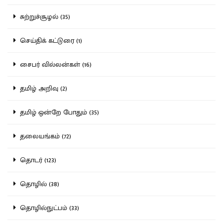
சுற்றுச்சூழல் (35)
செய்திக் கட்டுரை (1)
சைபர் வில்லன்கள் (16)
தமிழ் அறிவு (2)
தமிழ் ஒன்றே போதும் (35)
தலையங்கம் (72)
தொடர் (123)
தொழில் (38)
தொழில்நுட்பம் (33)