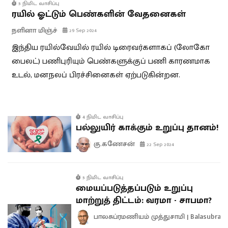
5 நிமிட வாசிப்பு
ரயில் ஓட்டும் பெண்களின் வேதனைகள்
நளினா மிஞ்ச்
29 Sep 2024
இந்திய ரயில்வேயில் ரயில் டிரைவர்களாகப் (லோகோ
பைலட்) பணிபுரியும் பெண்களுக்குப் பணி காரணமாக
உடல், மனநலப் பிரச்சினைகள் ஏற்படுகின்றன.
4 நிமிட வாசிப்பு
பல்லுயிர் காக்கும் உறுப்பு தானம்!
கு.கணேசன்
22 Sep 2024
5 நிமிட வாசிப்பு
மையப்படுத்தப்படும் உறுப்பு
மாற்றுத் திட்டம்: வரமா - சாபமா?
பாலசுப்ரமணியம் முத்துசாமி | Balasubra