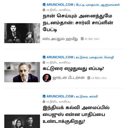
|
பேட்டி
,
புதையல்
,
ஆளுமைகள்
ARUNCHOL.COM
10 நிமிட வாசிப்பு
நான் செய்யும் அனைத்துமே
நடனம்தான்: சார்லி சாப்ளின்
பேட்டி
எஸ்.அப்துல் ஹமீது
02 Apr 2022
|
கட்டுரை
,
புதையல்
,
மொழி
ARUNCHOL.COM
15 நிமிட வாசிப்பு
கட்டுரை எழுதுவது எப்படி?
ஜார்டன் பீட்டர்சன்
26 Mar 2022
|
கட்டுரை
,
கல்வி
ARUNCHOL.COM
10 நிமிட வாசிப்பு
இந்தியக் கல்வி அமைப்பில்
பைஜுஸ் என்ன பாதிப்பை
உண்டாக்குகிறது?