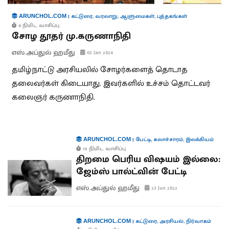
|
கட்டுரை
,
வரலாறு
,
ஆளுமைகள்
,
புத்தகங்கள்
ARUNCHOL.COM
4 நிமிட வாசிப்பு
சோழ தூதர் மு.கருணாநிதி
எஸ்.அப்துல் ஹமீது
03 Jan 2024
தமிழ்நாட்டு அரசியலில் சோழர்களைத் தொடாத
தலைவர்கள் கிடையாது. இவர்களில் உச்சம் தொட்டவர்
கலைஞர் கருணாநிதி.
|
பேட்டி
,
கலாச்சாரம்
,
இலக்கியம்
ARUNCHOL.COM
15 நிமிட வாசிப்பு
திறமை பெரிய விஷயம் இல்லை:
ஜேம்ஸ் பால்ட்வின் பேட்டி
எஸ்.அப்துல் ஹமீது
23 Jun 2022
|
கட்டுரை
,
அரசியல்
,
நிர்வாகம்
ARUNCHOL.COM