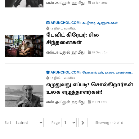
எஸ்.அப்துல் ஹமீது
02 Jan 2022
|
கட்டுரை
,
ஆளுமைகள்
ARUNCHOL.COM
12 நிமிட வாசிப்பு
டேவிட் கிரேபர்: சில
சிந்தனைகள்
எஸ்.அப்துல் ஹமீது
05 Dec 2021
|
கோணங்கள்
,
கலை
,
கலாச்சாரம்
,
இல
ARUNCHOL.COM
10 நிமிட வாசிப்பு
எழுதுவது எப்படி? சொல்கிறார்கள்
உலக எழுத்தாளர்கள்!
எஸ்.அப்துல் ஹமீது
31 Oct 2021
Sort
Page
Showing 1-10 of 15