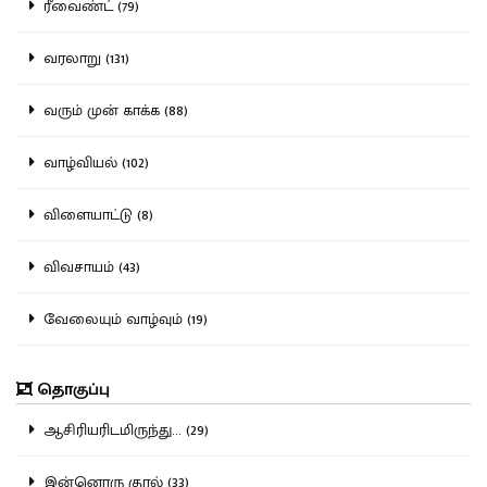
ரீவைண்ட் (79)
வரலாறு (131)
வரும் முன் காக்க (88)
வாழ்வியல் (102)
விளையாட்டு (8)
விவசாயம் (43)
வேலையும் வாழ்வும் (19)
தொகுப்பு
ஆசிரியரிடமிருந்து... (29)
இன்னொரு குரல் (33)