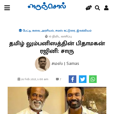
பேட்டி
,
கலை
,
அரசியல்
,
சமஸ் கட்டுரை
,
இலக்கியம்
10 நிமிட வாசிப்பு
தமிழ் லும்பனிஸத்தின் பிதாமகன்
ரஜினி: சாரு
சமஸ் | Samas
7
26 Feb 2023, 5:00 am