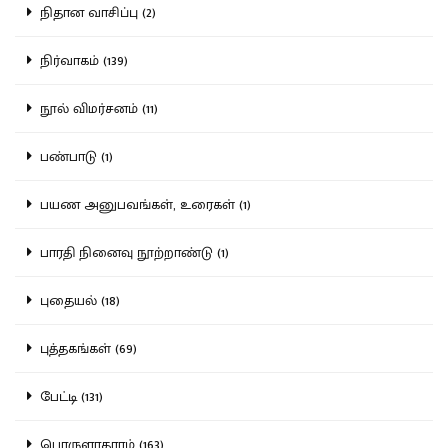
நிதான வாசிப்பு (2)
நிர்வாகம் (139)
நூல் விமர்சனம் (11)
பண்பாடு (1)
பயண அனுபவங்கள், உரைகள் (1)
பாரதி நினைவு நூற்றாண்டு (1)
புதையல் (18)
புத்தகங்கள் (69)
பேட்டி (131)
பொருளாதாரம் (163)