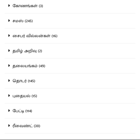
கோணங்கள் (3)
சமஸ் (245)
சைபர் வில்லன்கள் (16)
தமிழ் அறிவு (2)
தலையங்கம் (49)
தொடர் (145)
புதையல் (15)
பேட்டி (114)
ரீவைண்ட் (30)