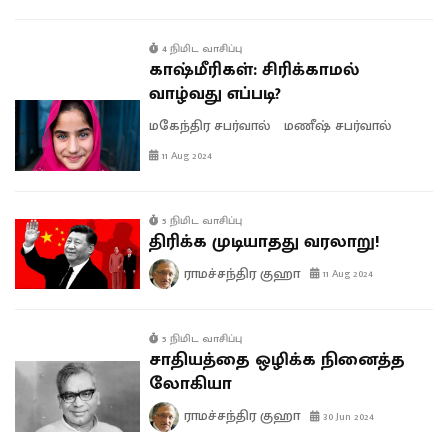
4 நிமிட வாசிப்பு
காஷ்மீரிகள்: சிரிக்காமல்
வாழ்வது எப்படி?
மகேந்திர சபர்வால்
மணீஷ் சபர்வால்
11 Aug 2024
5 நிமிட வாசிப்பு
திரிக்க முடியாதது வரலாறு!
ராமச்சந்திர குஹா
11 Aug 2024
5 நிமிட வாசிப்பு
சாதியத்தை ஒழிக்க நினைத்த
லோகியா
ராமச்சந்திர குஹா
30 Jun 2024