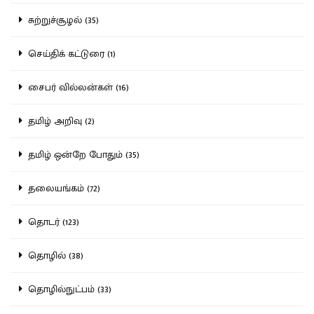
சுற்றுச்சூழல் (35)
செய்திக் கட்டுரை (1)
சைபர் வில்லன்கள் (16)
தமிழ் அறிவு (2)
தமிழ் ஒன்றே போதும் (35)
தலையங்கம் (72)
தொடர் (123)
தொழில் (38)
தொழில்நுட்பம் (33)