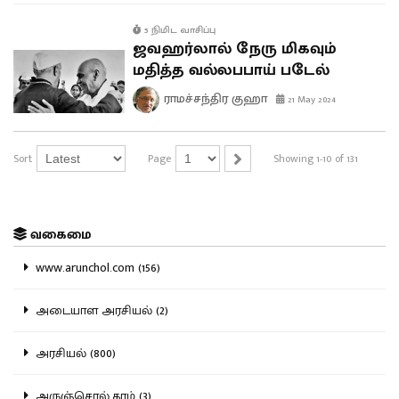
5 நிமிட வாசிப்பு
ஜவஹர்லால் நேரு மிகவும்
மதித்த வல்லபபாய் படேல்
ராமச்சந்திர குஹா
21 May 2024
Sort
Page
Showing 1-10 of 131
வகைமை
www.arunchol.com (156)
அடையாள அரசியல் (2)
அரசியல் (800)
அருஞ்சொல்.காம் (3)