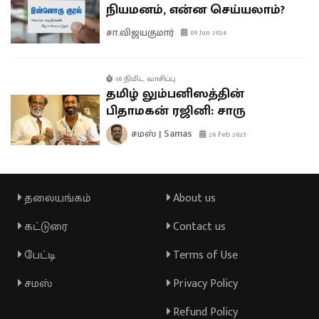
நியமனம், என்ன செய்யலாம்?
சா.விஜயகுமார்
09 Jun 2024
10 நிமிட வாசிப்பு
தமிழ் லும்பனிஸத்தின்
பிதாமகன் ரஜினி: சாரு
சமஸ் | Samas
26 Feb 2023
தலையங்கம்
About us
கட்டுரை
Contact us
பேட்டி
Terms of Use
சமஸ்
Privacy Policy
Refund Policy