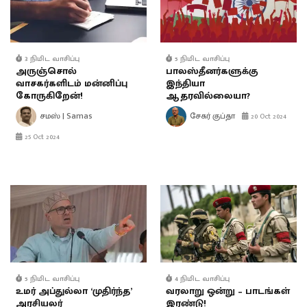
3 நிமிட வாசிப்பு
5 நிமிட வாசிப்பு
அருஞ்சொல்
பாலஸ்தீனர்களுக்கு
வாசகர்களிடம் மன்னிப்பு
இந்தியா
கோருகிறேன்!
ஆதரவில்லையா?
சமஸ் | Samas
சேகர் குப்தா
20 Oct 2024
25 Oct 2024
5 நிமிட வாசிப்பு
4 நிமிட வாசிப்பு
உமர் அப்துல்லா ‘முதிர்ந்த’
வரலாறு ஒன்று – பாடங்கள்
அரசியலர்
இரண்டு!