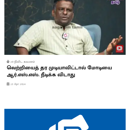
20 நிமிட கவனம்
வெற்றியைத் தர முடியாவிட்டால் மோடியை
ஆர்.எஸ்.எஸ். நீடிக்க விடாது
23 Apr 2024