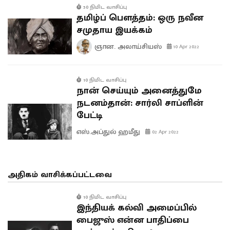
50 நிமிட வாசிப்பு
தமிழ்ப் பௌத்தம்: ஒரு நவீன
சமுதாய இயக்கம்
ஞான. அலாய்சியஸ்
10 Apr 2022
10 நிமிட வாசிப்பு
நான் செய்யும் அனைத்துமே
நடனம்தான்: சார்லி சாப்ளின்
பேட்டி
எஸ்.அப்துல் ஹமீது
02 Apr 2022
அதிகம் வாசிக்கப்பட்டவை
10 நிமிட வாசிப்பு
இந்தியக் கல்வி அமைப்பில்
பைஜுஸ் என்ன பாதிப்பை