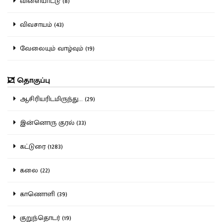
விளையாட்டு (8)
விவசாயம் (43)
வேலையும் வாழ்வும் (19)
தொகுப்பு
ஆசிரியரிடமிருந்து... (29)
இன்னொரு குரல் (33)
கட்டுரை (1283)
கலை (22)
காணொளி (39)
குறுந்தொடர் (19)