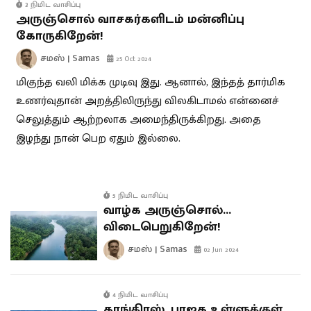
3 நிமிட வாசிப்பு
அருஞ்சொல் வாசகர்களிடம் மன்னிப்பு
கோருகிறேன்!
சமஸ் | Samas
25 Oct 2024
மிகுந்த வலி மிக்க முடிவு இது. ஆனால், இந்தத் தார்மிக
உணர்வுதான் அறத்திலிருந்து விலகிடாமல் என்னைச்
செலுத்தும் ஆற்றலாக அமைந்திருக்கிறது. அதை
இழந்து நான் பெற ஏதும் இல்லை.
5 நிமிட வாசிப்பு
வாழ்க அருஞ்சொல்…
விடைபெறுகிறேன்!
சமஸ் | Samas
02 Jun 2024
4 நிமிட வாசிப்பு
காங்கிரஸ், பாஜக உள்ளுக்குள்