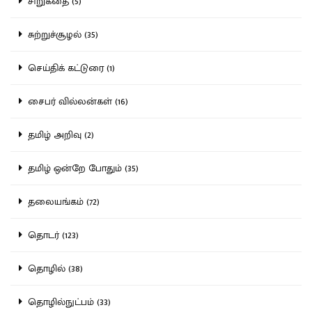
சிறுகதை (5)
சுற்றுச்சூழல் (35)
செய்திக் கட்டுரை (1)
சைபர் வில்லன்கள் (16)
தமிழ் அறிவு (2)
தமிழ் ஒன்றே போதும் (35)
தலையங்கம் (72)
தொடர் (123)
தொழில் (38)
தொழில்நுட்பம் (33)