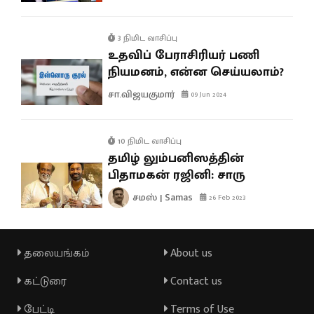
3 நிமிட வாசிப்பு
உதவிப் பேராசிரியர் பணி
நியமனம், என்ன செய்யலாம்?
சா.விஜயகுமார்
09 Jun 2024
10 நிமிட வாசிப்பு
தமிழ் லும்பனிஸத்தின்
பிதாமகன் ரஜினி: சாரு
சமஸ் | Samas
26 Feb 2023
தலையங்கம்
About us
கட்டுரை
Contact us
பேட்டி
Terms of Use