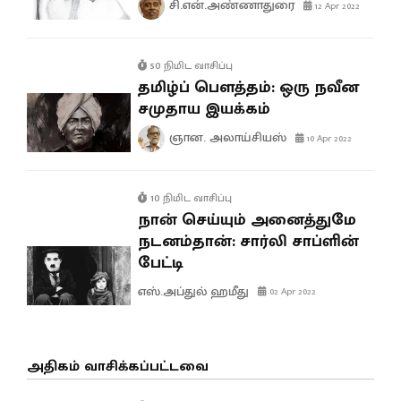
சி.என்.அண்ணாதுரை
12 Apr 2022
50 நிமிட வாசிப்பு
தமிழ்ப் பௌத்தம்: ஒரு நவீன
சமுதாய இயக்கம்
ஞான. அலாய்சியஸ்
10 Apr 2022
10 நிமிட வாசிப்பு
நான் செய்யும் அனைத்துமே
நடனம்தான்: சார்லி சாப்ளின்
பேட்டி
எஸ்.அப்துல் ஹமீது
02 Apr 2022
அதிகம் வாசிக்கப்பட்டவை