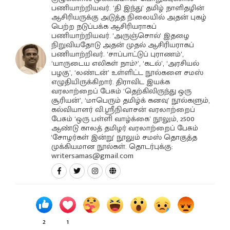
பணியாற்றியவர். ‘தி இந்து’ தமிழ் நாளிதழின்
ஆசிரியருக்கு அடுத்த நிலையில் அதன் புகழ்
பெற்ற நடுப்பக்க ஆசிரியராகப்
பணியாற்றியவர். 'அருஞ்சொல்' இதழை
நிறுவியதோடு அதன் முதல் ஆசிரியராகப்
பணியாற்றிவர். ‘சாப்பாட்டுப் புராணம்’,
‘யாருடைய எலிகள் நாம்?’, ‘கடல்’, ‘அரசியல்
பழகு’, ‘லண்டன்’ உள்ளிட்ட நூல்களை சமஸ்
எழுதியிருக்கிறார். திராவிட இயக்க
வரலாற்றைப் பேசும் ‘தெற்கிலிருந்து ஒரு
சூரியன்’, ‘மாபெரும் தமிழ்க் கனவு’ நூல்களும்,
கல்வியாளர் வி.ஸ்ரீநிவாசன் வரலாற்றைப்
பேசும் ‘ஒரு பள்ளி வாழ்க்கை’ நூலும், 2500
ஆண்டு காலத் தமிழர் வரலாற்றைப் பேசும்
'சோழர்கள் இன்று' நூலும் சமஸ் தொகுத்த
முக்கியமான நூல்கள். தொடர்புக்கு:
writersamas@gmail.com
2
1