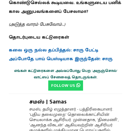
கொண்டுசெல்லக் கூடியவை. உங்களுடைய பனிக்
கால அனுபவங்களைப் பேசலாமா?
(அடுத்த வாரம் பேசுவோம்…)
தொடர்புடைய கட்டுரைகள்
கலை ஒரு நல்ல தப்பித்தல்: சாரு பேட்டி
அப்போதே பாய் பெஸ்டியாக இருந்தேன்: சாரு
எங்கள் கட்டுரைகளை அவ்வப்போது பெற 'அருஞ்சொல்'
வாட்ஸப் சேனலைத் தொடருங்கள்.
FOLLOW US
சமஸ் | Samas
சமஸ், தமிழ் எழுத்தாளர் - பத்திரிகையாளர்.
‘புதிய தலைமுறை’ தொலைக்காட்சியின்
செயலாக்க ஆசிரியர். முன்னதாக, ‘தினமணி’,
‘ஆனந்த விகடன்’ ஆகியவற்றின் ஆசிரியர்
குழுக்களில் முக்கியமான பொறுப்புகளில்