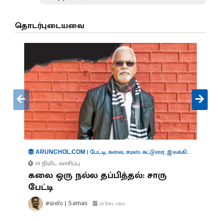
தொடர்புடையவை
|
பேட்டி
,
கலை
,
சமஸ் கட்டுரை
,
இலக்கியம்
,
ஆளுமை
ARUNCHOL.COM
10 நிமிட வாசிப்பு
கலை ஒரு நல்ல தப்பித்தல்: சாரு
பேட்டி
சமஸ் | Samas
25 Dec 2022