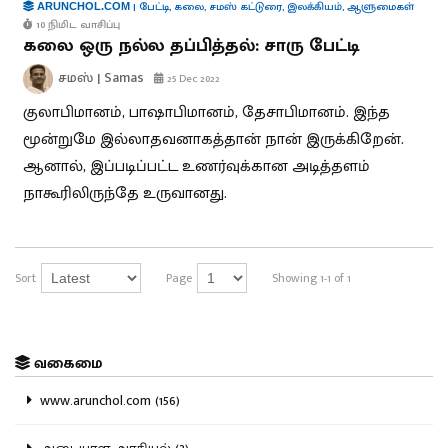
|
பேட்டி
,
கலை
,
சமஸ் கட்டுரை
,
இலக்கியம்
,
ஆளுமைகள்
ARUNCHOL.COM
10 நிமிட வாசிப்பு
கலை ஒரு நல்ல தப்பித்தல்: சாரு பேட்டி
சமஸ் | Samas
25 Dec 2022
குலாபிமானம், பாஷாபிமானம், தேசாபிமானம். இந்த
மூன்றுமே இல்லாதவனாகத்தான் நான் இருக்கிறேன்.
ஆனால், இப்படிப்பட்ட உணர்வுக்கான அடித்தளம்
நாகூரிலிருந்தே உருவானது.
Sort
Page
Showing 1-1 of 1
வகைமை
www.arunchol.com (156)