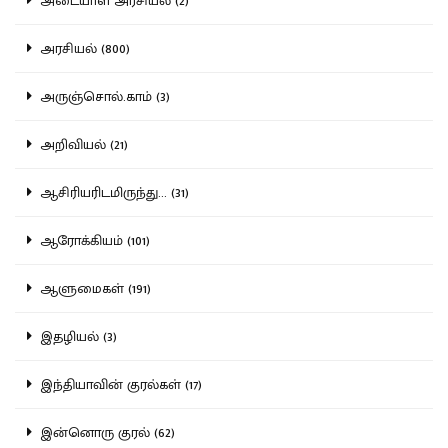
அடையாள அரசியல் (2)
அரசியல் (800)
அருஞ்சொல்.காம் (3)
அறிவியல் (21)
ஆசிரியரிடமிருந்து... (31)
ஆரோக்கியம் (101)
ஆளுமைகள் (191)
இதழியல் (3)
இந்தியாவின் குரல்கள் (17)
இன்னொரு குரல் (62)