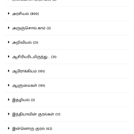
அரசியல் (800)
அருஞ்சொல்.காம் (3)
அறிவியல் (21)
ஆசிரியரிடமிருந்து... (31)
ஆரோக்கியம் (101)
ஆளுமைகள் (191)
இதழியல் (3)
இந்தியாவின் குரல்கள் (17)
இன்னொரு குரல் (62)