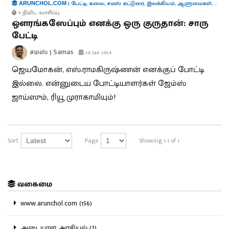
|
பேட்டி
,
கலை
,
சமஸ் கட்டுரை
,
இலக்கியம்
,
ஆளுமைகள்
,
புத்த
ARUNCHOL.COM
5 நிமிட வாசிப்பு
ஔரங்கஸேப்பும் எனக்கு ஒரு குருதான்: சாரு
பேட்டி
சமஸ் | Samas
26 Jan 2024
ஜெயமோகன், எஸ்.ராமகிருஷ்ணன் எனக்குப் போட்டி
இல்லை. என்னுடைய போட்டியாளர்கள் ஜேம்ஸ்
ஜாய்ஸும், ரியூ முராகாமியும்!
Sort
Page
Showing 1-1 of 1
வகைமை
www.arunchol.com (156)
அடையாள அரசியல் (2)