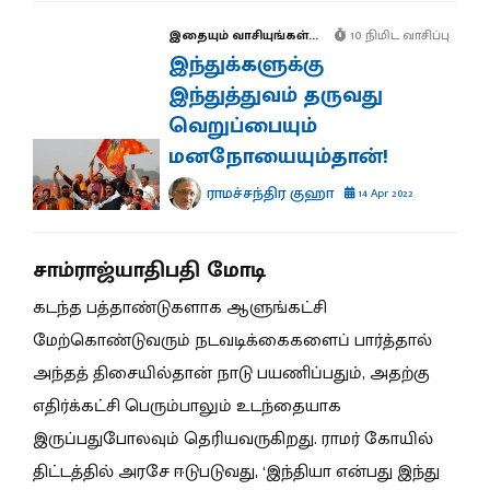
இதையும் வாசியுங்கள்...
10 நிமிட வாசிப்பு
இந்துக்களுக்கு
இந்துத்துவம் தருவது
வெறுப்பையும்
மனநோயையும்தான்!
ராமச்சந்திர குஹா
14 Apr 2022
சாம்ராஜ்யாதிபதி மோடி
கடந்த பத்தாண்டுகளாக ஆளுங்கட்சி
மேற்கொண்டுவரும் நடவடிக்கைகளைப் பார்த்தால்
அந்தத் திசையில்தான் நாடு பயணிப்பதும், அதற்கு
எதிர்க்கட்சி பெரும்பாலும் உடந்தையாக
இருப்பதுபோலவும் தெரியவருகிறது. ராமர் கோயில்
திட்டத்தில் அரசே ஈடுபடுவது, ‘இந்தியா என்பது இந்து