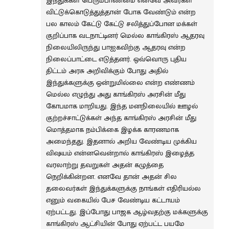
இந்துக்கள் பெரும்பாண்மை எனவே அவர்கள்
விட்டுக்கொடுத்துத்தான் போக வேண்டும் என்ற
பல காலம் கேட்டு கேட்டு சலித்துப்போன மக்கள்
குறிப்பாக வடநாட்டினர் மெல்ல காங்கிரஸ் ஆதரவு
நிலையிலிருந்து பாஐகவிற்கு ஆதரவு என்ற
நிலைப்பாட்டை எடுத்தனர். ஒவ்வொரு புதிய
திட்டம் அரசு அறிவிக்கும் போது அதில்
இந்துக்களுக்கு ஒன்றுமில்லை என்ற எண்ணம்
மெல்ல எழுந்து அது காங்கிரஸ் அரசின் மீது
கோபமாக மாறியது. இந்த மனநிலையில் ஊழல்
குற்றச்சாட்டுக்கள் அந்த காங்கிரஸ் அரசின் மீது
மொத்தமாக நம்பிக்கை இழக்க காரணமாக
அமைந்தது. இதனால் அறிய வேண்டிய முக்கிய
விஷயம் என்னவென்றால் காங்கிரஸ் இழைத்த
வரலாற்று தவறுகள் அதன் கழுத்தை
நெறிக்கின்றன. எனவே தான் அதன் சில
தலைவர்கள் இந்துக்களுக்கு நாங்கள் எதிரியல்ல
எனும் வகையில் பேச வேண்டிய கட்டாயம்
ஏற்பட்டது. இப்போது பாஜக ஆழ்வதற்கு மக்களுக்கு
காங்கிரஸ் ஆட்சியின் போது ஏற்பட்ட பயமே