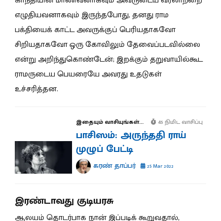
காந்தியின் மாணவனாகவும் அவருடைய வரலாற்றை
எழுதியவனாகவும் இருந்தபோது, தனது ராம
பக்தியைக் காட்ட அவருக்குப் பெரியதாகவோ
சிறியதாகவோ ஒரு கோவிலும் தேவைப்படவில்லை
என்று அறிந்துகொண்டேன்; இறக்கும் தறுவாயில்கூட
ராமருடைய பெயரையே அவரது உதடுகள்
உச்சரித்தன.
இதையும் வாசியுங்கள்...
45 நிமிட வாசிப்பு
பாசிஸம்: அருந்ததி ராய்
முழுப் பேட்டி
கரண் தாப்பர்
25 Mar 2022
இரண்டாவது குடியரசு
ஆலயம் தொடர்பாக நான் இப்படிக் கூறுவதால்,