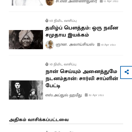
சி.என்.அண்ணாதுரை
12 Apr 2022
50 நிமிட வாசிப்பு
தமிழ்ப் பௌத்தம்: ஒரு நவீன
சமுதாய இயக்கம்
ஞான. அலாய்சியஸ்
10 Apr 2022
10 நிமிட வாசிப்பு
நான் செய்யும் அனைத்துமே
நடனம்தான்: சார்லி சாப்ளின்
பேட்டி
எஸ்.அப்துல் ஹமீது
02 Apr 2022
அதிகம் வாசிக்கப்பட்டவை