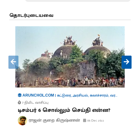
தொடர்புடையவை
|
கட்டுரை
,
அரசியல்
,
கலாச்சாரம்
,
வரலாறு
ARUNCHOL.COM
7 நிமிட வாசிப்பு
டிசம்பர் 6 சொல்லும் செய்தி என்ன?
ராஜன் குறை கிருஷ்ணன்
06 Dec 2022