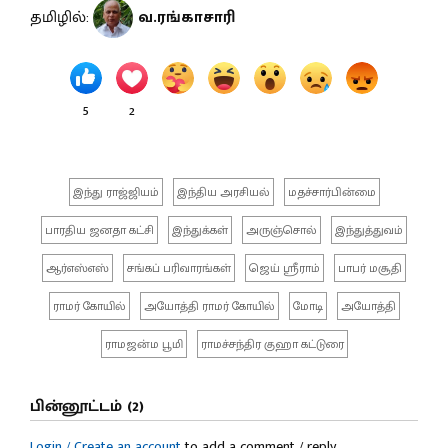
தமிழில்:
வ.ரங்காசாரி
5
2
இந்து ராஜ்ஜியம்
இந்திய அரசியல்
மதச்சார்பின்மை
பாரதிய ஜனதா கட்சி
இந்துக்கள்
அருஞ்சொல்
இந்துத்துவம்
ஆர்எஸ்எஸ்
சங்கப் பரிவாரங்கள்
ஜெய் ஸ்ரீராம்
பாபர் மசூதி
ராமர் கோயில்
அயோத்தி ராமர் கோயில்
மோடி
அயோத்தி
ராமஜன்ம பூமி
ராமச்சந்திர குஹா கட்டுரை
பின்னூட்டம் (2)
Login / Create an account
to add a comment / reply.