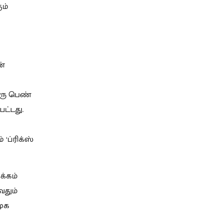
ம்
ன்
 ஒரு பெண்
ட்டது.
ப்ரிக்ஸ்
்கம்
வதும்
மூக