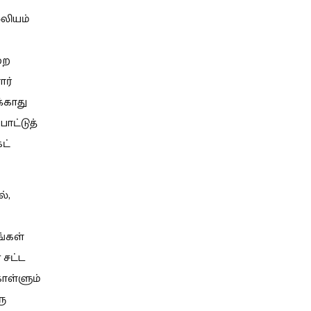
்லியம்
றை
ர்
்காது
ோட்டுத்
ட்
்,
்கள்
 சட்ட
கொள்ளும்
ரு