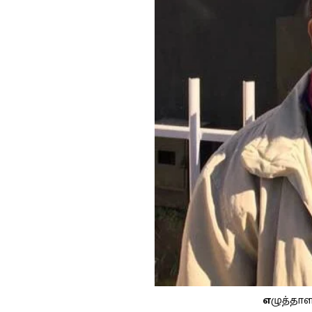
எ
ழுத்தாள