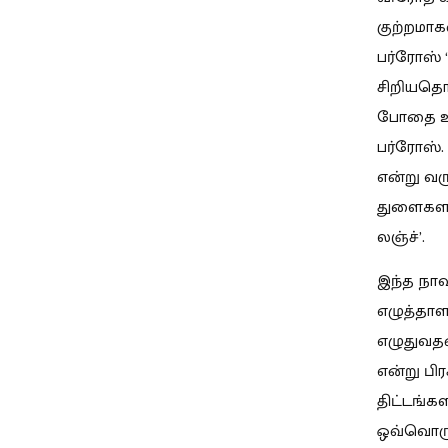
குற்றமாக
பர்ரோஸ் 
சிறியதொர
போதை ஊச
பர்ரோஸ்.
என்று வர
துளைகளா
லஞ்ச்’.
இந்த நா
எழுத்தா
எழுதுவத
என்று பி
திட்டங்க
ஒவ்வொரு