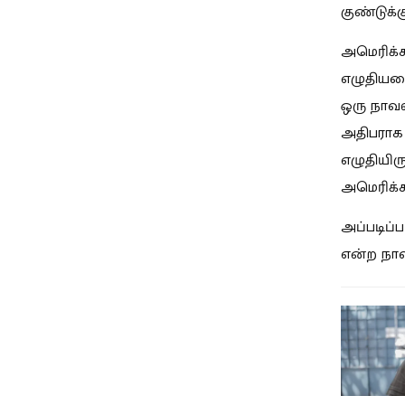
குண்டுக்க
அமெரிக்க
எழுதியத
ஒரு நாவல
அதிபராக 
எழுதியிரு
அமெரிக்கா
அப்படிப்ப
என்ற நாவ