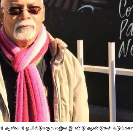
ர் ஆஸ்கார் ஒயில்டுக்கு 1895இல் இரண்டு ஆண்டுகள் கடுங்கா