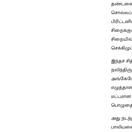
தண்டனை வ
சொல்லப்ப
பிரிட்டன
சிறைக்கு
சிறையில்
செக்கிழ
இந்தச் 
நலிந்திர
அங்கேயே 
எழுத்தாள
மட்டமான 
பொழுதைய
அது நடந்
பாலியலை