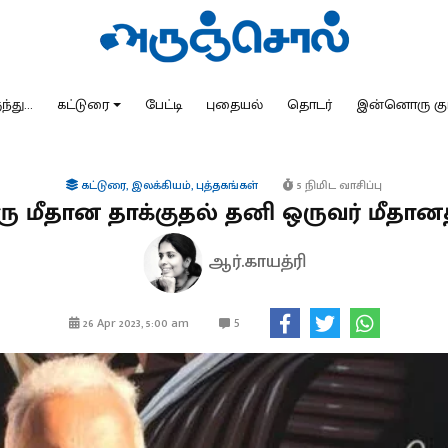
்து...
கட்டுரை
பேட்டி
புதையல்
தொடர்
இன்னொரு கு
கட்டுரை
,
இலக்கியம்
,
புத்தகங்கள்
5 நிமிட வாசிப்பு
ரு மீதான தாக்குதல் தனி ஒருவர் மீதான
ஆர்.காயத்ரி
5
26 Apr 2023, 5:00 am