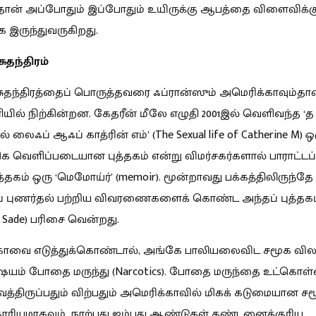
ான் அப்போதும் இப்போதும் உயிருக்கு ஆபத்தை விளைவிக்கு
 இருந்துவருகிறது.
சுதந்திரம்
் சுதந்திரத்தைப் பொருத்தவரை ஃப்ரான்ஸும் அமெரிக்காவும்தா
ில் நிற்கின்றன. கேதரீன் மீலே எழுதி 2001இல் வெளிவந்த ‘த
 லைஃப் ஆஃப் காத்ரின் எம்’ (The Sexual life of Catherine M)
ிக வெளிப்படையான புத்தகம் என்று விமர்சகர்களால் பாராட்டப்ப
த்தகம் ஒரு ‘மெமோய்ர்’ (memoir). மூன்றாவது பக்கத்திலிருந்தே
் புணர்தல் பற்றிய விவரணைகளைக் கொண்ட அந்தப் புத்தகம் ‘
ix Sade) பரிசை வென்றது.
காவை எடுத்துக்கொண்டால், அங்கே பாலியலைவிட சமூக விலக
யம் போதை மருந்து (Narcotics). போதை மருந்தை உட்கொள்
திருப்பதும் விற்பதும் அமெரிக்காவில் மிகக் கடுமையான ச
ரியமாகவும், நாற்பது ஐம்பது ஆண்டுகள் தண்டனைக்குரிய