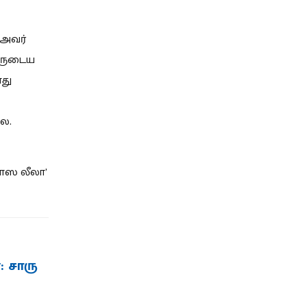
 அவர்
வருடைய
து
லை.
ராஸ லீலா’
: சாரு