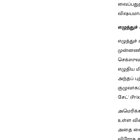
வைப்பதுத
விஷயமாக
எழுத்துச் 
எழுத்துச
முன்னணிய
செக்ஸுவல்
எழுதிய ம
அந்தப் பு
குழுவாகப
சேட்’ (Pr
அமெரிக்
உள்ள விஷ
அதை வைத்
விரோத கா