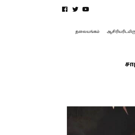
தலையங்கம்
ஆசிரியரிடமிருந
சா