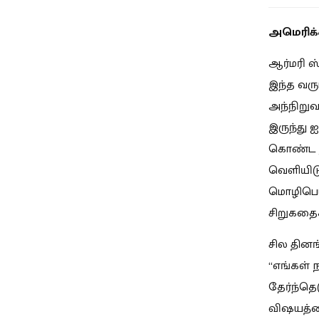
அமெரிக்
ஆர்மரி ஸ
இந்த வரு
அந்நிறுவ
இருந்து ஐ
கொண்ட நட
வெளியிடு
மொழிபெயர
சிறுகதை
சில தினங்
“எங்கள் 
தேர்ந்தெட
விஷயத்த