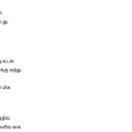
்
டது.
ு உடல்
்கு வந்து
் மிக
்தில்
களில் கை