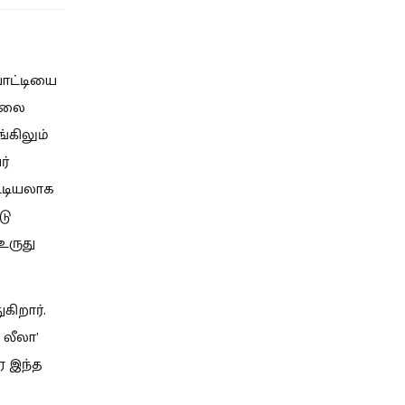
போட்டியை
ாவலை
்கிலும்
ர்
ட்டியலாக
டு
உருது
கிறார்.
 லீலா’
ரை இந்த