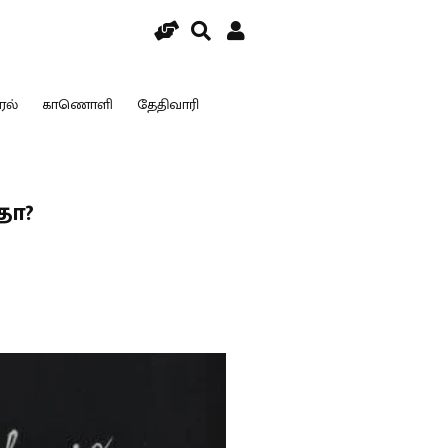
ரல்
காணொளி
தேதிவாரி
தா?