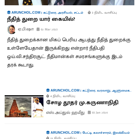
|
கட்டுரை
,
அரசியல்
,
சட்டம்
3 நிமிட வாசிப்பு
ARUNCHOL.COM
நீதித் துறை யார் கையில்?
ஏ.பி.ஷா
02 Mar 2023
நீதித் துறைக்கான மிகப் பெரிய ஆபத்து நீதித் துறைக்கு
உள்ளேயேதான் இருக்கிறது என்றார் நீதிபதி
ஒய்.வி.சந்திரசூட். நீதிமான்கள் சமரசங்களுக்கு இடம்
தரக் கூடாது.
|
கட்டுரை
,
வரலாறு
,
ஆளுமைகள்
,
பு
ARUNCHOL.COM
4 நிமிட வாசிப்பு
சோழ தூதர் மு.கருணாநிதி
எஸ்.அப்துல் ஹமீது
03 Jan 2024
|
பேட்டி
,
கலாச்சாரம்
,
இலக்கியம்
ARUNCHOL.COM
15 நிமிட வாசிப்பு