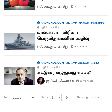
எஸ்.அப்துல் ஹமீது
13 Oct 2021
|
கட்டுரை
,
அரசியல்
,
சர்வதேசம்
ARUNCHOL.COM
5 நிமிட வாசிப்பு
மாஸ்க்வா – மிரியா:
பெருமிதங்களின் அழிவு
எஸ்.அப்துல் ஹமீது
26 Apr 2022
|
கட்டுரை
,
புதையல்
,
மொழி
ARUNCHOL.COM
15 நிமிட வாசிப்பு
கட்டுரை எழுதுவது எப்படி?
ஜார்டன் பீட்டர்சன்
26 Mar 2022
Sort
Page
Showing 1-10 of 16