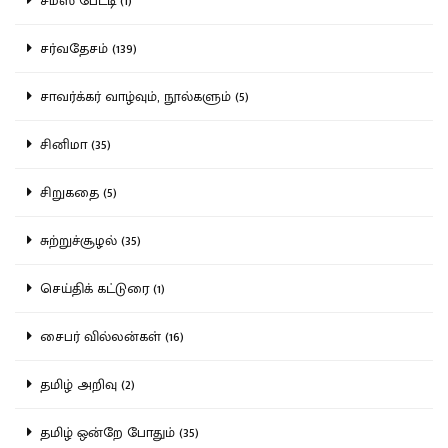
சமஸ் பேட்டி (1)
சர்வதேசம் (139)
சாவர்க்கர் வாழ்வும், நூல்களும் (5)
சினிமா (35)
சிறுகதை (5)
சுற்றுச்சூழல் (35)
செய்திக் கட்டுரை (1)
சைபர் வில்லன்கள் (16)
தமிழ் அறிவு (2)
தமிழ் ஒன்றே போதும் (35)