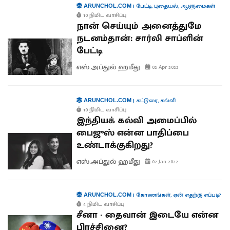
|
பேட்டி
,
புதையல்
,
ஆளுமைகள்
ARUNCHOL.COM
10 நிமிட வாசிப்பு
நான் செய்யும் அனைத்துமே
நடனம்தான்: சார்லி சாப்ளின்
பேட்டி
எஸ்.அப்துல் ஹமீது
02 Apr 2022
|
கட்டுரை
,
கல்வி
ARUNCHOL.COM
10 நிமிட வாசிப்பு
இந்தியக் கல்வி அமைப்பில்
பைஜுஸ் என்ன பாதிப்பை
உண்டாக்குகிறது?
எஸ்.அப்துல் ஹமீது
02 Jan 2022
|
கோணங்கள்
,
ஏன் எதற்கு எப்படி?
ARUNCHOL.COM
4 நிமிட வாசிப்பு
சீனா - தைவான் இடையே என்ன
பிரச்சினை?