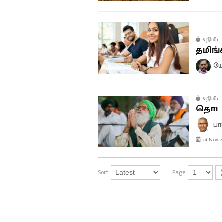
6 நிமிட 
தமிங்
யோ
6 நிமிட 
தொடர
பா
24 Nov 2
Sort
Page