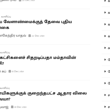
23 Dec 2021
கல
கவ
 வாசிப்பு
ிய வேளாண்மைக்குத் தேவை புதிய
க
்கை
கேந்திர யாதவ்
கா
22 Dec 2021
கூ
வாசிப்பு
க்கட்சிகளைச் சிதறடிப்பதா மம்தாவின்
கே
ி?
சுப்
கே
15 Dec 2021
க
வாசிப்பு
ாயிகளுக்குக் குறைந்தபட்ச ஆதார விலை
சட
ையா?
சம
த்வாஜ்
10 Dec 2021