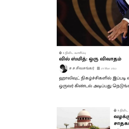
6 நிமிட வாசிப்பு
வில் ஸ்மித்: ஒரு விவாதம்
ச.ச.சிவசங்கர்
29 Mar 2022
ஹாலிவுட் நிகழ்ச்சிகளில் இப்பட
ஒருவர் கிண்டல் அடிப்பது நெடுங
9 நிமிட 
வழக்க
சாதகம