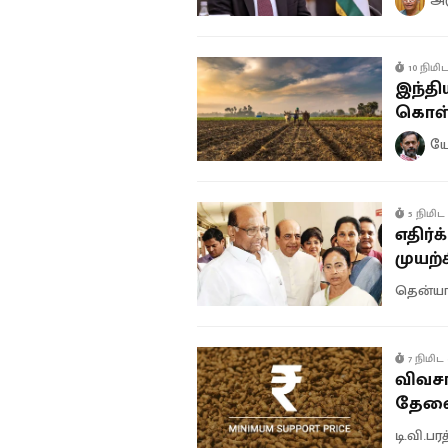
10 நிமிட
இந்த
கொள
யோ
5 நிமிட 
எதிர்
முயற்ச
தென்யா 
7 நிமிட 
விவச
தேவ
டி.வி.பர