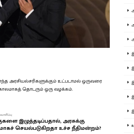
ஆச
ஆர
ஆள
இத
இந
ி எந்த அரசியல்சரிகளுக்கும் உட்படாமல் ஒருவரை
இன
்காலமாகத் தொடரும் ஒரு வழக்கம்.
இர
இல
வாசிப்பு
ுகளை இழுத்தடிப்பதால், அரசுக்கு
உர
ாகச் செயல்படுகிறதா உச்ச நீதிமன்றம்?