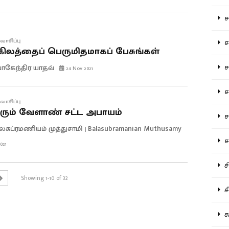
சம
வாசிப்பு
சம
கிலத்தைப் பெருமிதமாகப் பேசுங்கள்
ச
கேந்திர யாதவ்
24 Nov 2021
சம
வாசிப்பு
ும் வேளாண் சட்ட அபாயம்
சர
லசுப்ரமணியம் முத்துசாமி | Balasubramanian Muthusamy
சா
021
சி
Showing 1-10 of 32
சி
சு