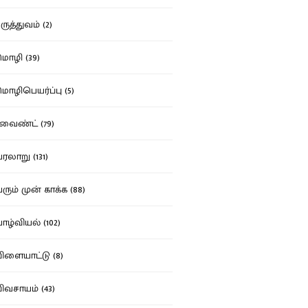
ுத்துவம் (2)
ழி (39)
ழிபெயர்ப்பு (5)
வைண்ட் (79)
லாறு (131)
ும் முன் காக்க (88)
ழ்வியல் (102)
ளையாட்டு (8)
வசாயம் (43)