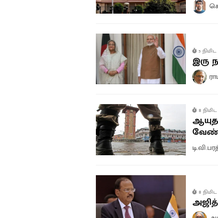
கௌ
5 நிமிட 
இரு ந
ரா
8 நிமிட 
ஆயுதப
வேண்ட
டி.வி.பர
8 நிமிட 
அஜித
அர