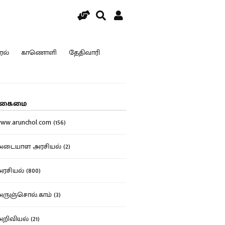
ரல்
காணொளி
தேதிவாரி
கைமை
w.arunchol.com (156)
டையாள அரசியல் (2)
சியல் (800)
ுஞ்சொல்.காம் (3)
ிவியல் (21)