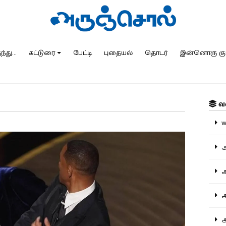
்து...
கட்டுரை
பேட்டி
புதையல்
தொடர்
இன்னொரு கு
வ
ww
அ
அர
அர
அற