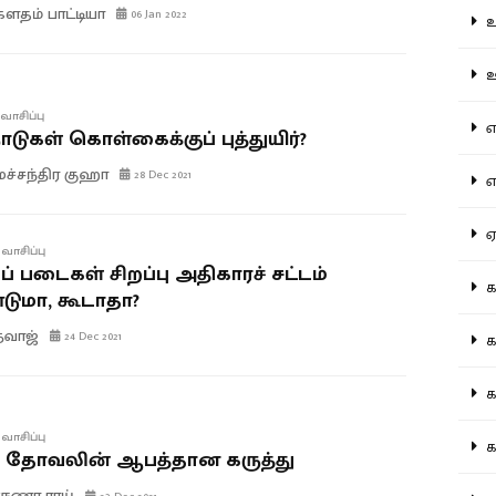
தம் பாட்டியா
06 Jan 2022
உற
ஊட
வாசிப்பு
என
ாடுகள் கொள்கைக்குப் புத்துயிர்?
மச்சந்திர குஹா
28 Dec 2021
எப
ஏன
வாசிப்பு
் படைகள் சிறப்பு அதிகாரச் சட்டம்
கட
ுமா, கூடாதா?
த்வாஜ்
24 Dec 2021
கட
கல
வாசிப்பு
கல
் தோவலின் ஆபத்தான கருத்து
ுணா ராய்