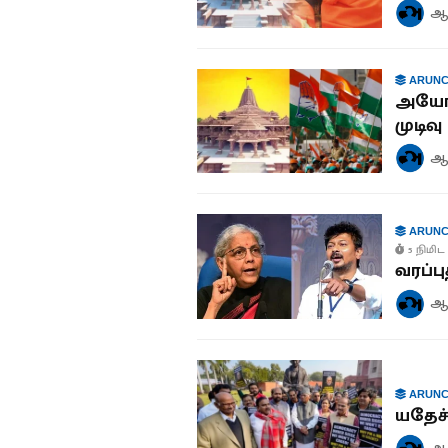
ஆச
ARUNC
அயோத்
முடிவு
ஆச
ARUNC
5 நிமிட 
வரப்ப
ஆச
ARUNC
யதேச்
ஆச