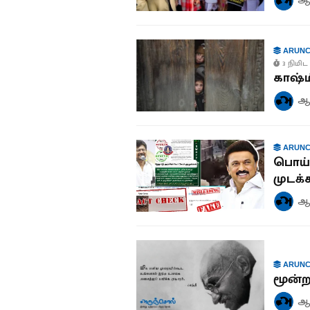
ARUNC
3 நிமிட 
காஷ்மீ
ஆச
ARUNC
பொய்
முடக்
ஆச
ARUNC
மூன்ற
ஆச