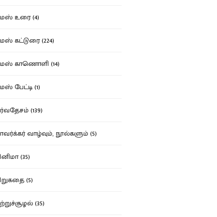
ஸ் உரை (4)
ஸ் கட்டுரை (224)
மஸ் காணொளி (14)
ஸ் பேட்டி (1)
்வதேசம் (139)
வர்க்கர் வாழ்வும், நூல்களும் (5)
னிமா (35)
றுகதை (5)
ற்றுச்சூழல் (35)