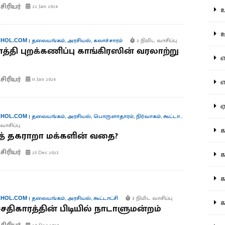
ிரியர்
22 Jan 2024
உற
ஊட
|
தலையங்கம்
,
அரசியல்
,
கலாச்சாரம்
2 நிமிட வாசிப்பு
HOL.COM
தி புறக்கணிப்பு காங்கிரஸின் வரலாற்று
என
ிரியர்
11 Jan 2024
எப
ஏன
|
தலையங்கம்
,
அரசியல்
,
பொருளாதாரம்
,
நிர்வாகம்
,
கூட்டாட்சி
HOL.COM
வாசிப்பு
கட
ுத் தகராறா மக்களின் வதை?
ிரியர்
25 Dec 2023
கட
கல
|
தலையங்கம்
,
அரசியல்
,
கூட்டாட்சி
3 நிமிட வாசிப்பு
HOL.COM
கல
சதிகாரத்தின் பிடியில் நாடாளுமன்றம்
ிரியர்