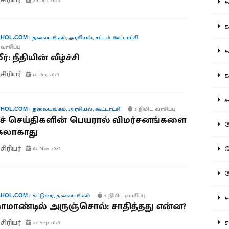
20 Dec 2023
கல
கவ
|
தலையங்கம்
,
அரசியல்
,
சட்டம்
,
கூட்டாட்சி
HOL.COM
வாசிப்பு
க
ர்: நீதியின் வீழ்ச்சி
ிரியர்
கா
14 Dec 2023
கூ
|
தலையங்கம்
,
அரசியல்
,
கூட்டாட்சி
2 நிமிட வாசிப்பு
HOL.COM
ச் செய்திகளின் பெயரால் விமர்சனங்களை
கே
கலாகாது
ிரியர்
கே
04 Nov 2023
க
|
கட்டுரை
,
தலையங்கம்
5 நிமிட வாசிப்பு
HOL.COM
சட
ாமாண்டில் அருஞ்சொல்: சாதித்தது என்ன?
ிரியர்
சம
22 Sep 2023