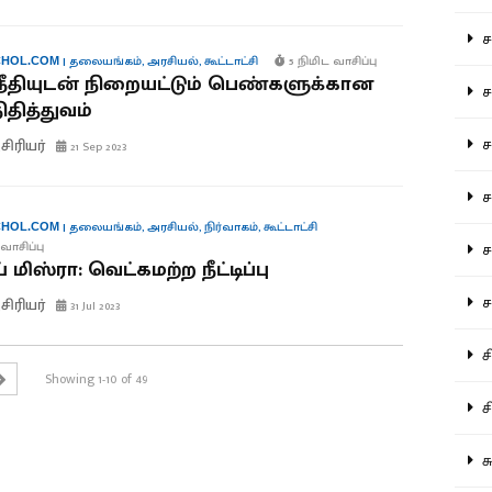
சம
|
தலையங்கம்
,
அரசியல்
,
கூட்டாட்சி
5 நிமிட வாசிப்பு
HOL.COM
ீதியுடன் நிறையட்டும் பெண்களுக்கான
சம
ிதித்துவம்
ச
ிரியர்
21 Sep 2023
சம
|
தலையங்கம்
,
அரசியல்
,
நிர்வாகம்
,
கூட்டாட்சி
HOL.COM
சர
வாசிப்பு
 மிஸ்ரா: வெட்கமற்ற நீட்டிப்பு
சா
ிரியர்
31 Jul 2023
சி
Showing 1-10 of 49
சி
சு