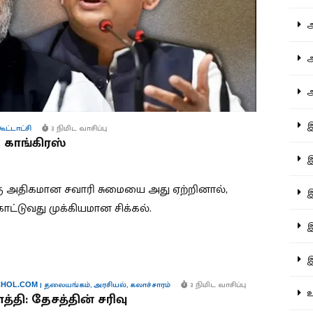
ஆச
ஆர
ஆள
இத
கூட்டாட்சி
3 நிமிட வாசிப்பு
காங்கிரஸ்
இந
்கு அதிகமான சவாரி சுமையை அது ஏற்றினால்,
இன
க்காட்டுவது முக்கியமான சிக்கல்.
இர
இல
|
தலையங்கம்
,
அரசியல்
,
கலாச்சாரம்
3 நிமிட வாசிப்பு
HOL.COM
உர
தி: தேசத்தின் சரிவு