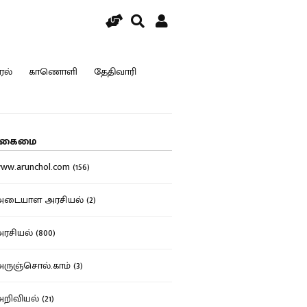
ரல்
காணொளி
தேதிவாரி
கைமை
w.arunchol.com (156)
டையாள அரசியல் (2)
சியல் (800)
ுஞ்சொல்.காம் (3)
ிவியல் (21)