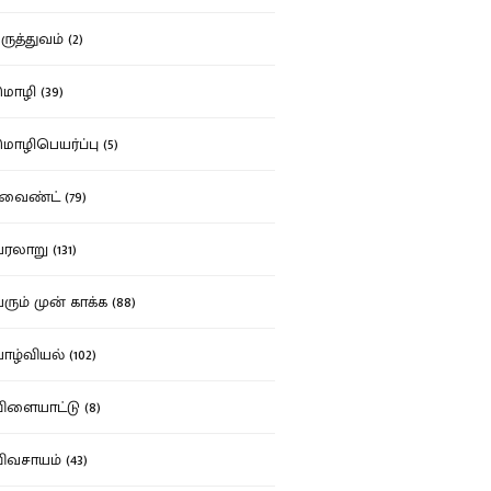
ுத்துவம் (2)
ழி (39)
ழிபெயர்ப்பு (5)
வைண்ட் (79)
லாறு (131)
ும் முன் காக்க (88)
ழ்வியல் (102)
ளையாட்டு (8)
வசாயம் (43)