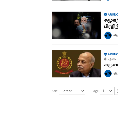
ARUNC
சமூகந
பிரதிந
ஆச
ARUNC
5 நிமிட 
சஞ்சய்
ஆச
Sort
Page