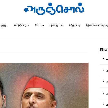
்து...
கட்டுரை
பேட்டி
புதையல்
தொடர்
இன்னொரு கு
வ
ww
அ
அர
அர
அற