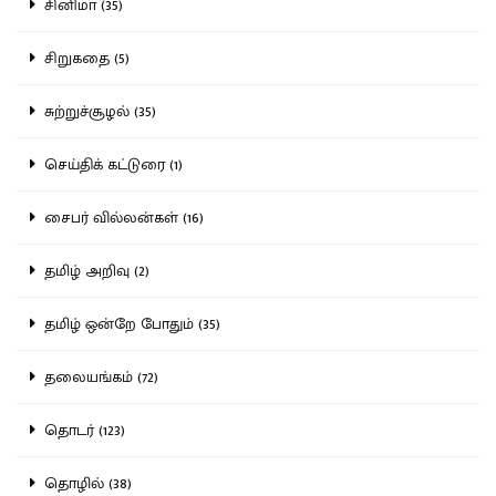
சினிமா (35)
சிறுகதை (5)
சுற்றுச்சூழல் (35)
செய்திக் கட்டுரை (1)
சைபர் வில்லன்கள் (16)
தமிழ் அறிவு (2)
தமிழ் ஒன்றே போதும் (35)
தலையங்கம் (72)
தொடர் (123)
தொழில் (38)