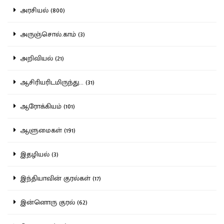
அரசியல் (800)
அருஞ்சொல்.காம் (3)
அறிவியல் (21)
ஆசிரியரிடமிருந்து... (31)
ஆரோக்கியம் (101)
ஆளுமைகள் (191)
இதழியல் (3)
இந்தியாவின் குரல்கள் (17)
இன்னொரு குரல் (62)