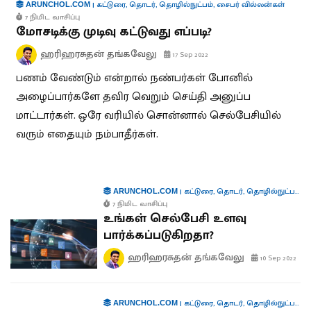
|
கட்டுரை
,
தொடர்
,
தொழில்நுட்பம்
,
சைபர் வில்லன்கள்
ARUNCHOL.COM
7 நிமிட வாசிப்பு
மோசடிக்கு முடிவு கட்டுவது எப்படி?
ஹரிஹரசுதன் தங்கவேலு
17 Sep 2022
பணம் வேண்டும் என்றால் நண்பர்கள் போனில்
அழைப்பார்களே தவிர வெறும் செய்தி அனுப்ப
மாட்டார்கள். ஒரே வரியில் சொன்னால் செல்பேசியில்
வரும் எதையும் நம்பாதீர்கள்.
|
கட்டுரை
,
தொடர்
,
தொழில்நுட்பம்
,
ச
ARUNCHOL.COM
7 நிமிட வாசிப்பு
உங்கள் செல்பேசி உளவு
பார்க்கப்படுகிறதா?
ஹரிஹரசுதன் தங்கவேலு
10 Sep 2022
|
கட்டுரை
,
தொடர்
,
தொழில்நுட்பம்
,
ச
ARUNCHOL.COM