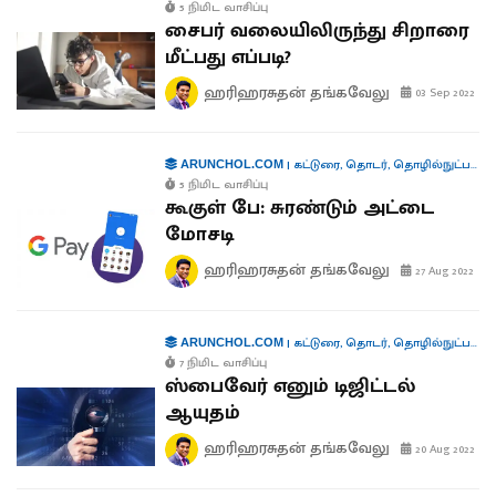
5 நிமிட வாசிப்பு
சைபர் வலையிலிருந்து சிறாரை
மீட்பது எப்படி?
ஹரிஹரசுதன் தங்கவேலு
03 Sep 2022
|
கட்டுரை
,
தொடர்
,
தொழில்நுட்பம்
,
ச
ARUNCHOL.COM
5 நிமிட வாசிப்பு
கூகுள் பே: சுரண்டும் அட்டை
மோசடி
ஹரிஹரசுதன் தங்கவேலு
27 Aug 2022
|
கட்டுரை
,
தொடர்
,
தொழில்நுட்பம்
,
ச
ARUNCHOL.COM
7 நிமிட வாசிப்பு
ஸ்பைவேர் எனும் டிஜிட்டல்
ஆயுதம்
ஹரிஹரசுதன் தங்கவேலு
20 Aug 2022