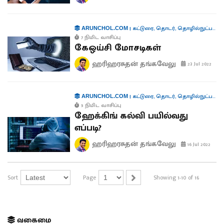
|
கட்டுரை
,
தொடர்
,
தொழில்நுட்பம்
,
ச
ARUNCHOL.COM
7 நிமிட வாசிப்பு
கேஒய்சி மோசடிகள்
ஹரிஹரசுதன் தங்கவேலு
23 Jul 2022
|
கட்டுரை
,
தொடர்
,
தொழில்நுட்பம்
,
ச
ARUNCHOL.COM
5 நிமிட வாசிப்பு
ஹேக்கிங் கல்வி பயில்வது
எப்படி?
ஹரிஹரசுதன் தங்கவேலு
16 Jul 2022
Sort
Page
Showing 1-10 of 16
வகைமை