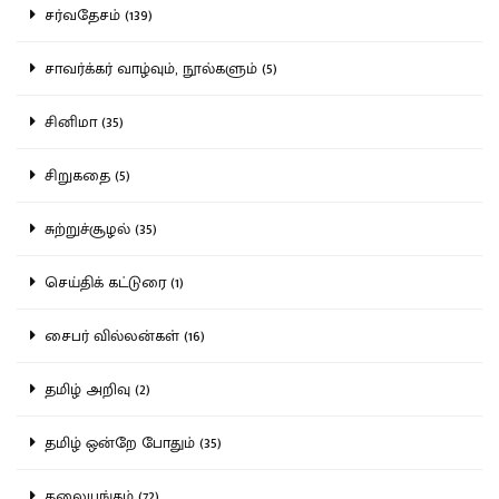
சர்வதேசம் (139)
சாவர்க்கர் வாழ்வும், நூல்களும் (5)
சினிமா (35)
சிறுகதை (5)
சுற்றுச்சூழல் (35)
செய்திக் கட்டுரை (1)
சைபர் வில்லன்கள் (16)
தமிழ் அறிவு (2)
தமிழ் ஒன்றே போதும் (35)
தலையங்கம் (72)