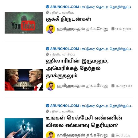
|
கட்டுரை
,
தொடர்
,
தொழில்நுட்பம்
,
ச
ARUNCHOL.COM
7 நிமிட வாசிப்பு
குக்கீ திருடன்கள்
ஹரிஹரசுதன் தங்கவேலு
13 Aug 2022
|
கட்டுரை
,
தொடர்
,
தொழில்நுட்பம்
,
ச
ARUNCHOL.COM
5 நிமிட வாசிப்பு
ஹிலாரியின் இருமலும்,
அமெரிக்கத் தேர்தல்
தாக்குதலும்
ஹரிஹரசுதன் தங்கவேலு
06 Aug 2022
|
கட்டுரை
,
தொடர்
,
தொழில்நுட்பம்
,
ச
ARUNCHOL.COM
7 நிமிட வாசிப்பு
உங்கள் செல்பேசி எண்ணின்
விலை எவ்வளவு தெரியுமா?
ஹரிஹரசுதன் தங்கவேலு
30 Jul 2022