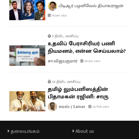
பிடிஆர் பழனிவேல் தியாகராஜன்
18 Jan 2022
3 நிமிட வாசிப்பு
உதவிப் பேராசிரியர் பணி
நியமனம், என்ன செய்யலாம்?
சா.விஜயகுமார்
09 Jun 2024
10 நிமிட வாசிப்பு
தமிழ் லும்பனிஸத்தின்
பிதாமகன் ரஜினி: சாரு
சமஸ் | Samas
26 Feb 2023
தலையங்கம்
About us