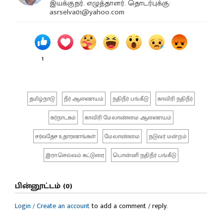
இயக்குநர். எழுத்தாளர். தொடர்புக்கு:
asrselva01@yahoo.com
1
தமிழ்நாடு
நீர் ஆணையம்
நதிநீர் பங்கீடு
காவிரி நதிநீர்
கர்நாடகம்
காவிரி மேலாண்மை ஆணையம்
சர்வதேச உதாரணங்கள்
மேலாண்மை
நடுவர் மன்றம்
இரா.செல்வம் கட்டுரை
பொன்னி நதிநீர் பங்கீடு
பின்னூட்டம் (0)
Login / Create an account
to add a comment / reply.