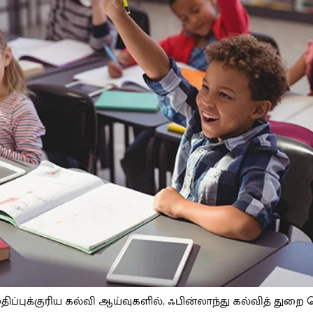
திப்புக்குரிய கல்வி ஆய்வுகளில், ஃபின்லாந்து கல்வித் துறை 