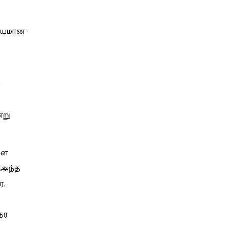
கியமான
்று
ளை
 அந்த
ர,
தர