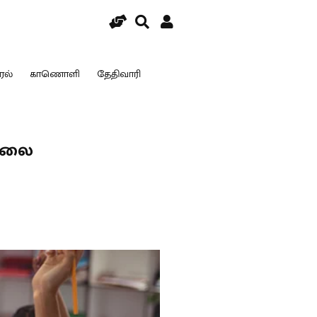
ரல்
காணொளி
தேதிவாரி
ுதலை