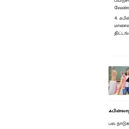
பயிற்ச
வேண்ட
ஃபி
மாணவிக
திட்ட
ஃபின்லாந
பல நாடுக