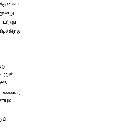
 எத்தகைய
மூன்று
டர்ந்து
டிக்கிறது
ேறு
ுடனும்
வர்.
ு முனைவர்
யும்
ுப்