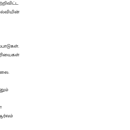
றிவிட்ட
ல்வியின்
பாடுகள்.
ிரியைகள்
்லை.
னும்
்
ஆர்வம்