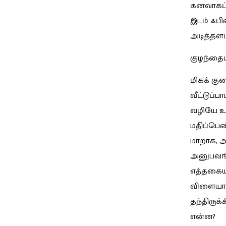
கனவாகப்
இடம் ஃப
அடித்தளம
குழந்தைய
மிகக் கு
வீட்டுப்
வழியே உ
மதிப்பெ
மாறாக, அ
அனுபவங்
எத்தகைய
விளையாட்
தந்திருக
என்ன?