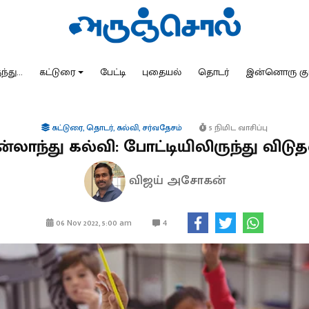
்து...
கட்டுரை
பேட்டி
புதையல்
தொடர்
இன்னொரு கு
கட்டுரை
,
தொடர்
,
கல்வி
,
சர்வதேசம்
5 நிமிட வாசிப்பு
ன்லாந்து கல்வி: போட்டியிலிருந்து விட
விஜய் அசோகன்
4
06 Nov 2022, 5:00 am