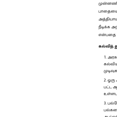
முன்னணி 
பாதையை ஃ
அத்தியாய
நீடிக்க 
என்பதை இ
கல்வித்
அரசு
கல்வி
முடிவ
ஒரு 
பட்ட 
உள்ளடக
பல்வ
பல்கல
ஆய்வு