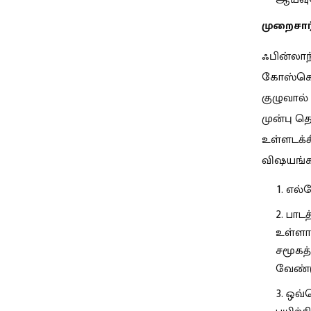
முறைசார்
ஃபின்லாந
கோஸ்கென
குழுவால்
முன்பு த
உள்ளடக்க
விஷயங்க
எல்ல
பாடத
உள்ளா
சமூகத்
வேண்ட
ஒவ்வ