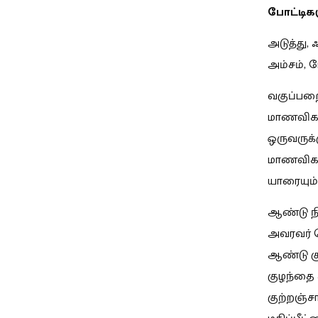
போட்டிகள
அடுத்து,
அம்சம், ப
வகுப்பற
மாணவிகளுக
ஒருவருக்
மாணவிகளி
யாரையும் 
ஆண்டு ந
அவரவர் ப
ஆண்டு க
குழந்தை
குற்றஞ்சா