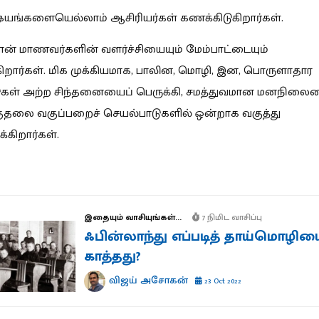
யங்களையெல்லாம் ஆசிரியர்கள் கணக்கிடுகிறார்கள்.
தான் மாணவர்களின் வளர்ச்சியையும் மேம்பாட்டையும்
கிறார்கள்.
மிக முக்கியமாக, பாலின, மொழி, இன, பொருளாதார
ுகள் அற்ற சிந்தனையைப் பெருக்கி, சமத்துவமான மனநிலை
ுதலை வகுப்பறைச் செயல்பாடுகளில் ஒன்றாக வகுத்து
்கிறார்கள்.
இதையும் வாசியுங்கள்...
7 நிமிட வாசிப்பு
ஃபின்லாந்து எப்படித் தாய்மொழிய
காத்தது?
விஜய் அசோகன்
23 Oct 2022