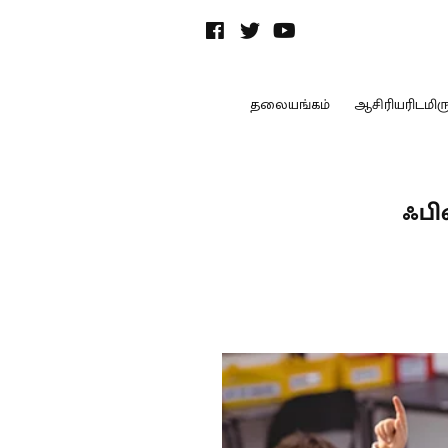
தலையங்கம்
ஆசிரியரிடமிருந
ஃபி