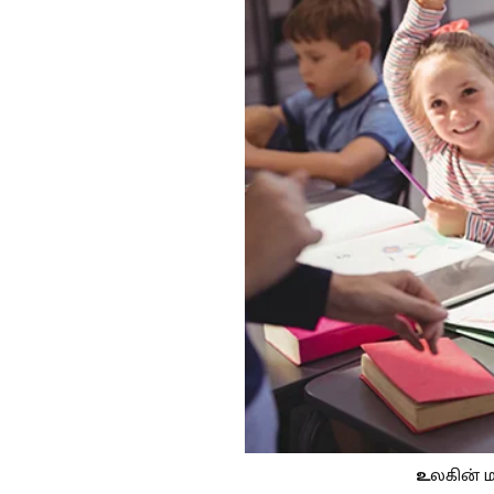
உ
லகின் ம