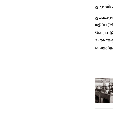
இந்த விஷ
இப்படித்
மதிப்பிடு
வேறுபாட
உருவாக்க
வைத்திருக