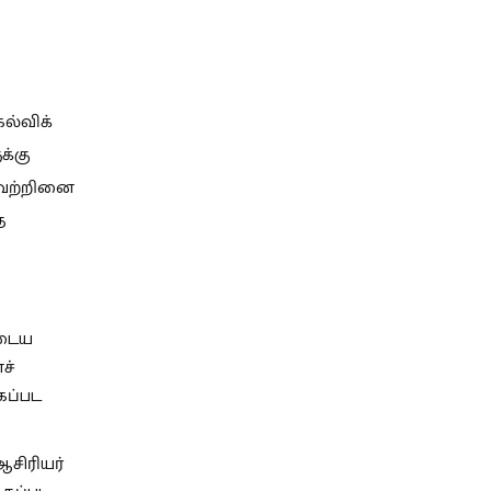
ல்விக்
க்கு
யவற்றினை
த
ுடைய
ச்
கப்பட
சிரியர்