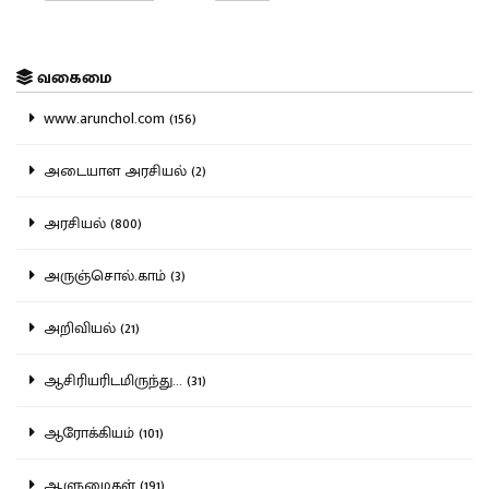
வகைமை
www.arunchol.com (156)
அடையாள அரசியல் (2)
அரசியல் (800)
அருஞ்சொல்.காம் (3)
அறிவியல் (21)
ஆசிரியரிடமிருந்து... (31)
ஆரோக்கியம் (101)
ஆளுமைகள் (191)