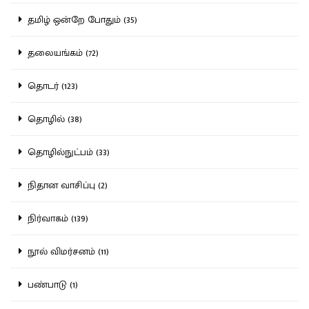
தமிழ் ஒன்றே போதும் (35)
தலையங்கம் (72)
தொடர் (123)
தொழில் (38)
தொழில்நுட்பம் (33)
நிதான வாசிப்பு (2)
நிர்வாகம் (139)
நூல் விமர்சனம் (11)
பண்பாடு (1)