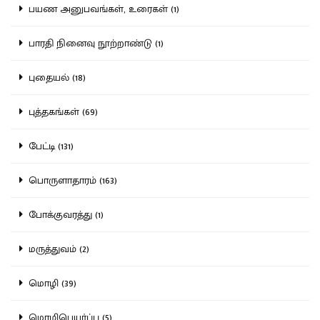
பயண அனுபவங்கள், உரைகள் (1)
பாரதி நினைவு நூற்றாண்டு (1)
புதையல் (18)
புத்தகங்கள் (69)
பேட்டி (131)
பொருளாதாரம் (163)
போக்குவரத்து (1)
மருத்துவம் (2)
மொழி (39)
மொழிபெயர்ப்பு (5)