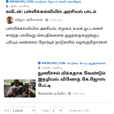
|
கட்டுரை
,
தொடர்
,
கல்வி
,
சர்வதேசம்
ARUNCHOL.COM
7 நிமிட வாசிப்பு
சுவீடன்: பள்ளிக்கல்வியில் அரசியல் பாடம்
விஜய் அசோகன்
27 Nov 2022
பள்ளிக்கல்வியில் அரசியல், சமூகம், உலக ஓட்டங்கள்
சார்ந்த பல்வேறு செய்திகளைக் குழந்தைகளுக்குப்
புரியும் வண்ணம் நோர்டிக் நாடுகளில் வழங்குகிறார்கள்.
|
கட்டுரை
,
பேட்டி
,
ஆளுமைகள்
,
ஊடக
ARUNCHOL.COM
10 நிமிட வாசிப்பு
துணிச்சல் மிக்கதாக வேண்டும்
இதழியல்: வினோத் கே.ஜோஸ்
பேட்டி
ரோவான் ஃபிலிப்
27 Nov 2022
Sort
Page
Showing 1-2 of 2