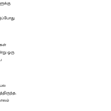
ளுக்கு
 இப்போது
்கள்
்று ஒரு
ய
 பல
திருந்த,
காலம்