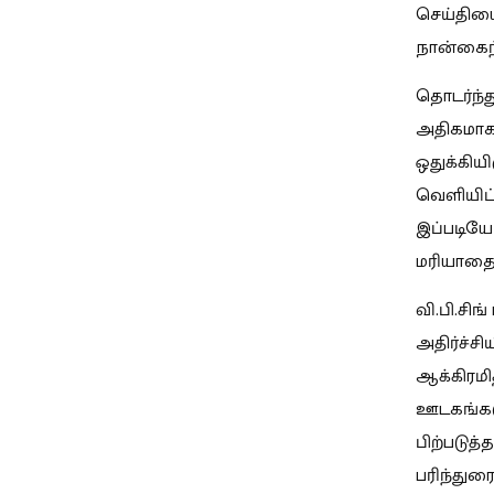
செய்தியை
நான்கைந்
தொடர்ந்த
அதிகமாக 
ஒதுக்கியி
வெளியிட்
இப்படியே
மரியாதைய
வி.பி.சிங
அதிர்ச்ச
ஆக்கிரமி
ஊடகங்களு
பிற்படுத
பரிந்துர