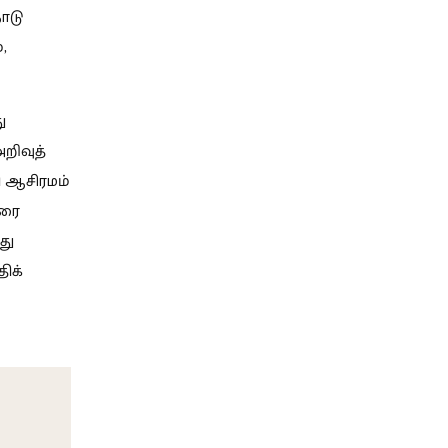
ாடு
,
ு
றிவுத்
ி ஆசிரமம்
வரை
து
ிக்