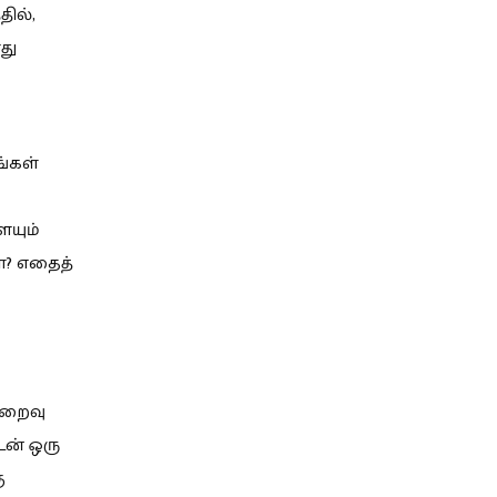
ில்,
து
ங்கள்
ையும்
ள்? எதைத்
மறைவு
ன் ஒரு
ு