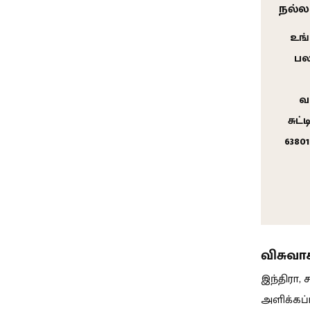
நல்ல
உங்
பல
வ
சுட
6380
விசுவா
இந்திரா, 
அளிக்கப