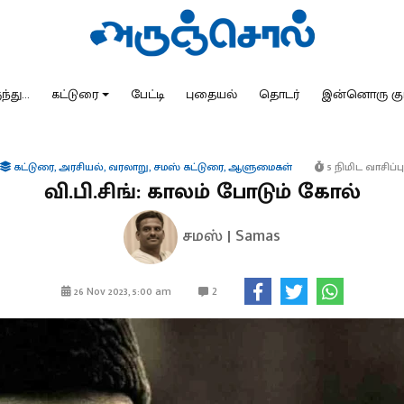
்து...
கட்டுரை
பேட்டி
புதையல்
தொடர்
இன்னொரு கு
கட்டுரை
,
அரசியல்
,
வரலாறு
,
சமஸ் கட்டுரை
,
ஆளுமைகள்
5 நிமிட வாசிப்பு
வி.பி.சிங்: காலம் போடும் கோல்
சமஸ் | Samas
2
26 Nov 2023, 5:00 am