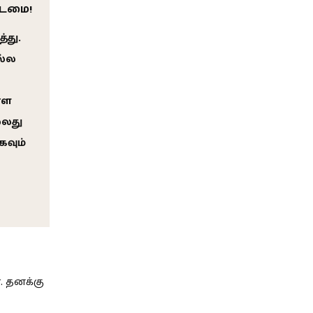
கடமை!
்து.
ல்ல
்ள
்லது
கவும்
். தனக்கு