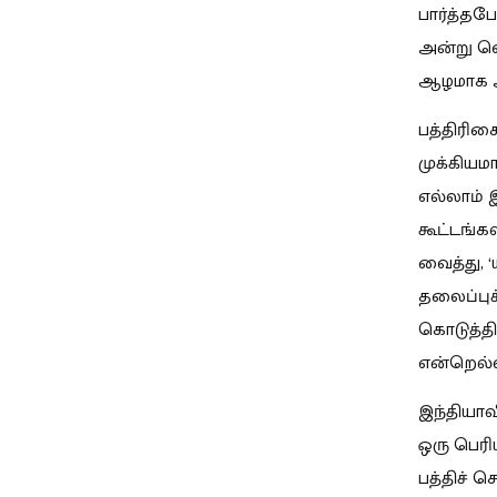
பார்த்தப
அன்று வெ
ஆழமாக அ
பத்திரிக
முக்கியம
எல்லாம் 
கூட்டங்க
வைத்து, ‘
தலைப்புச்
கொடுத்தி
என்றெல்லா
இந்தியாவ
ஒரு பெர
பத்திச் 