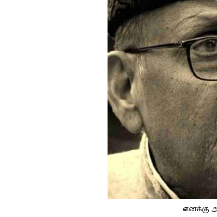
எ
னக்கு அ