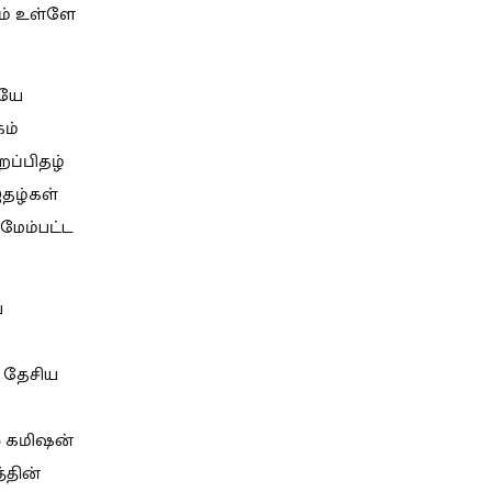
ும் உள்ளே
ேயே
ம்
றப்பிதழ்
இதழ்கள்
 மேம்பட்ட
ே
் தேசிய
ல் கமிஷன்
்தின்