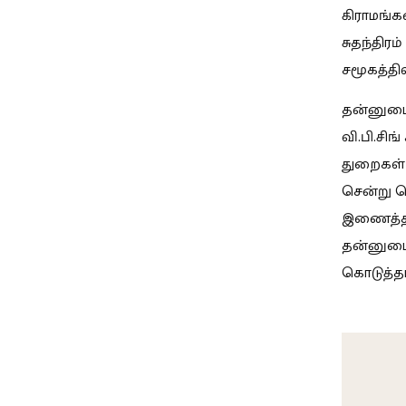
கிராமங்
சுதந்திரம
சமூகத்தில
தன்னுடைய
வி.பி.சி
துறைகள் 
சென்று க
இணைத்தத
தன்னுடை
கொடுத்தா