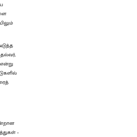
ிய
களை
யிலும்
டுத்த
தல்வர்,
 என்று
்டுகளில்
ரைத்
ஒன்றான
த்துகள் –