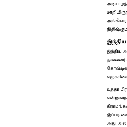
அடியாழத்
மாறியிரு
அங்கீகார
நிதிஷ்கும
இந்திய
இந்திய அ
தலைவர் 
கோஷ்டிய
எழுச்சியை
உத்தர பிர
என்றழைக
கிராமங்
இப்படி வ
அது. அலக