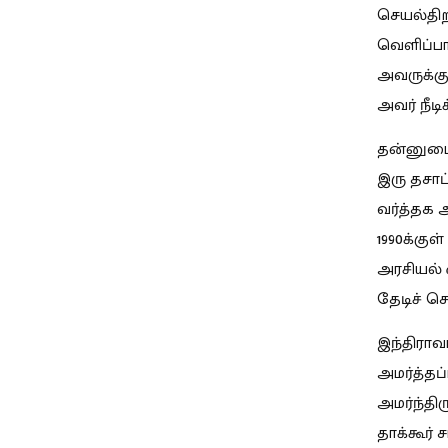
செயல்தி
வெளிப்பா
அவருக்கு
அவர் நீட
தன்னுடை
இரு தசாப
வர்த்தக அ
1990க்குள
அரசியல் 
தேடிச் ச
இந்திராவா
அமர்த்தப
அமர்ந்தி
தாக்கூர் 