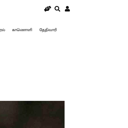
ரல்
காணொளி
தேதிவாரி