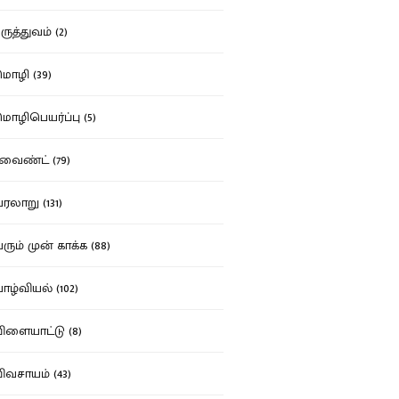
ுத்துவம் (2)
ழி (39)
ழிபெயர்ப்பு (5)
வைண்ட் (79)
லாறு (131)
ும் முன் காக்க (88)
ழ்வியல் (102)
ளையாட்டு (8)
வசாயம் (43)