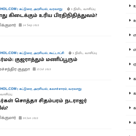
உற
|
கட்டுரை
,
அரசியல்
,
வரலாறு
5 நிமிட வாசிப்பு
HOL.COM
து கிடைக்கும் உரிய பிரதிநிதித்துவம்?
ஊட
ிக்குமார்
24 Sep 2023
என
எப
|
கட்டுரை
,
அரசியல்
,
கூட்டாட்சி
5 நிமிட வாசிப்பு
HOL.COM
்மம்: குஜராத்தும் மணிப்பூரும்
ஏன
மச்சந்திர குஹா
25 Jul 2023
கட
|
கட்டுரை
,
அரசியல்
,
கலாச்சாரம்
,
வரலாறு
HOL.COM
கட
வாசிப்பு
ிதர்கள் சொத்தா சிதம்பரம் நடராஜர்
ல்?
கல
ிக்குமார்
30 Jun 2023
கல