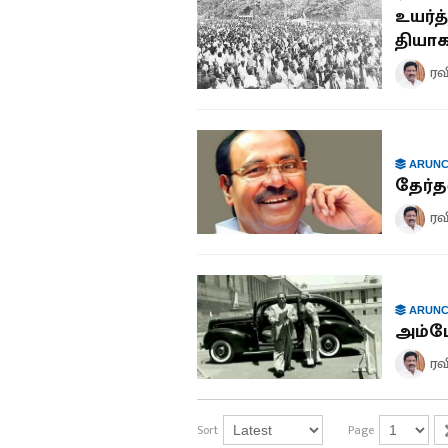
உயர்த
தியாக
ரவ
ARUNC
தேர்த
ரவ
ARUNC
அம்பே
ரவ
Sort
Page