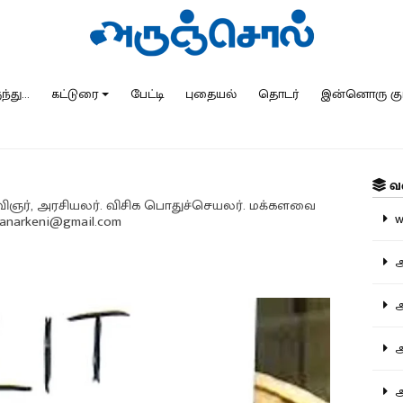
்து...
கட்டுரை
பேட்டி
புதையல்
தொடர்
இன்னொரு கு
வ
, கவிஞர், அரசியலர். விசிக பொதுச்செயலர். மக்களவை
ww
manarkeni@gmail.com
அ
அர
அர
அற