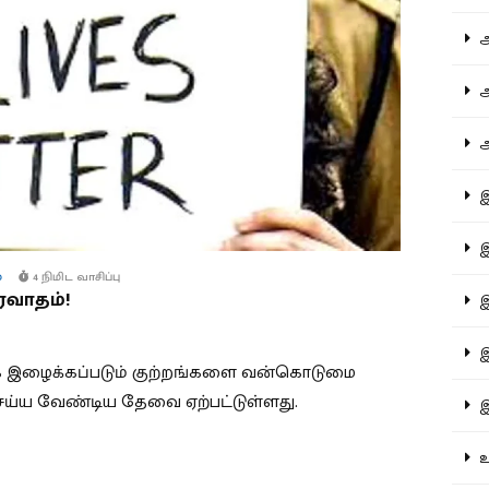
ஆச
ஆர
ஆள
இத
இந
்
4 நிமிட வாசிப்பு
வாதம்!
இன
இர
ராக இழைக்கப்படும் குற்றங்களை வன்கொடுமை
ய்ய வேண்டிய தேவை ஏற்பட்டுள்ளது.
இல
உர