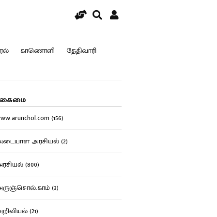
ரல்
காணொளி
தேதிவாரி
கைமை
w.arunchol.com (156)
டையாள அரசியல் (2)
சியல் (800)
ுஞ்சொல்.காம் (3)
ிவியல் (21)