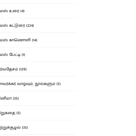
ஸ் உரை (4)
ஸ் கட்டுரை (224)
மஸ் காணொளி (14)
ஸ் பேட்டி (1)
்வதேசம் (139)
வர்க்கர் வாழ்வும், நூல்களும் (5)
னிமா (35)
றுகதை (5)
ற்றுச்சூழல் (35)