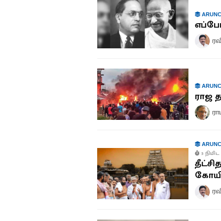
ARUNC
எப்போ
ரவ
ARUNC
ராஜ தர
ரா
ARUNC
5 நிமிட 
தீட்ச
கோயி
ரவ