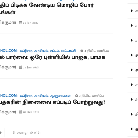
்திப் பிடிக்க வேண்டிய மொழிப் போர்
சம
ங்கள்
ிக்குமார்
25 Jan 2023
சம
ச
|
கட்டுரை
,
அரசியல்
,
சட்டம்
,
கூட்டாட்சி
4 நிமிட வாசிப்பு
HOL.COM
சம
ல் பார்வை: ஒரே புள்ளியில் பாஜக, பாமக
ிக்குமார்
22 Jan 2023
சர
சா
|
கட்டுரை
,
அரசியல்
,
ஆளுமைகள்
3 நிமிட வாசிப்பு
HOL.COM
சி
த்கரின் நினைவை எப்படிப் போற்றுவது?
ிக்குமார்
07 Dec 2022
சி
சு
Showing 1-10 of 21