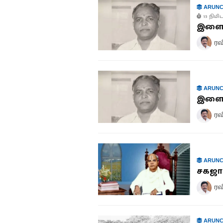
ARUNC
15 நிமிட
இளைய
ரவ
ARUNC
இளையப
ரவ
ARUNC
சகஜான
ரவ
ARUNC