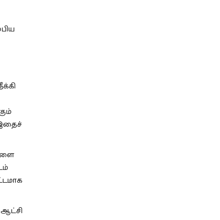
்பிய
க்கி
ும்
இதைச்
ைகளை
டம்
ட்டமாக
 ஆட்சி