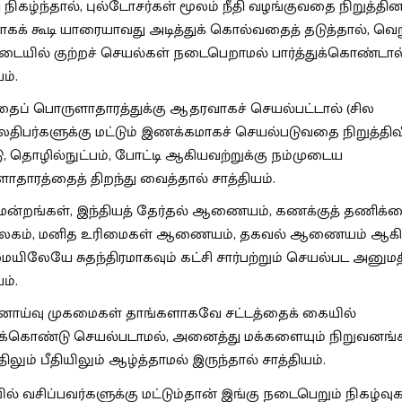
 நிகழ்ந்தால், புல்டோசர்கள் மூலம் நீதி வழங்குவதை நிறுத்தின
ாகக் கூடி யாரையாவது அடித்துக் கொல்வதைத் தடுத்தால், வெற
படையில் குற்றச் செயல்கள் நடைபெறாமல் பார்த்துக்கொண்டால
ம்.
தைப் பொருளாதாரத்துக்கு ஆதரவாகச் செயல்பட்டால் (சில
ிபர்களுக்கு மட்டும் இணக்கமாகச் செயல்படுவதை நிறுத்திவிட
ு, தொழில்நுட்பம், போட்டி ஆகியவற்றுக்கு நம்முடைய
தாரத்தைத் திறந்து வைத்தால் சாத்தியம்.
ிமன்றங்கள், இந்தியத் தேர்தல் ஆணையம், கணக்குத் தணிக்
லகம், மனித உரிமைகள் ஆணையம், தகவல் ஆணையம் ஆக
ிலேயே சுதந்திரமாகவும் கட்சி சார்பற்றும் செயல்பட அனுமத
ம்.
னாய்வு முகமைகள் தாங்களாகவே சட்டத்தைக் கையில்
துக்கொண்டு செயல்படாமல், அனைத்து மக்களையும் நிறுவனங
திலும் பீதியிலும் ஆழ்த்தாமல் இருந்தால் சாத்தியம்.
ில் வசிப்பவர்களுக்கு மட்டும்தான் இங்கு நடைபெறும் நிகழ்வு