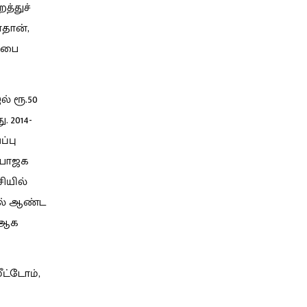
த்துச்
்தான்,
்பை
ல் ரூ.50
. 2014-
ப்பு
 பாஜக
ியில்
ில் ஆண்ட
5%ஆக
ீட்டோம்,