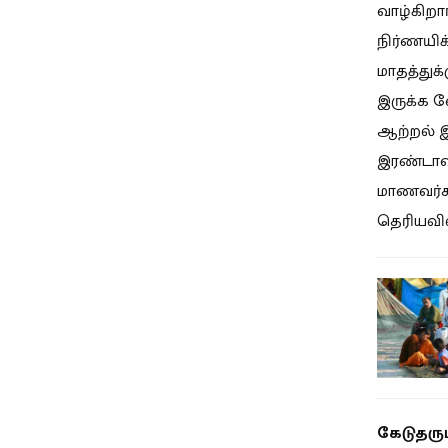
வாழ்கிறா
நிர்ணயிக்
மாதத்துக்
இருக்க வ
ஆற்றல் இ
இரண்டாவத
மாணவர்க
தெரியவில
கேடுதரும