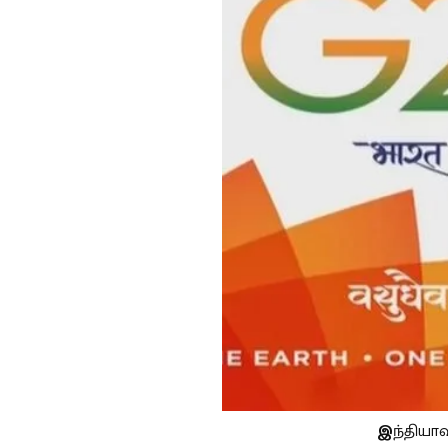
இ
ந்தியா