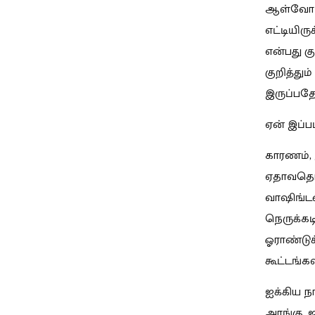
ஆள்வோரின
எட்டியிர
என்பது கு
குறித்தும
இருப்பதே 
ஏன் இப்ப
காரணம், 
ஏதாவதொரு
வாஷிங்டன
நெருக்கடி
ஓராண்டு
கூட்டங்கள
ஐக்கிய ந
அரங்கு, ஐ