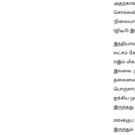
அதற்காக 
சொல்லவில
‘நிலையா
(ஜிடிபி) 
இந்தியாவி
லட்சம் கோ
15இல் மிக
இல்லை. ந
தலைமையி
பொருளாதா
ஐக்கிய ம
இருந்தது.
2004க்குப
இருந்தும