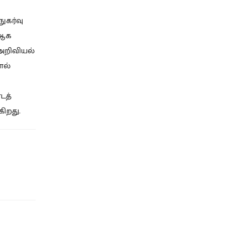
ுகர்வு
9ஆக
அறிவியல்
ால்
டத்
ிறது.