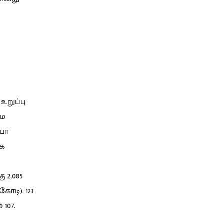
உறுப்பு
மை
ியா
்க
 2,085
டி), 123
107.