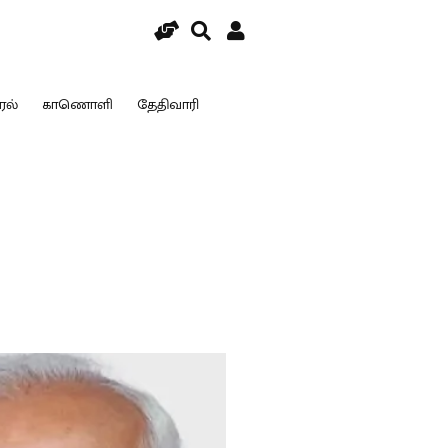
ரல்
காணொளி
தேதிவாரி