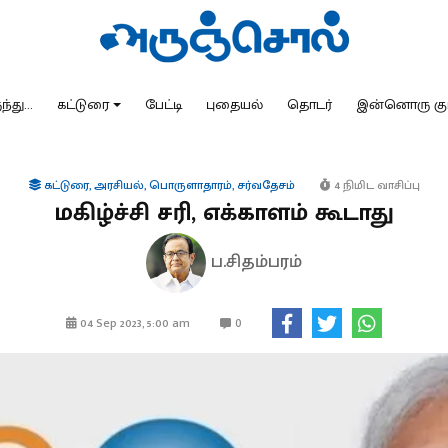
்து...
கட்டுரை
பேட்டி
புதையல்
தொடர்
இன்னொரு கு
கட்டுரை
,
அரசியல்
,
பொருளாதாரம்
,
சர்வதேசம்
4 நிமிட வாசிப்பு
மகிழ்ச்சி சரி, எக்காளம் கூடாது
ப.சிதம்பரம்
0
04 Sep 2023, 5:00 am