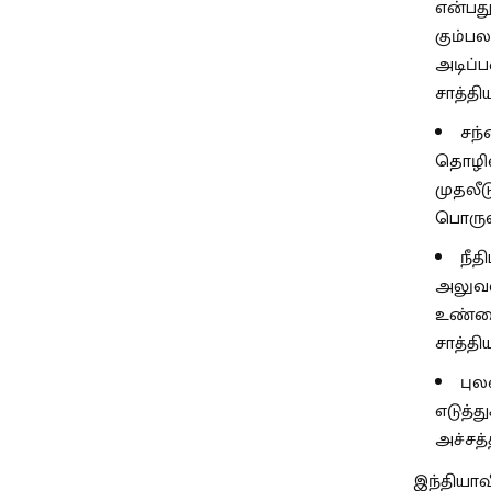
என்பது
கும்பல
அடிப்
சாத்திய
சந்
தொழிலத
முதலீட
பொருளா
நீத
அலுவ
உண்மைய
சாத்திய
புல
எடுத்
அச்சத்
இந்தியாவ