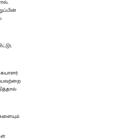
ால்,
ுப்பின்
்
்டு),
கையாளர்
ியவற்றை
ித்தால்
்களையும்
கள்