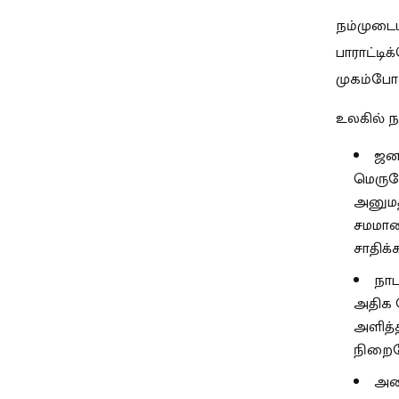
நம்முடை
பாராட்டி
முகம்போல
உலகில் ந
ஜனந
மெருக
அனுமத
சமமான
சாதிக்
நா
அதிக ந
அளித்
நிறைவே
அனை