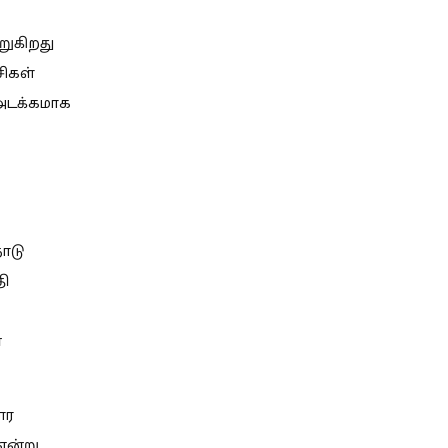
றுகிறது
சிகள்
் அடக்கமாக
ாடு
தி
்
ார
 என்று