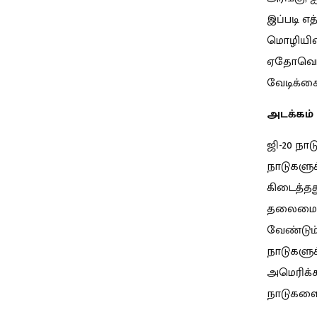
இப்படி எ
மொழியின்
ஏதோவொரு 
வேடிக்க
அடக்கம்
ஜி-20 நா
நாடுகளுக
கிடைத்தது
தலைமையேற
வேண்டும்
நாடுகளுக
அமெரிக்க
நாடுகளைக