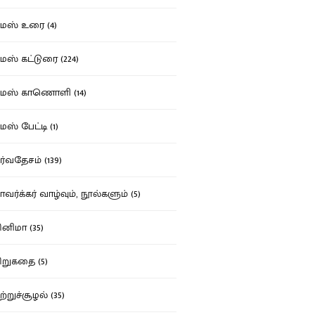
ஸ் உரை (4)
ஸ் கட்டுரை (224)
மஸ் காணொளி (14)
ஸ் பேட்டி (1)
்வதேசம் (139)
வர்க்கர் வாழ்வும், நூல்களும் (5)
னிமா (35)
றுகதை (5)
ற்றுச்சூழல் (35)