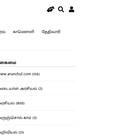
ரல்
காணொளி
தேதிவாரி
கைமை
w.arunchol.com (156)
டையாள அரசியல் (2)
சியல் (800)
ுஞ்சொல்.காம் (3)
ிவியல் (21)