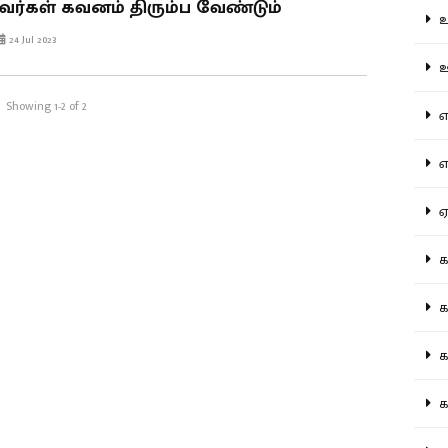
்கள் கவனம் திரும்ப வேண்டும்
உற
24 Jul 2023
ஊட
Showing 1-2 of 2
என
எப
ஏன
கட
கட
கல
கல