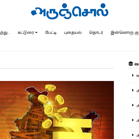
்து...
கட்டுரை
பேட்டி
புதையல்
தொடர்
இன்னொரு கு
வ
ww
அ
அர
அர
அற