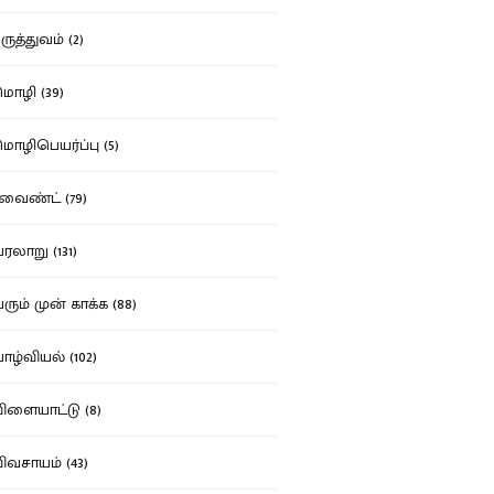
ுத்துவம் (2)
ழி (39)
ழிபெயர்ப்பு (5)
வைண்ட் (79)
லாறு (131)
ும் முன் காக்க (88)
ழ்வியல் (102)
ளையாட்டு (8)
வசாயம் (43)