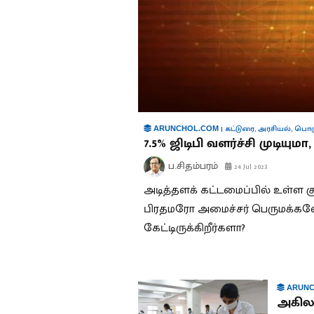
|
கட்டுரை
,
அரசியல்
,
பொர
ARUNCHOL.COM
7.5% ஜிடிபி வளர்ச்சி முடியுமா
ப.சிதம்பரம்
24 Jul 2023
அடித்தளக் கட்டமைப்பில் உள்ள க
பிரதமரோ அமைச்சர் பெருமக்கள
கேட்டிருக்கிறீர்களா?
ARUNC
அகில 