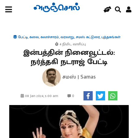
பேட்டி
,
கலை
,
கலாச்சாரம்
,
வரலாறு
,
சமஸ் கட்டுரை
,
புத்தகங்கள்
4 நிமிட வாசிப்பு
இன்பத்தின் நினைவூட்டல்:
நர்த்தகி நடராஜ் பேட்டி
சமஸ் | Samas
0
08 Jan 2024, 5:00 am