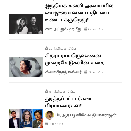
இந்தியக் கல்வி அமைப்பில்
பைஜுஸ் என்ன பாதிப்பை
உண்டாக்குகிறது?
எஸ்.அப்துல் ஹமீது
02 Jan 2022
20 நிமிட வாசிப்பு
சித்ரா ராமகிருஷ்ணன்
முறைகேடுகளின் கதை
ஸ்வாமிநாத் ஈஸ்வர்
25 Feb 2022
15 நிமிட வாசிப்பு
துரத்தப்பட்டார்களா
பிராமணர்கள்?
பிடிஆர் பழனிவேல் தியாகராஜன்
18 Jan 2022