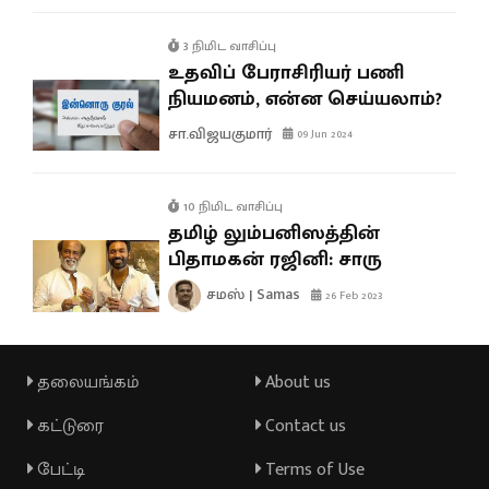
3 நிமிட வாசிப்பு
உதவிப் பேராசிரியர் பணி
நியமனம், என்ன செய்யலாம்?
சா.விஜயகுமார்
09 Jun 2024
10 நிமிட வாசிப்பு
தமிழ் லும்பனிஸத்தின்
பிதாமகன் ரஜினி: சாரு
சமஸ் | Samas
26 Feb 2023
தலையங்கம்
About us
கட்டுரை
Contact us
பேட்டி
Terms of Use