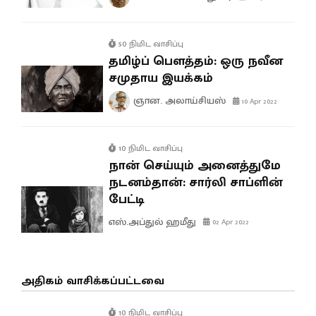
50 நிமிட வாசிப்பு
தமிழ்ப் பௌத்தம்: ஒரு நவீன
சமுதாய இயக்கம்
ஞான. அலாய்சியஸ்
10 Apr 2022
10 நிமிட வாசிப்பு
நான் செய்யும் அனைத்துமே
நடனம்தான்: சார்லி சாப்ளின்
பேட்டி
எஸ்.அப்துல் ஹமீது
02 Apr 2022
அதிகம் வாசிக்கப்பட்டவை
10 நிமிட வாசிப்பு