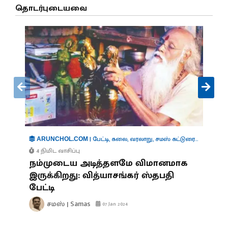
தொடர்புடையவை
|
பேட்டி
,
கலை
,
வரலாறு
,
சமஸ் கட்டுரை
,
புத்தகங்கள
ARUNCHOL.COM
4 நிமிட வாசிப்பு
நம்முடைய அடித்தளமே விமானமாக
இருக்கிறது: வித்யாசங்கர் ஸ்தபதி
பேட்டி
சமஸ் | Samas
07 Jan 2024