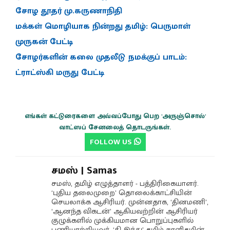
சோழ தூதர் மு.கருணாநிதி
மக்கள் மொழியாக நின்றது தமிழ்: பெருமாள்
முருகன் பேட்டி
சோழர்களின் கலை முதலீடு நமக்குப் பாடம்:
ட்ராட்ஸ்கி மருது பேட்டி
எங்கள் கட்டுரைகளை அவ்வப்போது பெற 'அருஞ்சொல்'
வாட்ஸப் சேனலைத் தொடருங்கள்.
FOLLOW US
சமஸ் | Samas
சமஸ், தமிழ் எழுத்தாளர் - பத்திரிகையாளர்.
‘புதிய தலைமுறை’ தொலைக்காட்சியின்
செயலாக்க ஆசிரியர். முன்னதாக, ‘தினமணி’,
‘ஆனந்த விகடன்’ ஆகியவற்றின் ஆசிரியர்
குழுக்களில் முக்கியமான பொறுப்புகளில்
பணியாற்றியவர். ‘தி இந்து’ தமிழ் நாளிதழின்