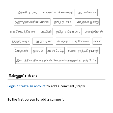
நர்த்தகி நடராஜ்
பரத நாட்டியக் கலைஞர்
ஆடவல்லான்
தஞ்சாவூர் பெரிய கோயில்
தமிழ் நடனம்
சோழர்கள் இன்று
வைஜெயந்திமாலா
பத்மினி
தமிழ் நாட்டிய மரபு
அருஞ்சொல்
இந்திர விழா
பரத நாட்டியம்
பெருவுடையார் கோயில்
கலை
சோழர்கள்
இன்பம்
சமஸ் பேட்டி
சமஸ் - நர்த்தகி நடராஜ்
இன்பத்தின் நினைவூட்டல் சோழர்கள்: நர்த்தகி நடராஜ் பேட்டி
பின்னூட்டம் (0)
Login / Create an account
to add a comment / reply.
Be the first person to add a comment.