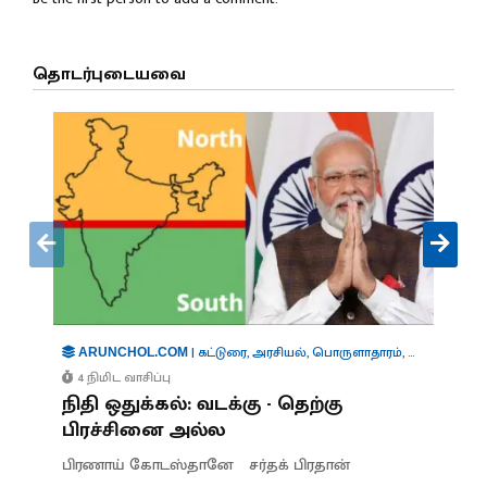
தொடர்புடையவை
|
கட்டுரை
,
அரசியல்
,
பொருளாதாரம்
,
கூட்டாட்சி
ARUNCHOL.COM
4 நிமிட வாசிப்பு
நிதி ஒதுக்கல்: வடக்கு - தெற்கு
பிரச்சினை அல்ல
பிரணாய் கோடஸ்தானே
சர்தக் பிரதான்