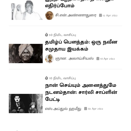
எதிர்ப்போம்
சி.என்.அண்ணாதுரை
12 Apr 2022
50 நிமிட வாசிப்பு
தமிழ்ப் பௌத்தம்: ஒரு நவீன
சமுதாய இயக்கம்
ஞான. அலாய்சியஸ்
10 Apr 2022
10 நிமிட வாசிப்பு
நான் செய்யும் அனைத்துமே
நடனம்தான்: சார்லி சாப்ளின்
பேட்டி
எஸ்.அப்துல் ஹமீது
02 Apr 2022