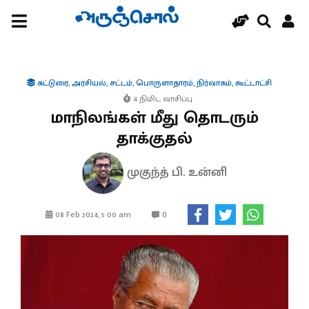
கட்டுரை
,
அரசியல்
,
சட்டம்
,
பொருளாதாரம்
,
நிர்வாகம்
,
கூட்டாட்சி
4 நிமிட வாசிப்பு
மாநிலங்கள் மீது தொடரும்
தாக்குதல்
முகுந்த் பி. உன்னி
0
08 Feb 2024, 5:00 am