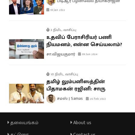
பிடிஆர் பழனிவேல் தியாகராஜன்
18 Jan 2022
3 நிமிட வாசிப்பு
உதவிப் பேராசிரியர் பணி
நியமனம், என்ன செய்யலாம்?
சா.விஜயகுமார்
09 Jun 2024
10 நிமிட வாசிப்பு
தமிழ் லும்பனிஸத்தின்
பிதாமகன் ரஜினி: சாரு
சமஸ் | Samas
26 Feb 2023
தலையங்கம்
About us
கட்டுரை
Contact us