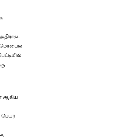
ாக
அதிர்ஷ்ட
ி, மொபைல்
ட்டியில்
கு
ள் ஆகிய
 பெயர்
ல,