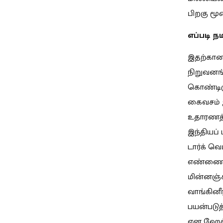
பிறகு மூ
எப்படி 
இதற்கான
நிறுவனங
கொண்டிர
கைவசம் இ
உதாரணத்த
இந்தியப்
டார்க் வ
எண்ணைக் 
மின்னஞ்சல
வாங்கினீ
பயன்படுத
என ஹேக்