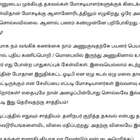
என்னுடைய முக்கியத் தகவல்கள் மோசடியாளர்களுக்குக் கிடைக்
விதான் மோசடிக்கு ஆளானோரிடத்திலும் எழுகிறது. ஒரே அழ
ட சொல்லவில்லை. ஆனால், பணம் கண்முன்னே பறிபோகிறது.
ு?
ாக நம் வங்கிக் கணக்கை நாம் அணுகுவதற்கே பயனர் பெயர்
ல், புதிய கணிப்பொறி / மொபைலில் இருந்து அணுகினால் உ
ர் எது போன்ற பாதுகாப்புக் கேள்விகள், இவையெல்லாம் கடந்
த்தின் போதான இறுதிக்கட்ட ஓடிபி என ஏழு கடல் ஏழு மலை தா
ட்டிருக்கும் என் சேமிப்பை எப்படி மோசடியாளர்கள் இவ்வளவு
கிறார்கள்? எதையுமே நான் அழைப்பின்போது சொல்லவே இல
படி இது தெரிவதற்கு சாத்தியம்!
்பத்தில் எதுவும் சாத்தியம். தனிநபர் குறித்த தகவல் என்பது த
வைடூரியங்களைவிட விலை மதிப்பற்றது. அதற்கு விலையே இ
 தங்கள் ஜனாதிபதியாக வர வேண்டும் என்பது அமெரிக்கப்