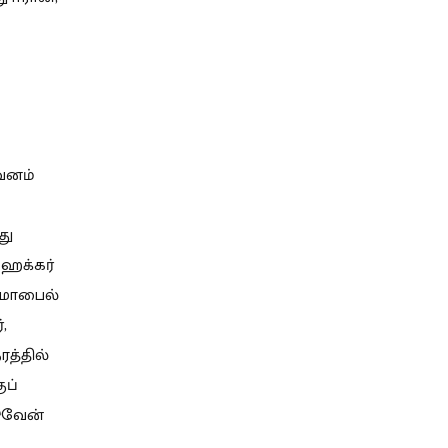
வனம்
து
ஹேக்கர்
் மொபைல்
,
ரத்தில்
ுப்
டுவேன்