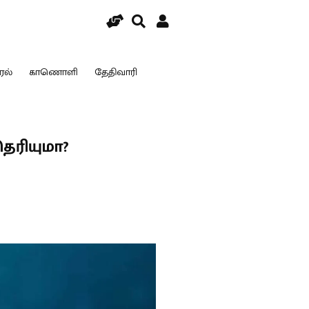
ரல்
காணொளி
தேதிவாரி
ெரியுமா?