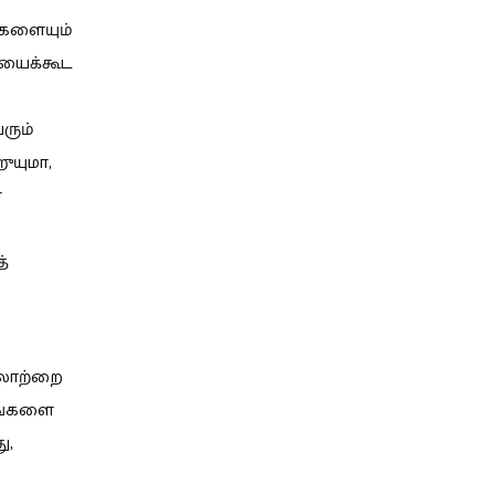
ுகளையும்
ையைக்கூட
ரும்
ுயுமா,
ை
்
ரலாற்றை
்பங்களை
ு,