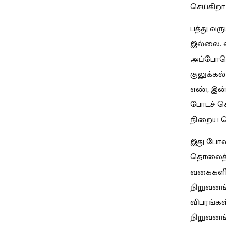
செய்கிறார
பத்து வ
இல்லை. ஸ
அப்போதெல
குலுக்கல
எண், இன்
போடச் சொ
நிறைய டெ
இது போல
தொலைத்தொ
வகைகளில்
நிறுவனங்
விபரங்க
நிறுவனங்