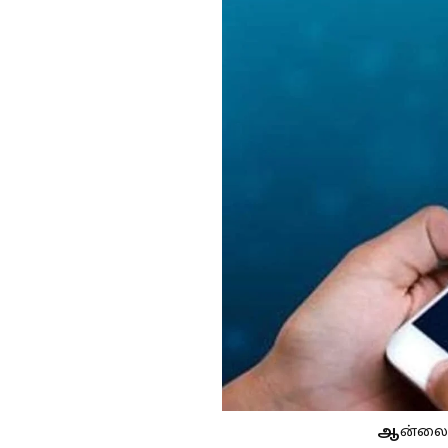
ஆ
ன்லைன