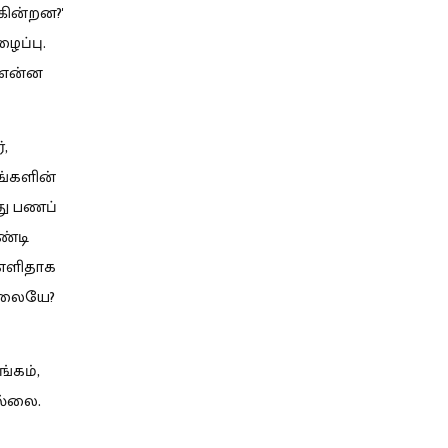
கின்றன?'
ைப்பு.
 என்ன
,
ங்களின்
து பணப்
ண்டி
 எளிதாக
்லையே?
ங்கம்,
ல்லை.