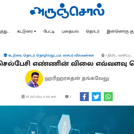
்து...
கட்டுரை
பேட்டி
புதையல்
தொடர்
இன்னொரு கு
கட்டுரை
,
தொடர்
,
தொழில்நுட்பம்
,
சைபர் வில்லன்கள்
7 நிமிட வாசிப்பு
செல்பேசி எண்ணின் விலை எவ்வளவு த
ஹரிஹரசுதன் தங்கவேலு
1
30 Jul 2022, 5:00 am