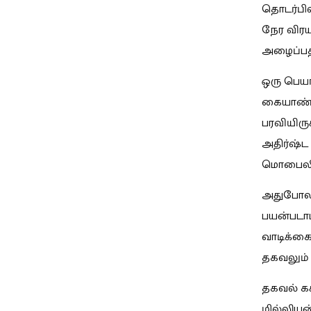
தொடர்பி
நேர விரய
அழைப்பதா
ஒரு பெய
கையாண்ட
பரவியிரு
அதிர்ஷ்ட
மொபைலில
அதுபோலவே
பயன்படா
வாடிக்க
தகவலும் 
தகவல் கசி
மில்லியன