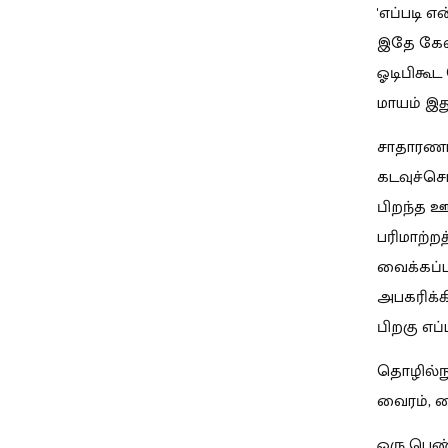
'எப்படி 
இதே கேள்
ஓடிபிகூ
மாயம் இத
சாதாரணம
கடவுச்சொ
பிறந்த ஊ
பரிமாற்ற
வைக்கப்ப
அபகரிக்
பிறகு எப்
தொழில்நுட
வைரம், 
ஒரு பெண்