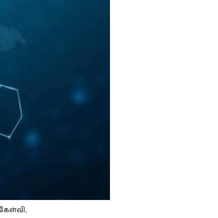
கேள்வி,