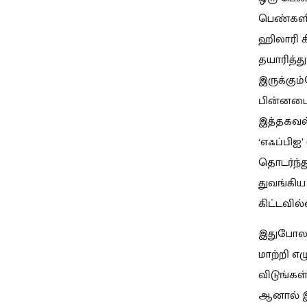
பெண்களின
ஹிலாரி க
தயாரித்து
இருக்கும
பின்னடைவ
இத்தகவல
‘எஃப்பிஐ
தொடர்ந்
துவங்கிய
கிட்டவில
இதுபோல ப
மாற்றி எ
விடுங்கள
ஆனால் இத