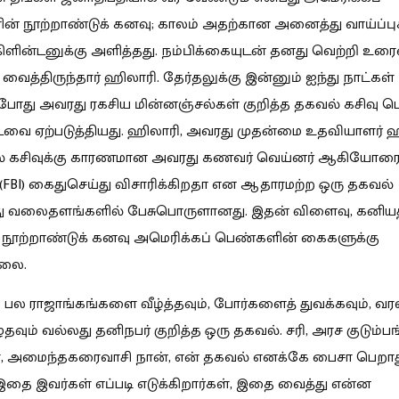
் நூற்றாண்டுக் கனவு; காலம் அதற்கான அனைத்து வாய்ப்ப
ிளின்டனுக்கு அளித்தது. நம்பிக்கையுடன் தனது வெற்றி உர
 வைத்திருந்தார் ஹிலாரி. தேர்தலுக்கு இன்னும் ஐந்து நாட்கள்
்போது அவரது ரகசிய மின்னஞ்சல்கள் குறித்த தகவல் கசிவு பெ
ை ஏற்படுத்தியது. ஹிலாரி, அவரது முதன்மை உதவியாளர் ஹ
் கசிவுக்கு காரணமான அவரது கணவர் வெய்னர் ஆகியோர
’ (FBI) கைதுசெய்து விசாரிக்கிறதா என ஆதாரமற்ற ஒரு தகவல்
து வலைதளங்களில் பேசுபொருளானது. இதன் விளைவு, கனியத
 நூற்றாண்டுக் கனவு அமெரிக்கப் பெண்களின் கைகளுக்கு
்லை.
ல ராஜாங்கங்களை வீழ்த்தவும், போர்களைத் துவக்கவும், வ
ழுதவும் வல்லது தனிநபர் குறித்த ஒரு தகவல். சரி, அரச குடும
், அமைந்தகரைவாசி நான், என் தகவல் எனக்கே பைசா பெறாத
ை இவர்கள் எப்படி எடுக்கிறார்கள், இதை வைத்து என்ன