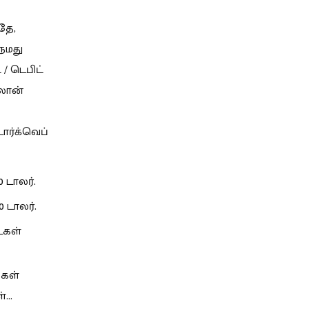
தே,
நமது
/ டெபிட்
 லோன்
ார்க்வெப்
0 டாலர்.
0 டாலர்.
டைகள்
்கள்
...