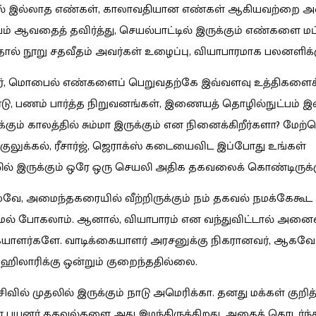
ல் இல்லாத எண்கள், காலாவதியான எண்கள் ஆகியவற்றை அ
ம் ஆவதைத் தவிர்த்து, செயல்பாட்டில் இருக்கும் எண்களை மட
ல் நூறு சதவீதம் அவர்கள் உழைப்பு, வியாபாரமாக பலனளிக்க
ர், மொபைல் எண்களைப் பெறுவதற்கே இவ்வளவு உத்திகளைக
ு, பணம் பார்த்த நிறுவனங்கள், இணையத் தொழில்நுட்பம் இ
க்கும் காலத்தில் சும்மா இருக்கும் என நினைக்கிறீர்களா? மே
 குலுக்கல், ரீசார்ஜ், ஜெராக்ஸ் கடையைவிட இப்போது உங்கள்
் இருக்கும் ஒரே ஒரு செயலி அதிக தகவலைக் கொண்டிருக்க
, அமைந்தகரையில் வீற்றிருக்கும் நம் தகவல் நமக்கேகூட
மல் போகலாம். ஆனால், வியாபாரம் என வந்துவிட்டால் அனை
ையாளர்களே. வாடிக்கையாளர் அரசனுக்கு நிகரானவர், ஆகவே
ஹிலாரிக்கு ஒன்றும் குறைந்ததில்லை.
வில் முதலில் இருக்கும் நாடு அமெரிக்கா. தனது மக்கள் குறித்
் பயனர் தகவல்களை அது இழந்திருக்கிறது. அதைத் தொடர்ந்து