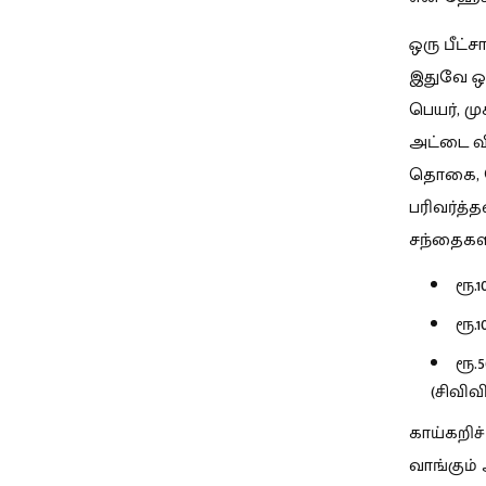
ஒரு பீட்
இதுவே ஒ
பெயர், ம
அட்டை வி
தொகை, சே
பரிவர்த்
சந்தைகளில
ரூ.
ரூ.
ரூ.
(சிவிவ
காய்கறிச
வாங்கும்