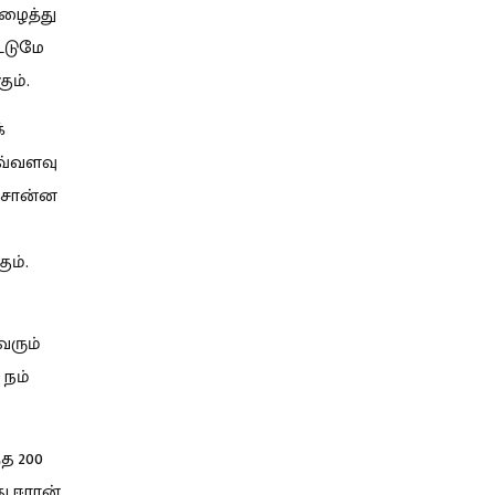
ழைத்து
்டுமே
ும்.
்
வ்வளவு
ற்சொன்ன
ும்.
வரும்
 நம்
த 200
 ஈரான்,