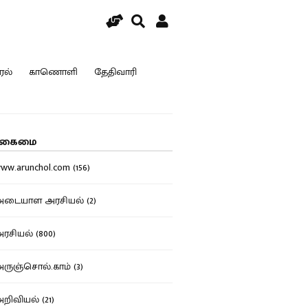
ரல்
காணொளி
தேதிவாரி
கைமை
w.arunchol.com (156)
டையாள அரசியல் (2)
சியல் (800)
ுஞ்சொல்.காம் (3)
ிவியல் (21)