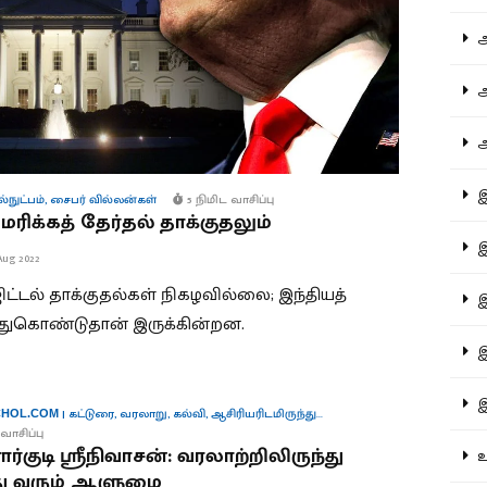
ஆச
ஆர
ஆள
இத
நுட்பம்
,
சைபர் வில்லன்கள்
5 நிமிட வாசிப்பு
ிக்கத் தேர்தல் தாக்குதலும்
இந
Aug 2022
ஜிட்டல் தாக்குதல்கள் நிகழவில்லை; இந்தியத்
இன
்துகொண்டுதான் இருக்கின்றன.
இர
இல
|
கட்டுரை
,
வரலாறு
,
கல்வி
,
ஆசிரியரிடமிருந்து...
HOL.COM
வாசிப்பு
ர்குடி ஸ்ரீநிவாசன்: வரலாற்றிலிருந்து
உர
து வரும் ஆளுமை