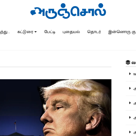
்து...
கட்டுரை
பேட்டி
புதையல்
தொடர்
இன்னொரு கு
வ
ww
அ
அர
அர
அற