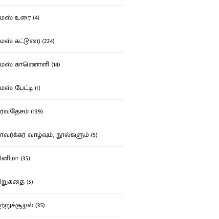
ஸ் உரை (4)
ஸ் கட்டுரை (224)
மஸ் காணொளி (14)
ஸ் பேட்டி (1)
்வதேசம் (139)
வர்க்கர் வாழ்வும், நூல்களும் (5)
னிமா (35)
றுகதை (5)
ற்றுச்சூழல் (35)