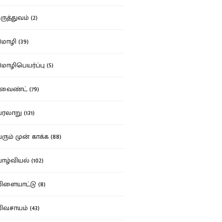
ுத்துவம் (2)
ழி (39)
ழிபெயர்ப்பு (5)
வைண்ட் (79)
லாறு (131)
ும் முன் காக்க (88)
ழ்வியல் (102)
ளையாட்டு (8)
வசாயம் (43)