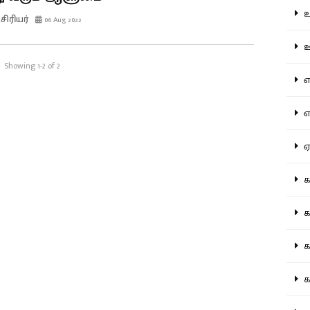
உற
ிரியர்
06 Aug 2022
ஊட
Showing 1-2 of 2
என
எப
ஏன
கட
கட
கல
கல