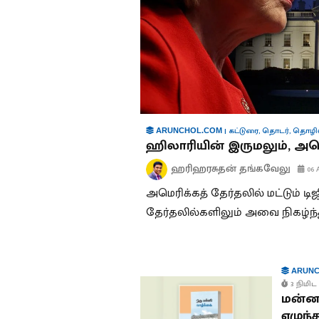
|
கட்டுரை
,
தொடர்
,
தொழில்
ARUNCHOL.COM
ஹிலாரியின் இருமலும், அமெர
ஹரிஹரசுதன் தங்கவேலு
06 
அமெரிக்கத் தேர்தலில் மட்டும் டி
தேர்தலில்களிலும் அவை நிகழ்ந
ARUNC
3 நிமிட 
மன்னா
எழுந்