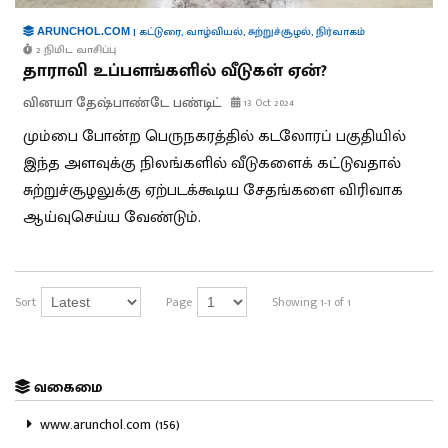
|
கட்டுரை
,
வாழ்வியல்
,
சுற்றுச்சூழல்
,
நிர்வாகம்
ARUNCHOL.COM
2 நிமிட வாசிப்பு
தாராவி உப்பளங்களில் வீடுகள் ஏன்?
வினயா தேஷ்பாண்டே பண்டிட்
13 Oct 2024
மும்பை போன்ற பெருநகரத்தில் கடலோரப் பகுதியில்
இந்த அளவுக்கு நிலங்களில் வீடுகளைக் கட்டுவதால்
சுற்றுச்சூழலுக்கு ஏற்படக்கூடிய சேதங்களை விரிவாக
ஆய்வுசெய்ய வேண்டும்.
Sort
Page
Showing 1-1 of 1
வகைமை
www.arunchol.com (156)