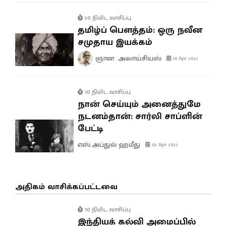
50 நிமிட வாசிப்பு
தமிழ்ப் பௌத்தம்: ஒரு நவீன
சமுதாய இயக்கம்
ஞான. அலாய்சியஸ்
10 Apr 2022
10 நிமிட வாசிப்பு
நான் செய்யும் அனைத்துமே
நடனம்தான்: சார்லி சாப்ளின்
பேட்டி
எஸ்.அப்துல் ஹமீது
02 Apr 2022
அதிகம் வாசிக்கப்பட்டவை
10 நிமிட வாசிப்பு
இந்தியக் கல்வி அமைப்பில்