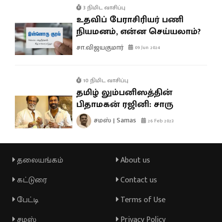
3 நிமிட வாசிப்பு
உதவிப் பேராசிரியர் பணி
நியமனம், என்ன செய்யலாம்?
சா.விஜயகுமார்
09 Jun 2024
10 நிமிட வாசிப்பு
தமிழ் லும்பனிஸத்தின்
பிதாமகன் ரஜினி: சாரு
சமஸ் | Samas
26 Feb 2023
தலையங்கம்
About us
கட்டுரை
Contact us
பேட்டி
Terms of Use
சமஸ்
Privacy Policy