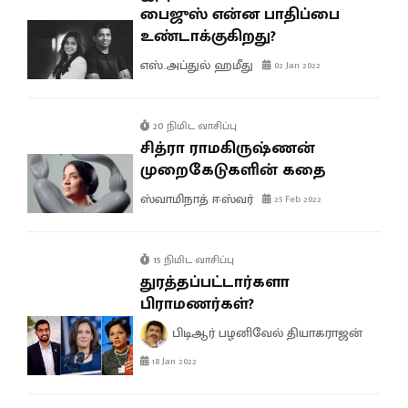
பைஜுஸ் என்ன பாதிப்பை
உண்டாக்குகிறது?
எஸ்.அப்துல் ஹமீது
02 Jan 2022
20 நிமிட வாசிப்பு
சித்ரா ராமகிருஷ்ணன்
முறைகேடுகளின் கதை
ஸ்வாமிநாத் ஈஸ்வர்
25 Feb 2022
15 நிமிட வாசிப்பு
துரத்தப்பட்டார்களா
பிராமணர்கள்?
பிடிஆர் பழனிவேல் தியாகராஜன்
18 Jan 2022