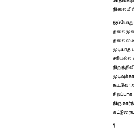
மாதங்களு
நிலையில்
இப்போது 
தலைமுறை
தலைமைப் 
முடியாத 
சரியல்ல
நிறுத்தி
முடிவுக்
கூடவே ‘அ
சிறப்பாக 
திரு.கார
கட்டுரைய
¶