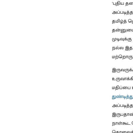
‘புதிய த
அப்படித்
தமிழ்த்
தன்னுடைய
முடிவுக்க
நல்ல இதழ
மற்றொருவ
இருவருக்
உருவாக்க
மதிப்பை 
துண்டித்
அப்படித்
இருபதாண்
நாள்கூட
தொலைக்க