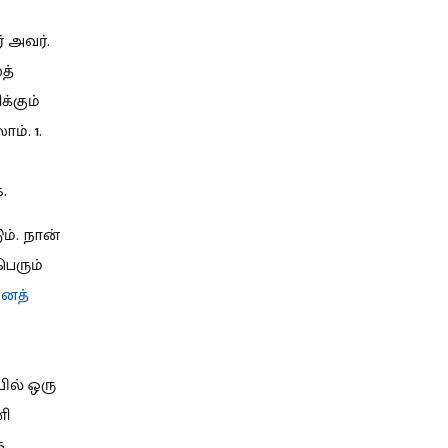
் அவர்.
த்
்கும்
ம். 1.
.
ம். நான்
பெரும்
ைத்
ில் ஒரு
ணி
க