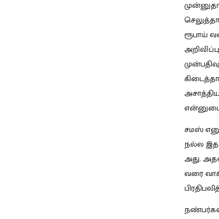
முன்னுதா
செலுத்தா
ரூபாய் வர
அறிவிப்ப
முன்பதிவு
கிடைத்தார
அசாத்திய
என்னுடை
சமஸ் என
நல்ல இதழ
அது. அதன
வரை வாச
பிரதிபலி
நண்பர்கள