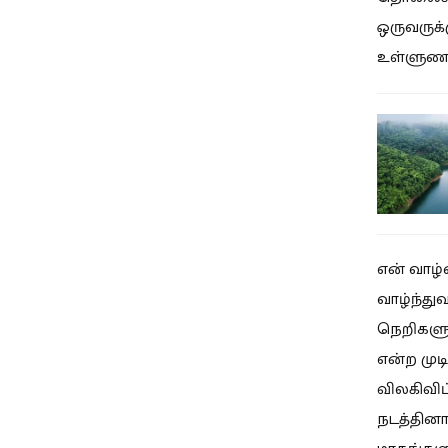
ஒருவருக்
உள்ளுணர்
என் வாழ
வாழ்ந்துவ
நெறிகளு
என்ற முட
விலகிவிட
நடத்தினா