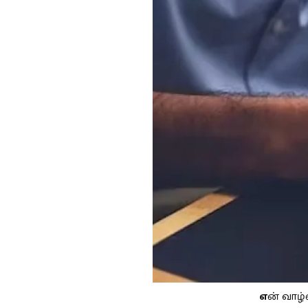
எ
ன் வாழ்