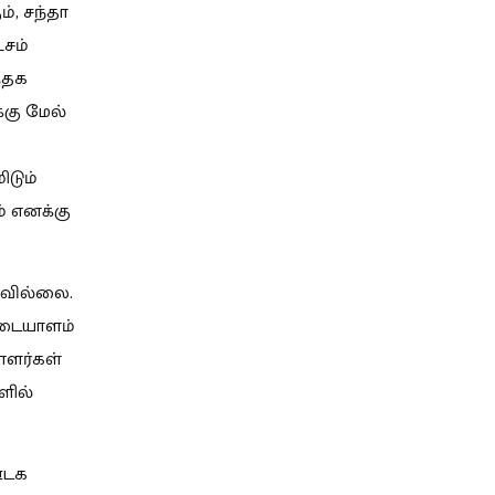
், சந்தா
்சம்
த்தக
்கு மேல்
ிடும்
் எனக்கு
கவில்லை.
 அடையாளம்
ாளர்கள்
ளில்
ஊடக