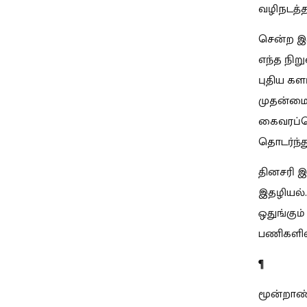
வழிநடத்த
சென்ற இர
எந்த நிற
புதிய கள
முதன்மைய
கைவரப்பெ
தொடர்ந்த
தினசரி இ
இதழியல்.
ஒதுங்கும
பணிகளில
¶
மூன்றாண்