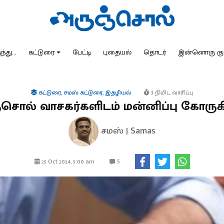
்து...
கட்டுரை
பேட்டி
புதையல்
தொடர்
இன்னொரு கு
கட்டுரை
,
சமஸ் கட்டுரை
,
இதழியல்
3 நிமிட வாசிப்பு
சொல் வாசகர்களிடம் மன்னிப்பு கோருக
சமஸ் | Samas
5
25 Oct 2024, 5:00 am