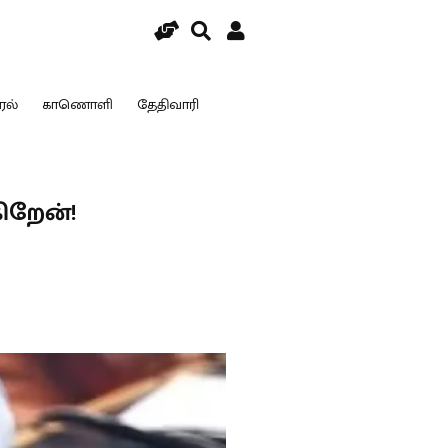
ரல்
காணொளி
தேதிவாரி
ிறேன்!