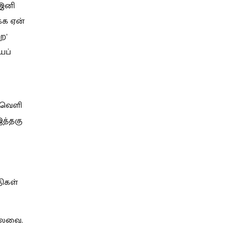
“இனி
்க ஏன்
ை’
யப்
ைவெளி
த்தகு
திகள்
ல்லவை.