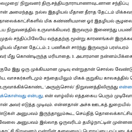
லைமுறை’ நிறுவனர் திரு.சத்தியநாராயாணாவுடனான சந்திப்பு
தான் அமைந்தது. நல்ல இதழியல் மீதான தீராத தேட்டம் மிக்கவர
 தொலைக்காட்சிகளில் மிக கண்ணியமான ஓர் இதழியல் சூழலை
 நிறுவனத்தில் உருவாக்கியவர். இருவரும் இணைந்து பயணிக
ு முதல் சந்திப்பிலேயே வந்ததற்கு மூன்று காரணங்கள் இருக்கலா
ியல் மீதான தேட்டம்; 2. பணிகள் சார்ந்து இருவரும் பரஸ்பரம்
ர் மீது கொண்டிருந்த மரியாதை; 3. அபாரமான நன்னம்பிக்கை
குமே இது ஒரு முக்கியமான முடிவு என்றுதான் சொல்ல வேண்டு
ிய, வாசகர்களிடமும் சந்தையிலும் மிகக் குறுகிய காலகத்தில் 
உருவாக்கிக்கொண்ட ‘அருஞ்சொல்’ நிறுவனத்திலிருந்து
என்ன
துக்கொள்வது என்பது
, என் வாழ்வில் எத்தகைய பெரும் முடிவோ
தான் அவர் எடுத்த முடிவும். என்னதான் அச்சு ஊடகத் துறையில்
டுகள் அனுபவம் இருந்தாலும்கூட, செய்தித் தொலைக்காட்சிய
 வேலை அனுபவம் இல்லாத ஒருவரிடம் தமிழ்நாட்டின் முன்ன
ாட்சி நிறுவனம் ஒன்றின் தலைமைப் பொறுப்பை ஒப்படைக்