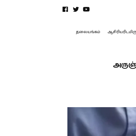
தலையங்கம்
ஆசிரியரிடமிருந
அருஞ்