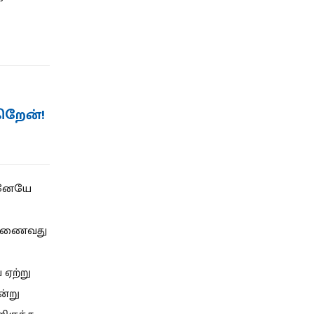
ிறேன்!
டனேயே
் இணைவது
 ஏற்று
ன்று