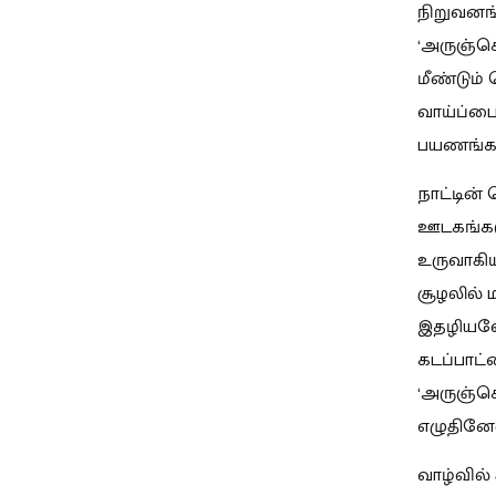
நிறுவனங்
‘அருஞ்சொ
மீண்டும்
வாய்ப்பை
பயணங்களு
நாட்டின
ஊடகங்கள
உருவாகி
சூழலில்
இதழியலோ
கடப்பாட
‘அருஞ்சொ
எழுதினே
வாழ்வில்