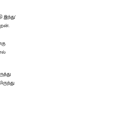
 இந்து’
ேன்.
்கு
ால்
ுத்து
ருந்து