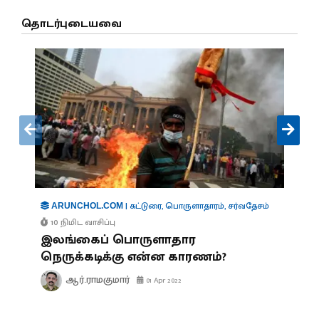
தொடர்புடையவை
|
கட்டுரை
,
பொருளாதாரம்
,
சர்வதேசம்
ARUNCHOL.COM
10 நிமிட வாசிப்பு
இலங்கைப் பொருளாதார
நெருக்கடிக்கு என்ன காரணம்?
ஆர்.ராமகுமார்
01 Apr 2022