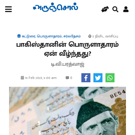
கட்டுரை
,
பொருளாதாரம்
,
சர்வதேசம்
5 நிமிட வாசிப்பு
பாகிஸ்தானின் பொருளாதாரம்
ஏன் வீழ்ந்தது?
டி.வி.பரத்வாஜ்
0
15 Feb 2023, 5:00 am