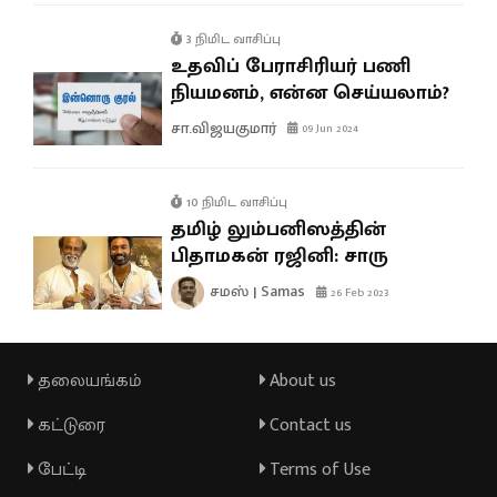
3 நிமிட வாசிப்பு
உதவிப் பேராசிரியர் பணி
நியமனம், என்ன செய்யலாம்?
சா.விஜயகுமார்
09 Jun 2024
10 நிமிட வாசிப்பு
தமிழ் லும்பனிஸத்தின்
பிதாமகன் ரஜினி: சாரு
சமஸ் | Samas
26 Feb 2023
தலையங்கம்
About us
கட்டுரை
Contact us
பேட்டி
Terms of Use