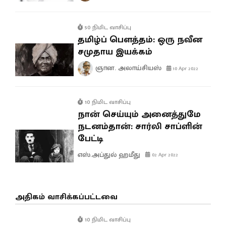
50 நிமிட வாசிப்பு
தமிழ்ப் பௌத்தம்: ஒரு நவீன
சமுதாய இயக்கம்
ஞான. அலாய்சியஸ்
10 Apr 2022
10 நிமிட வாசிப்பு
நான் செய்யும் அனைத்துமே
நடனம்தான்: சார்லி சாப்ளின்
பேட்டி
எஸ்.அப்துல் ஹமீது
02 Apr 2022
அதிகம் வாசிக்கப்பட்டவை
10 நிமிட வாசிப்பு