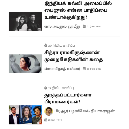
இந்தியக் கல்வி அமைப்பில்
பைஜுஸ் என்ன பாதிப்பை
உண்டாக்குகிறது?
எஸ்.அப்துல் ஹமீது
02 Jan 2022
20 நிமிட வாசிப்பு
சித்ரா ராமகிருஷ்ணன்
முறைகேடுகளின் கதை
ஸ்வாமிநாத் ஈஸ்வர்
25 Feb 2022
15 நிமிட வாசிப்பு
துரத்தப்பட்டார்களா
பிராமணர்கள்?
பிடிஆர் பழனிவேல் தியாகராஜன்
18 Jan 2022