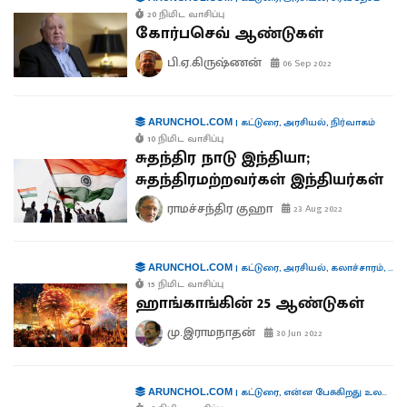
20 நிமிட வாசிப்பு
கோர்பசெவ் ஆண்டுகள்
பி.ஏ.கிருஷ்ணன்
06 Sep 2022
|
கட்டுரை
,
அரசியல்
,
நிர்வாகம்
ARUNCHOL.COM
10 நிமிட வாசிப்பு
சுதந்திர நாடு இந்தியா;
சுதந்திரமற்றவர்கள் இந்தியர்கள்
ராமச்சந்திர குஹா
23 Aug 2022
|
கட்டுரை
,
அரசியல்
,
கலாச்சாரம்
,
வர
ARUNCHOL.COM
15 நிமிட வாசிப்பு
ஹாங்காங்கின் 25 ஆண்டுகள்
மு.இராமநாதன்
30 Jun 2022
|
கட்டுரை
,
என்ன பேசுகிறது உலகம்?
ARUNCHOL.COM