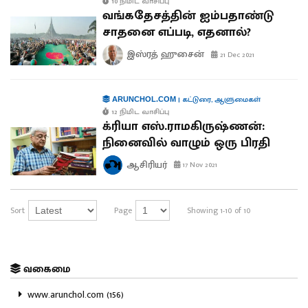
10 நிமிட வாசிப்பு
வங்கதேசத்தின் ஐம்பதாண்டு
சாதனை எப்படி, எதனால்?
இஸ்ரத் ஹுசைன்
21 Dec 2021
|
கட்டுரை
,
ஆளுமைகள்
ARUNCHOL.COM
12 நிமிட வாசிப்பு
க்ரியா எஸ்.ராமகிருஷ்ணன்:
நினைவில் வாழும் ஒரு பிரதி
ஆசிரியர்
17 Nov 2021
Sort
Page
Showing 1-10 of 10
வகைமை
www.arunchol.com (156)