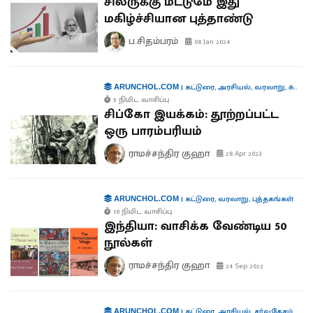
சிலருக்கு மட்டுமே இது
மகிழ்ச்சியான புத்தாண்டு
ப.சிதம்பரம்
08 Jan 2024
|
கட்டுரை
,
அரசியல்
,
வரலாறு
,
சுற்றுச்சூழல்
ARUNCHOL.COM
5 நிமிட வாசிப்பு
சிப்கோ இயக்கம்: தூற்றப்பட்ட
ஒரு பாரம்பரியம்
ராமச்சந்திர குஹா
28 Apr 2023
|
கட்டுரை
,
வரலாறு
,
புத்தகங்கள்
ARUNCHOL.COM
10 நிமிட வாசிப்பு
இந்தியா: வாசிக்க வேண்டிய 50
நூல்கள்
ராமச்சந்திர குஹா
24 Sep 2022
|
கட்டுரை
,
அரசியல்
,
சர்வதேசம்
ARUNCHOL.COM