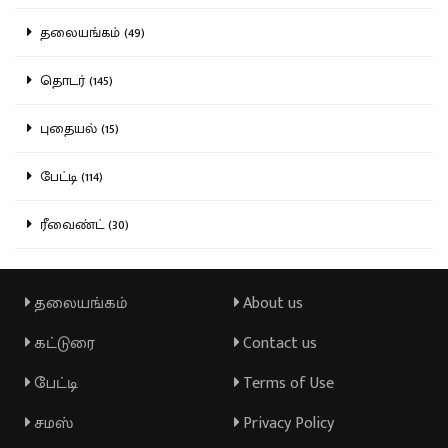
தலையங்கம் (49)
தொடர் (145)
புதையல் (15)
பேட்டி (114)
ரீவைண்ட் (30)
தலையங்கம்
About us
கட்டுரை
Contact us
பேட்டி
Terms of Use
சமஸ்
Privacy Policy