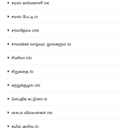
சமஸ் காணொளி (14)
சமஸ் பேட்டி (1)
சர்வதேசம் (139)
சாவர்க்கர் வாழ்வும், நூல்களும் (5)
சினிமா (35)
சிறுகதை (5)
சுற்றுச்சூழல் (35)
செய்திக் கட்டுரை (1)
சைபர் வில்லன்கள் (16)
தமிழ் அறிவு (2)