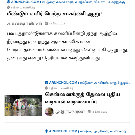
|
கட்டுரை
,
கலாச்சாரம்
,
வாழ்வியல்
,
விவசாயம்
,
சுற்றுச்சூழல்
ARUNCHOL.COM
5 நிமிட வாசிப்பு
மீண்டும் உயிர் பெற்ற சாகர்ணி ஆறு!
அகன்க்ஷா மிஸ்ரா
29 Sep 2024
பல பத்தாண்டுகளாக கவனிப்பின்றி இந்த ஆற்றில்
நீர்வரத்து குறைந்து, ஆங்காங்கே மண்
மேடிட்டதல்லாமல் வண்டல் படிந்து கெட்டியாகி ஆறு எது,
தரை எது என்று தெரியாமல் கலந்துவிட்டது.
|
கட்டுரை
,
அரசியல்
,
சுற்றுச்சூழல்
,
நி
ARUNCHOL.COM
4 நிமிட வாசிப்பு
சென்னைக்குத் தேவை புதிய
வடிகால் வடிவமைப்பு
மு.இராமநாதன்
12 Dec 2023
|
கட்டுரை
,
அரசியல்
,
சமஸ் கட்டுரை
,
ச
ARUNCHOL.COM