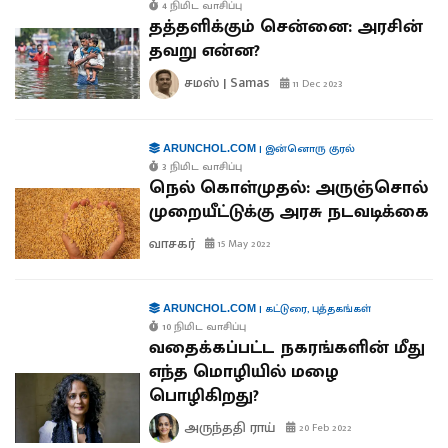
4 நிமிட வாசிப்பு
தத்தளிக்கும் சென்னை: அரசின்
தவறு என்ன?
சமஸ் | Samas
11 Dec 2023
|
இன்னொரு குரல்
ARUNCHOL.COM
3 நிமிட வாசிப்பு
நெல் கொள்முதல்: அருஞ்சொல்
முறையீட்டுக்கு அரசு நடவடிக்கை
வாசகர்
15 May 2022
|
கட்டுரை
,
புத்தகங்கள்
ARUNCHOL.COM
10 நிமிட வாசிப்பு
வதைக்கப்பட்ட நகரங்களின் மீது
எந்த மொழியில் மழை
பொழிகிறது?
அருந்ததி ராய்
20 Feb 2022