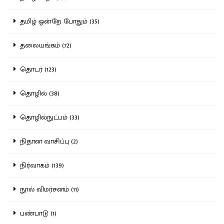
தமிழ் ஒன்றே போதும் (35)
தலையங்கம் (72)
தொடர் (123)
தொழில் (38)
தொழில்நுட்பம் (33)
நிதான வாசிப்பு (2)
நிர்வாகம் (139)
நூல் விமர்சனம் (11)
பண்பாடு (1)