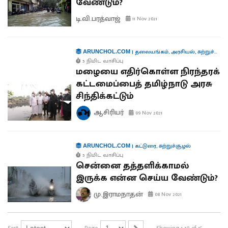
வேண்டும்?
டி.வி.பரத்வாஜ்
11 Nov 2021
|
தலையங்கம்
,
அரசியல்
,
சுற்றுச்சூழல்
ARUNCHOL.COM
5 நிமிட வாசிப்பு
மழையை எதிர்கொள்ள நிரந்தரக்
கட்டமைப்பைத் தமிழ்நாடு அரசு
சிந்திக்கட்டும்
ஆசிரியர்
09 Nov 2021
|
கட்டுரை
,
சுற்றுச்சூழல்
ARUNCHOL.COM
5 நிமிட வாசிப்பு
சென்னை தத்தளிக்காமல்
இருக்க என்ன செய்ய வேண்டும்?
மு.இராமநாதன்
08 Nov 2021