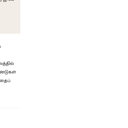
ே
த்தில்
ாண்டுகள்
டதைப்