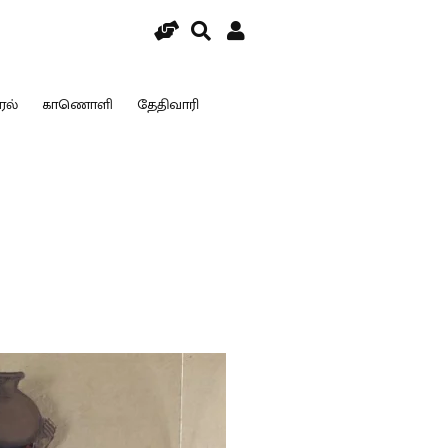
ரல்
காணொளி
தேதிவாரி