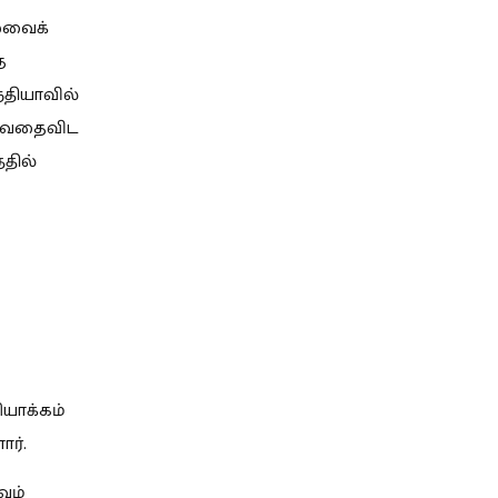
லேவைக்
த
்தியாவில்
றுவதைவிட
்தில்
யாக்கம்
ார்.
வம்