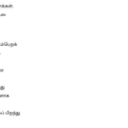
்கள்.
 பல
டம்பெறக்
த
மை
து
களாக
் பிறந்து