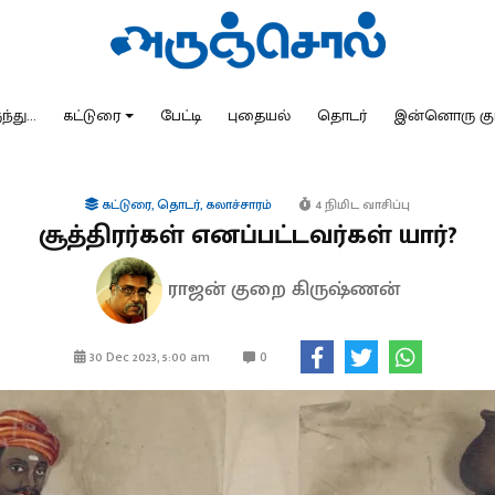
்து...
கட்டுரை
பேட்டி
புதையல்
தொடர்
இன்னொரு கு
கட்டுரை
,
தொடர்
,
கலாச்சாரம்
4 நிமிட வாசிப்பு
சூத்திரர்கள் எனப்பட்டவர்கள் யார்?
ராஜன் குறை கிருஷ்ணன்
0
30 Dec 2023, 5:00 am