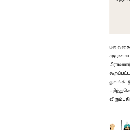
பல வகைகள
முழுமையா
பிராமணர்
கூறப்பட்
துவங்கி,
புரிந்து
விரும்புக