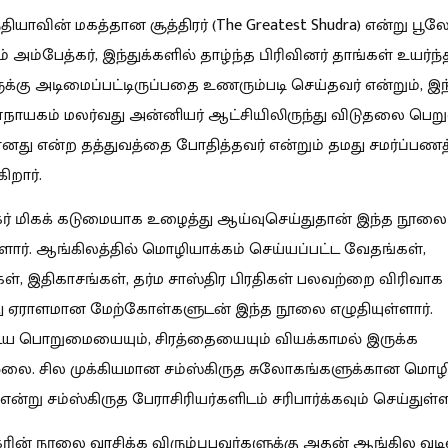
தியாவின் மகத்தான சூத்திரர் (The Greatest Shudra) என்று பூ
ும் அம்பேத்கர், இந்துக்களில் தாழ்ந்த பிரிவினர் தாங்கள் உயர்ந்
ுக்கு அடிமைப்பட்டிருப்பதை உணரும்படி செய்தவர் என்றும், இந
நாயகம் மலர்வது அன்னியர் ஆட்சியிலிருந்து விடுதலை பெ
ானது என்ற தத்துவத்தை போதித்தவர் என்றும் தமது சமர்ப்பணத
கிறார்.
ர் மிகக் கடுமையாக உழைத்து ஆய்வுசெய்துதான் இந்த நூலை
்ளார். ஆங்கிலத்தில் மொழியாக்கம் செய்யப்பட்ட வேதங்கள்,
ள், இதிகாசங்கள், தர்ம சாஸ்திர பிரதிகள் பலவற்றை விரிவாக
ு ஏராளமான மேற்கோள்களுடன் இந்த நூலை எழுதியுள்ளார்.
 பொறுமையையும், சிரத்தையையும் வியக்காமல் இருக்க
்லை. சில முக்கியமான சம்ஸ்கிருத சுலோகங்களுக்கான மொழி
ன்று சம்ஸ்கிருத பேராசிரியர்களிடம் சரிபார்க்கவும் செய்துள்ள
ரின் நூலை வாசிக்க விரும்புபவர்களுக்கு அதன் ஆங்கில வடி