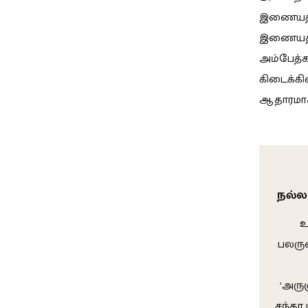
இணையத்தி
இணையதளத்
அம்பேத்
கிடைக்கி
ஆதாரமாகச
நல்ல
உ
பலரு
‘அரு
சந்தா 