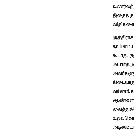
உணர்வற்
இதைத் தர
விதிகளைத
சூத்திரர
தூய்மையற
கூடாது; 
அபராதமும
அவர்களுக
கிடையாது
வர்ணங்கள
ஆண்கள் 
வைத்துக்
உறவுகொண்
அடிமையா