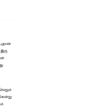
புதான்
 இரு
ின்
து
வெறும்
கென்று
ம்.