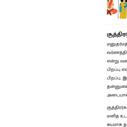
சூத்தி
மனுதர்மத
வர்ணத்தி
என்று வர
பிறப்பு 
பிறப்பு.
தன்னுணர்
அடையாள
சூத்திரர
மனித உடல
சுயமாக த