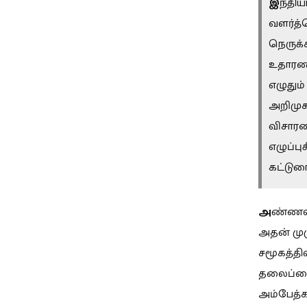
இ
ந்திய
வளர்த்த
நெருக்
உதாரணம
எழுதும
அறிமுக
விசாரண
எழுப்பு
கட்டுரை
அ
ண்ணல் 
அதன் முழ
சமூகத்தி
தலைப்பை
அம்பேத்கர