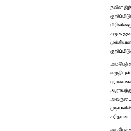
நவீன இந்
குறிப்பிட
பிரிவினர
சமூக ஜன
முக்கியம
குறிப்பிடு
அம்பேத்க
எழுதியுள
புராணங்க
ஆராய்ந்த
அவருடைய
முடியவில
சரிதானா எ
அம்பேத்க