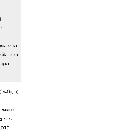
்
ம்
ாயங்களை
ள்விகளை
்டிய
்கிறார்.
ுக்கமான
 நூலை
றார்.