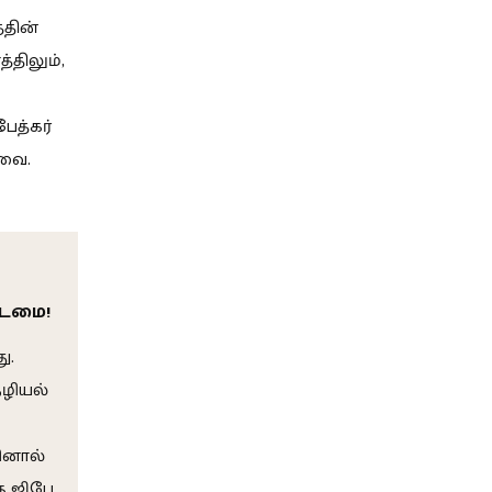
்தின்
திலும்,
ேத்கர்
யவை.
கடமை!
ு.
ழியல்
ினால்
கு ஜிபே