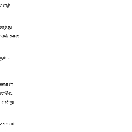
ளைத்
ைத்து
்மைக் கால
ம் –
ாணைகள்
 எனவே,
’ என்று
ணலாம் -