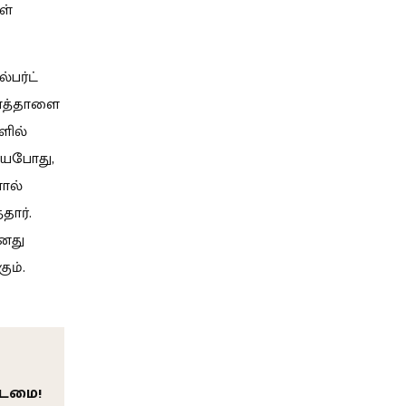
ள்
பர்ட்
னாத்தாளை
ளில்
டியபோது,
ால்
ார்.
னது
ும்.
கடமை!