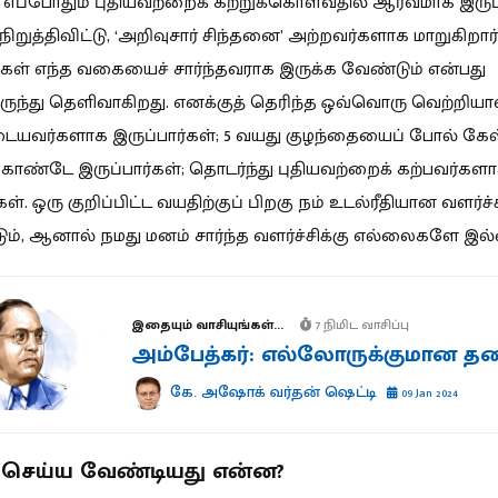
், எப்போதும் புதியவற்றைக் கற்றுக்கொள்வதில் ஆர்வமாக இருப்ப
ிறுத்திவிட்டு, ‘அறிவுசார் சிந்தனை’ அற்றவர்களாக மாறுகிறார்
ங்கள் எந்த வகையைச் சார்ந்தவராக இருக்க வேண்டும் என்பது
ருந்து தெளிவாகிறது. எனக்குத் தெரிந்த ஒவ்வொரு வெற்றியாள
ையவர்களாக இருப்பார்கள்; 5 வயது குழந்தையைப் போல் கேள
கொண்டே இருப்பார்கள்; தொடர்ந்து புதியவற்றைக் கற்பவர்கள
கள். ஒரு குறிப்பிட்ட வயதிற்குப் பிறகு நம் உடல்ரீதியான வளர்ச்
டும், ஆனால் நமது மனம் சார்ந்த வளர்ச்சிக்கு எல்லைகளே இ
இதையும் வாசியுங்கள்...
7 நிமிட வாசிப்பு
அம்பேத்கர்: எல்லோருக்குமான த
கே. அஷோக் வர்தன் ஷெட்டி
09 Jan 2024
் செய்ய வேண்டியது என்ன?