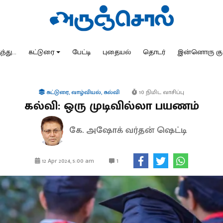
்து...
கட்டுரை
பேட்டி
புதையல்
தொடர்
இன்னொரு கு
கட்டுரை
,
வாழ்வியல்
,
கல்வி
10 நிமிட வாசிப்பு
கல்வி: ஒரு முடிவில்லா பயணம்
கே. அஷோக் வர்தன் ஷெட்டி
1
12 Apr 2024, 5:00 am