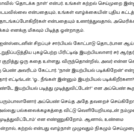
ாவில் ‘தொடக்க நாள்’ என்பர். உங்கள் கற்றல் செய்முறை இன்
யவில்லை என்பதையும், உங்கள் வாழ்க்கையின் புதிய கட்ட
தொடங்கப்போகிறீர்கள் என்பதையும் உணர்த்துவதால், அமெரிக்
ம் எனக்கு மிகவும் பிடித்த ஒன்றாகும்.
 ஐன்ஸ்டைனின் சிறப்புச் சார்பியல் கோட்பாடு தொடர்பான ஆ
றுதிப்படுத்திய புகழ்பெற்ற பிரிட்டிஷ் இயற்பியலாளர் சர் ஆர்தர
ன் குறித்து ஒரு கதை உள்ளது. விருந்தொன்றில், அவர் என்ன செ
ு பெண் அவரிடம் கேட்டார். "நான் இயற்பியல் படிக்கிறேன்" என்
ார் எட்டிங்டன். "ஓ… நீங்கள் இன்னும் இயற்பியல் படிக்கிறீர்களா
்டே இயற்பியல் படித்து முடித்துவிட்டேன்!” என அப்பெண் கூற
 பெரும்பாலானோர் அப்பெண் செய்த அதே தவறைச் செய்கிறோம
 அல்லது பல்கலைக்கழகத்தை விட்டு வெளியேறியவுடன் நம்ம
‘முடித்துவிட்டோம்’ என எண்ணுகிறோம். ஆனால், உண்மை
றால், கற்றல் என்பது வாழ்நாள் முழுவதும் நிகழும் செய்முற