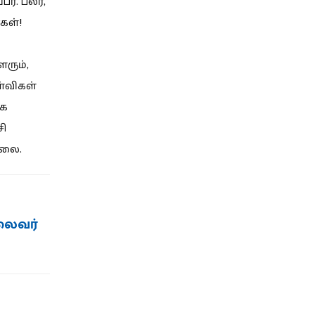
ர். பலர்,
கள்!
ரும்,
்விகள்
ாக
சி
ல்லை.
லைவர்