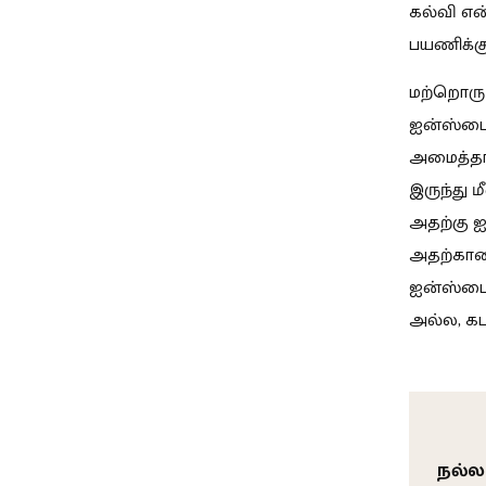
கல்வி என
பயணிக்கு
மற்றொரு
ஐன்ஸ்டை
அமைத்தார
இருந்து ம
அதற்கு ஐ
அதற்கான
ஐன்ஸ்டை
அல்ல, கட
நல்ல