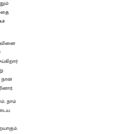
னும்
த்தை
கச்
ய்வினை
்
ய்கிறார்
று
? நான்
ினார்.
். நாம்
ுடைய
ையாகும்.