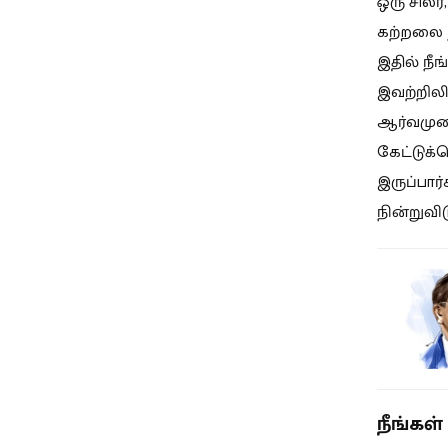
ஒரு சிலர
கற்றலை ந
இதில் நீ
இவற்றிலி
ஆர்வமுட
கேட்டுக்
இருப்பார்
நின்றுவி
நீங்கள