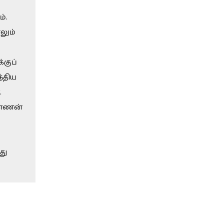
்.
லும்
குப்
்திய
.
கண்ணன்
து