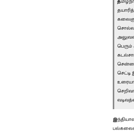
த
மிழ்ந
தயாரித
கலைஞர்
சொல்லப்
அலுவலக
பெரும்
கடல்சா
சென்னை
செட்டி 
உரையாற
செறிவா
வடிவத்
இ
ந்தியாவ
பல்கலைக்