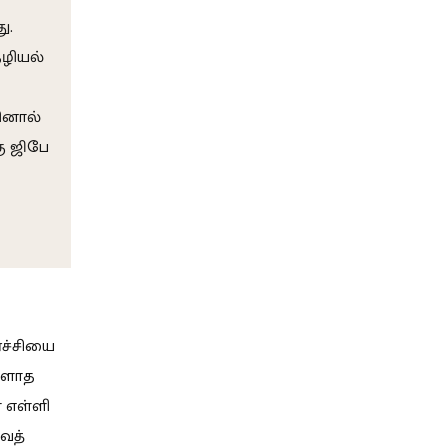
ு.
ழியல்
ினால்
கு ஜிபே
்ச்சியை
ள்ளாத
 எள்ளி
ுவத்