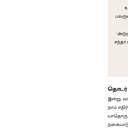
உ
பலரு
‘அரு
சந்தா 
தொடர் 
இன்று, 
நாம் எதி
யாதொரு ந
நகையாடுவ