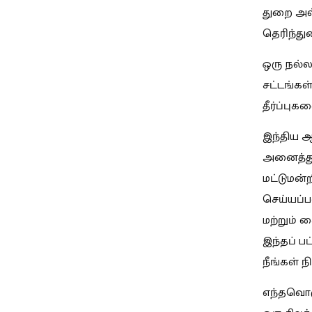
துறை அல
தெரிந்த
ஒரு நல்ல
சட்டங்கள
தீர்ப்புக
இந்திய ஆ
அனைத்து
மட்டுமன்
செய்யப்ப
மற்றும் 
இந்தப் பட
நீங்கள் 
எந்தவொர