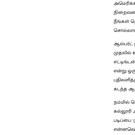
அமெரிக்க
நிறைவடை
நீங்கள் 
சொல்லாக்க
ஆல்பர்ட்
முதலில் உ
எட்டிங்ட
என்று ஒர
பதிலளித்த
கடந்த ஆண
நம்மில்
கல்லூரி
படிப்பை 
என்னவென்