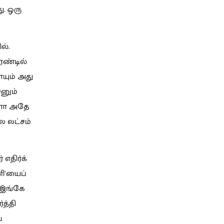
ு. ஒரு
ல்.
ரண்டில்
ையும் அது
னும்
களோ அதே
ல லட்சம்
எதிர்க்
ணி’யைப்
 இங்கே
த்தி
்