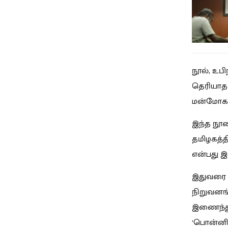
நூல், உபி
தெரியாதவ
மன்மோகன்
இந்த நூலை
தமிழகத்த
என்பது இத
இதுவரை 
நிறுவனங்
இணைந்து 
‘பொன்னிய