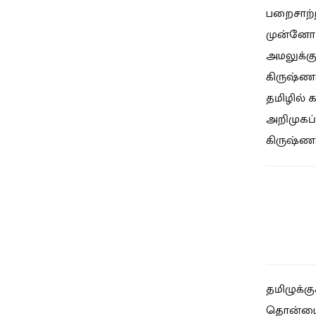
பறைசாற்ற
முன்னோடிக
அமலுக்க
கிருஷ்ணம
தமிழில் 
அறிமுகப்
கிருஷ்ணமூ
தமிழுக்க
தொன்மையை