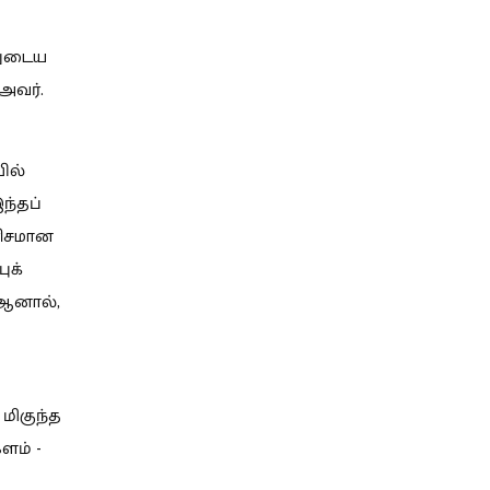
னுடைய
அவர்.
ில்
ந்தப்
ணிசமான
ுக்
 ஆனால்,
மிகுந்த
ளம் -