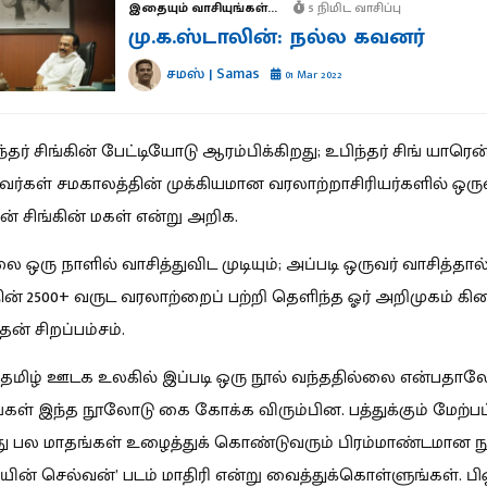
இதையும் வாசியுங்கள்...
5 நிமிட வாசிப்பு
மு.க.ஸ்டாலின்: நல்ல கவனர்
சமஸ் | Samas
01 Mar 2022
ந்தர் சிங்கின் பேட்டியோடு ஆரம்பிக்கிறது; உபிந்தர் சிங் யாரென
ர்கள் சமகாலத்தின் முக்கியமான வரலாற்றாசிரியர்களில் ஒருவ
 சிங்கின் மகள் என்று அறிக.
 ஒரு நாளில் வாசித்துவிட முடியும்; அப்படி ஒருவர் வாசித்தால்
ின் 2500+ வருட வரலாற்றைப் பற்றி தெளிந்த ஓர் அறிமுகம் கிட
ன் சிறப்பம்சம்.
தமிழ் ஊடக உலகில் இப்படி ஒரு நூல் வந்ததில்லை என்பதா
கள் இந்த நூலோடு கை கோக்க விரும்பின. பத்துக்கும் மேற்ப
பல மாதங்கள் உழைத்துக் கொண்டுவரும் பிரம்மாண்டமான நூ
ின் செல்வன்’ படம் மாதிரி என்று வைத்துக்கொள்ளுங்கள். பிஓ