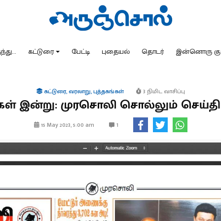
்து...
கட்டுரை
பேட்டி
புதையல்
தொடர்
இன்னொரு கு
கட்டுரை
,
வரலாறு
,
புத்தகங்கள்
3 நிமிட வாசிப்பு
ள் இன்று: முரசொலி சொல்லும் செய்த
1
15 May 2023, 5:00 am