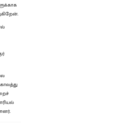
களுக்காக
கிறேன்.
ல்
ர்
பல
காலத்து
றைச்
ாரியல்
னர்.