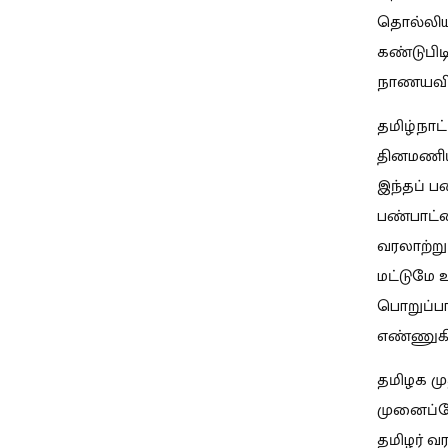
தொல்லியல
கண்டுபி
நாணயவியல
தமிழ்நாட
தினமணியி
இந்தப் ப
பண்பாட்ட
வரலாற்று
மட்டுமே 
பொறுப்பா
எண்ணுகி
தமிழக மு
முனைப்போ
தமிழர் வ