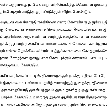
 அச்சிட்டு நமக்கு நாமே என்று விநியோகித்துக்கொள்ள முடியாத
ிரதிகளேனும் அடுத்த ஓராண்டுக்குள் விற்க வேண்டும்.
லருடன் கை கோத்திருக்கிறேன் என்ற கேள்விக்கு இதுவே பதி
ு 10 லட்சம் வாசகர்களைச் சென்றடையும் நிலையில் உள்ள இ
்ப் பத்திரிகை அது. தவிர, வரலாற்றுத் தளத்திலான வாசகர்கள
ுக்கிறது. மாற்று அரசியல் பார்வைகளைக் கொண்ட கமல்ஹாச
ும் என்ன நோக்கில் ‘விக்ரம்’ படத்துக்காகக் கை கோத்தார்
ான் ‘சோழர்கள் இன்று’ கை கோப்புக்கும் காரணம்: படைப்பு ப
சென்றடைய வேண்டும்.
சியல் நிலைப்பாட்டில், தினமலருக்கும் நமக்கும் இடையே நேர் 
ள் இருக்கலாம். பண்டைய தமிழ் வரலாற்றுத் துறைக்கு, ‘தினம
க்கறையோடு முக்கியத்துவம் தரும் நாளிதழ் அது என்பதை
பார்க்க வேண்டும். மறைந்த அதன் ஆசிரியர் இரா.கிருஷ்ணமூர்
மான நாணயவியல் அறிஞர். தமிழர் வரலாற்றின் தொன்மையைப