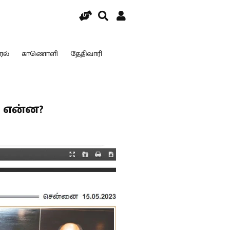
ரல்
காணொளி
தேதிவாரி
ி என்ன?