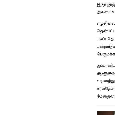
இந்த நூல
அல்ல - 
எழுதிவைத
தென்பட்ட
படிப்பதோ
மன்றாடுவ
பெருமக்க
ஜப்பானி
ஆளுமைகளி
வரலாற்று
சர்வதேச 
மேதைமை 