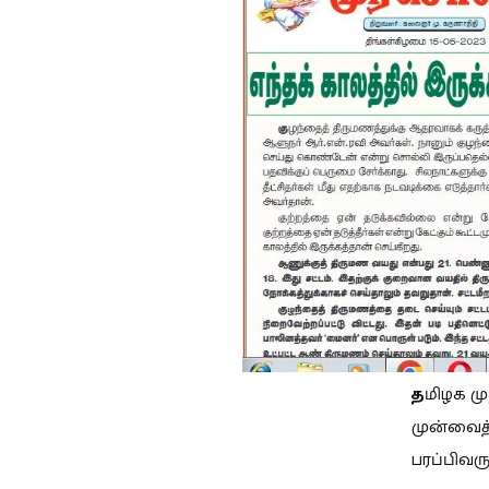
த
மிழக மு
முன்வைத்
பரப்பிவர