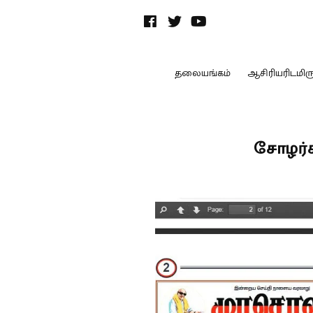
தலையங்கம்
ஆசிரியரிடமிருந
சோழர்க