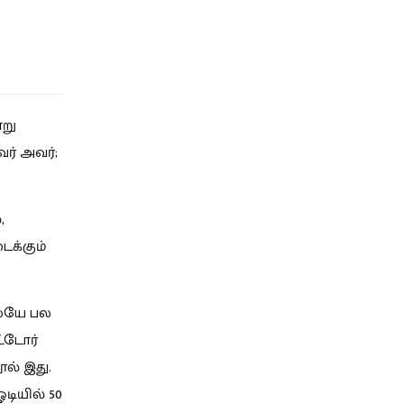
்று
ர் அவர்;
,
ைக்கும்
லேயே பல
ட்டோர்
ல் இது.
டியில் 50