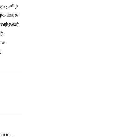
த தமிழ்
ிழக அரசு
வந்தவர்
்.
தாக
்
ப்பட்ட