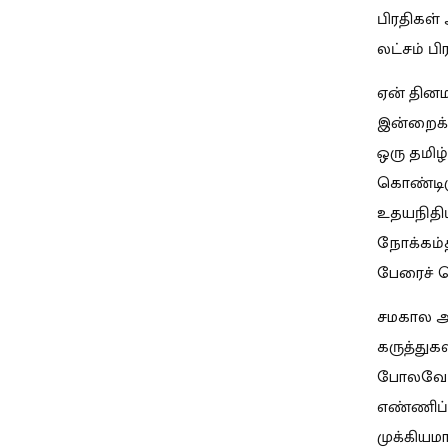
பிரதிகள்
லட்சம் ப
ஏன் தினம
இன்றைக்க
ஒரு தமிழ
கொண்டிர
உதயநிதிய
நோக்கம்த
பேரைச் 
சமகால அர
கருத்துக
போலவே அ
எண்ணிப் 
முக்கிய