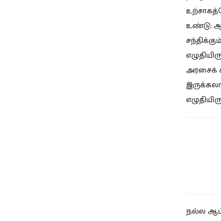
உற்சாகத்த
உண்டு; ஆ
சந்திக்க
எழுதியிர
அரசைக் க
இருக்கலா
எழுதியிர
நல்ல ஆட்