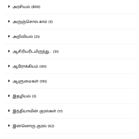
அரசியல் (800)
அருஞ்சொல்.காம் (3)
அறிவியல் (21)
ஆசிரியரிடமிருந்து... (31)
ஆரோக்கியம் (101)
ஆளுமைகள் (191)
இதழியல் (3)
இந்தியாவின் குரல்கள் (17)
இன்னொரு குரல் (62)