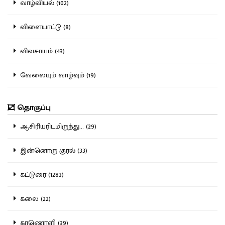
வாழ்வியல் (102)
விளையாட்டு (8)
விவசாயம் (43)
வேலையும் வாழ்வும் (19)
தொகுப்பு
ஆசிரியரிடமிருந்து... (29)
இன்னொரு குரல் (33)
கட்டுரை (1283)
கலை (22)
காணொளி (39)