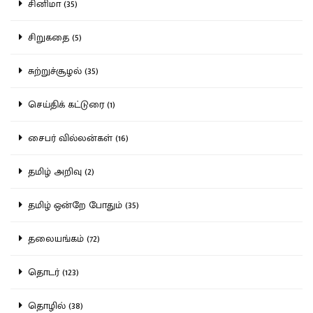
சினிமா (35)
சிறுகதை (5)
சுற்றுச்சூழல் (35)
செய்திக் கட்டுரை (1)
சைபர் வில்லன்கள் (16)
தமிழ் அறிவு (2)
தமிழ் ஒன்றே போதும் (35)
தலையங்கம் (72)
தொடர் (123)
தொழில் (38)