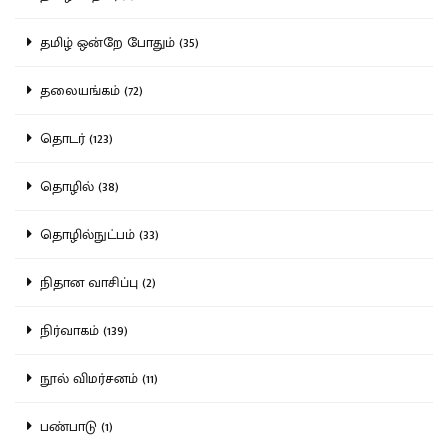
தமிழ் ஒன்றே போதும் (35)
தலையங்கம் (72)
தொடர் (123)
தொழில் (38)
தொழில்நுட்பம் (33)
நிதான வாசிப்பு (2)
நிர்வாகம் (139)
நூல் விமர்சனம் (11)
பண்பாடு (1)