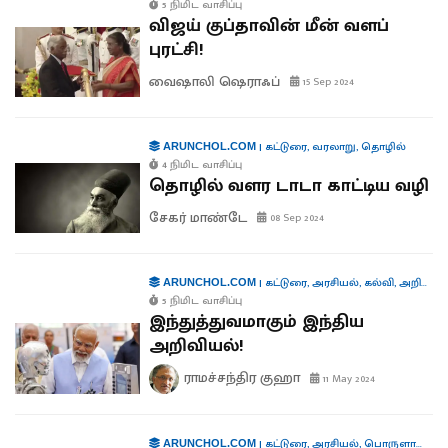
5 நிமிட வாசிப்பு
விஜய் குப்தாவின் மீன் வளப்
புரட்சி!
வைஷாலி ஷெராஃப்
15 Sep 2024
|
கட்டுரை
,
வரலாறு
,
தொழில்
ARUNCHOL.COM
4 நிமிட வாசிப்பு
தொழில் வளர டாடா காட்டிய வழி
சேகர் மாண்டே
08 Sep 2024
|
கட்டுரை
,
அரசியல்
,
கல்வி
,
அறிவியல்
ARUNCHOL.COM
5 நிமிட வாசிப்பு
இந்துத்துவமாகும் இந்திய
அறிவியல்!
ராமச்சந்திர குஹா
11 May 2024
|
கட்டுரை
,
அரசியல்
,
பொருளாதாரம்
ARUNCHOL.COM