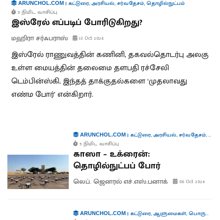
|
கட்டுரை
,
அரசியல்
,
சர்வதேசம்
,
தொழில்நுட்பம்
ARUNCHOL.COM
5 நிமிட வாசிப்பு
இஸ்ரேல் எப்படிப் போரிடுகிறது?
மஹிரா சர்ஃபராஸ்
13 Oct 2024
இஸ்ரேல் ராணுவத்தின் கணினி, தகவல்தொடர்பு அலகு
உள்ள மையத்தின் தலைமை தளபதி ரச்சேலி
டெம்பின்ஸ்கி, இந்தத் தாக்குதல்களை ‘முதலாவது
எண்ம போர்’ என்கிறார்.
|
கட்டுரை
,
அரசியல்
,
சர்வதேசம்
,
தொழி
ARUNCHOL.COM
5 நிமிட வாசிப்பு
காஸா – உக்ரைன்:
தொழில்நுட்பப் போர்
லெப். ஜெனரல் எச்.எஸ்.பனாக்
06 Oct 2024
|
கட்டுரை
,
ஆளுமைகள்
,
பொருளாதாரம்
ARUNCHOL.COM