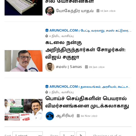
சில யோசனைகள்
யோகேந்திர யாதவ்
10 Jan 2024
|
பேட்டி
,
வரலாறு
,
சமஸ் கட்டுரை
,
புத
ARUNCHOL.COM
4 நிமிட வாசிப்பு
கடலை நன்கு
அறிந்திருந்தார்கள் சோழர்கள்:
விஜய் சகுஜா
சமஸ் | Samas
09 Jan 2024
|
தலையங்கம்
,
அரசியல்
,
கூட்டாட்சி
ARUNCHOL.COM
2 நிமிட வாசிப்பு
பொய்ச் செய்திகளின் பெயரால்
விமர்சனங்களை முடக்கலாகாது
ஆசிரியர்
04 Nov 2023
Sort
Page
Showing 1-10 of 46