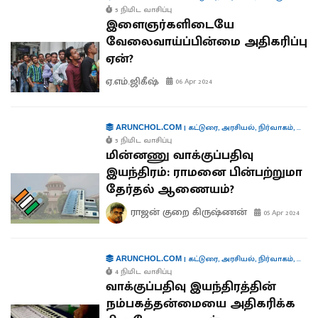
5 நிமிட வாசிப்பு
இளைஞர்களிடையே
வேலைவாய்ப்பின்மை அதிகரிப்பு
ஏன்?
ஏ.எம்.ஜிகீஷ்
06 Apr 2024
|
கட்டுரை
,
அரசியல்
,
நிர்வாகம்
,
தொழில
ARUNCHOL.COM
5 நிமிட வாசிப்பு
மின்னணு வாக்குப்பதிவு
இயந்திரம்: ராமனை பின்பற்றுமா
தேர்தல் ஆணையம்?
ராஜன் குறை கிருஷ்ணன்
05 Apr 2024
|
கட்டுரை
,
அரசியல்
,
நிர்வாகம்
,
தொழில
ARUNCHOL.COM
4 நிமிட வாசிப்பு
வாக்குப்பதிவு இயந்திரத்தின்
நம்பகத்தன்மையை அதிகரிக்க