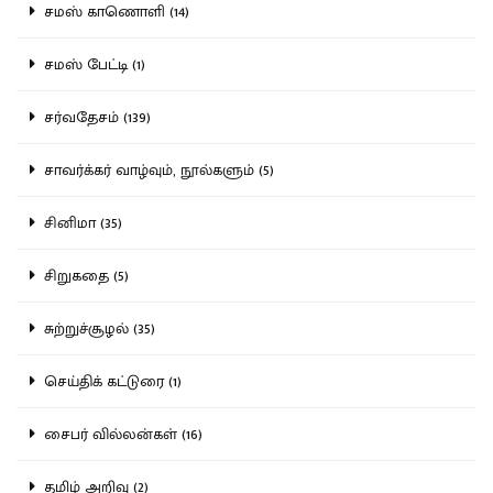
சமஸ் காணொளி (14)
சமஸ் பேட்டி (1)
சர்வதேசம் (139)
சாவர்க்கர் வாழ்வும், நூல்களும் (5)
சினிமா (35)
சிறுகதை (5)
சுற்றுச்சூழல் (35)
செய்திக் கட்டுரை (1)
சைபர் வில்லன்கள் (16)
தமிழ் அறிவு (2)