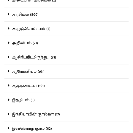
அடையாள அரசியல் (2)
அரசியல் (800)
அருஞ்சொல்.காம் (3)
அறிவியல் (21)
ஆசிரியரிடமிருந்து... (31)
ஆரோக்கியம் (101)
ஆளுமைகள் (191)
இதழியல் (3)
இந்தியாவின் குரல்கள் (17)
இன்னொரு குரல் (62)