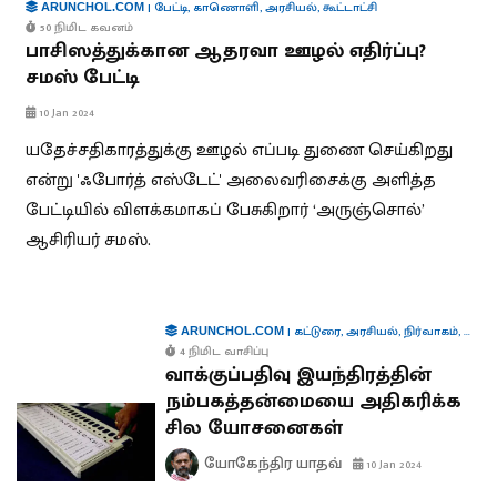
|
பேட்டி
,
காணொளி
,
அரசியல்
,
கூட்டாட்சி
ARUNCHOL.COM
50 நிமிட கவனம்
பாசிஸத்துக்கான ஆதரவா ஊழல் எதிர்ப்பு?
சமஸ் பேட்டி
10 Jan 2024
யதேச்சதிகாரத்துக்கு ஊழல் எப்படி துணை செய்கிறது
என்று 'ஃபோர்த் எஸ்டேட்' அலைவரிசைக்கு அளித்த
பேட்டியில் விளக்கமாகப் பேசுகிறார் ‘அருஞ்சொல்’
ஆசிரியர் சமஸ்.
|
கட்டுரை
,
அரசியல்
,
நிர்வாகம்
,
தொழில
ARUNCHOL.COM
4 நிமிட வாசிப்பு
வாக்குப்பதிவு இயந்திரத்தின்
நம்பகத்தன்மையை அதிகரிக்க
சில யோசனைகள்
யோகேந்திர யாதவ்
10 Jan 2024