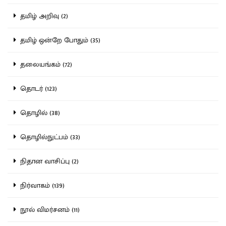
தமிழ் அறிவு (2)
தமிழ் ஒன்றே போதும் (35)
தலையங்கம் (72)
தொடர் (123)
தொழில் (38)
தொழில்நுட்பம் (33)
நிதான வாசிப்பு (2)
நிர்வாகம் (139)
நூல் விமர்சனம் (11)