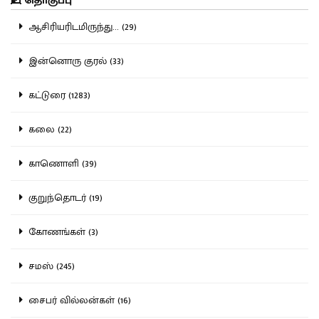
தொகுப்பு
ஆசிரியரிடமிருந்து... (29)
இன்னொரு குரல் (33)
கட்டுரை (1283)
கலை (22)
காணொளி (39)
குறுந்தொடர் (19)
கோணங்கள் (3)
சமஸ் (245)
சைபர் வில்லன்கள் (16)