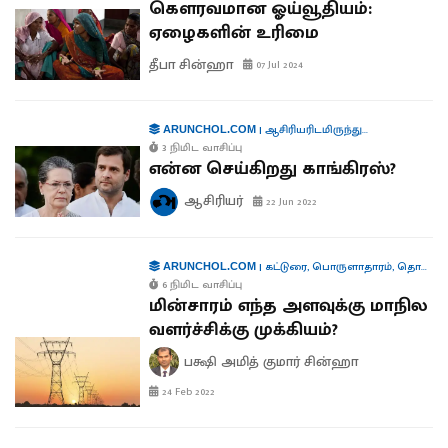
கௌரவமான ஓய்வூதியம்:
ஏழைகளின் உரிமை
தீபா சின்ஹா
07 Jul 2024
|
ஆசிரியரிடமிருந்து...
ARUNCHOL.COM
3 நிமிட வாசிப்பு
என்ன செய்கிறது காங்கிரஸ்?
ஆசிரியர்
22 Jun 2022
|
கட்டுரை
,
பொருளாதாரம்
,
தொழில்
ARUNCHOL.COM
6 நிமிட வாசிப்பு
மின்சாரம் எந்த அளவுக்கு மாநில
வளர்ச்சிக்கு முக்கியம்?
பக்ஷி அமித் குமார் சின்ஹா
24 Feb 2022