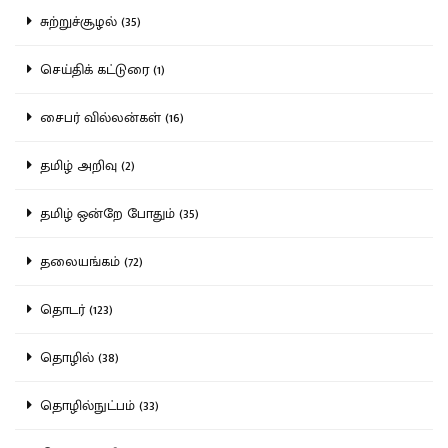
சுற்றுச்சூழல் (35)
செய்திக் கட்டுரை (1)
சைபர் வில்லன்கள் (16)
தமிழ் அறிவு (2)
தமிழ் ஒன்றே போதும் (35)
தலையங்கம் (72)
தொடர் (123)
தொழில் (38)
தொழில்நுட்பம் (33)