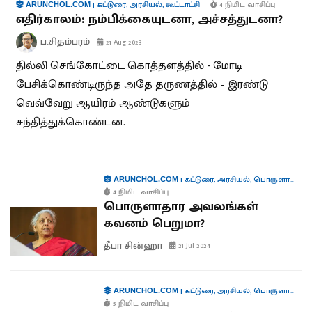
|
கட்டுரை
,
அரசியல்
,
கூட்டாட்சி
4 நிமிட வாசிப்பு
ARUNCHOL.COM
எதிர்காலம்: நம்பிக்கையுடனா, அச்சத்துடனா?
ப.சிதம்பரம்
21 Aug 2023
தில்லி செங்கோட்டை கொத்தளத்தில் - மோடி
பேசிக்கொண்டிருந்த அதே தருணத்தில் – இரண்டு
வெவ்வேறு ஆயிரம் ஆண்டுகளும்
சந்தித்துக்கொண்டன.
|
கட்டுரை
,
அரசியல்
,
பொருளாதாரம்
ARUNCHOL.COM
4 நிமிட வாசிப்பு
பொருளாதார அவலங்கள்
கவனம் பெறுமா?
தீபா சின்ஹா
21 Jul 2024
|
கட்டுரை
,
அரசியல்
,
பொருளாதாரம்
ARUNCHOL.COM
5 நிமிட வாசிப்பு