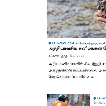
|
கட்டுரை
,
சுற்றுச்சூழல்
,
ப
ARUNCHOL.COM
அத்தியாவசிய கனிமங்கள் தே
விகாஸ் தூத்
21 Jul 2024
அரிய கனிமங்களில் சில இந்திய
அகழ்ந்தெடுக்கப்படவில்லை அல
மேற்கொள்ளப்படவில்லை.
ARUNC
5 நிமிட 