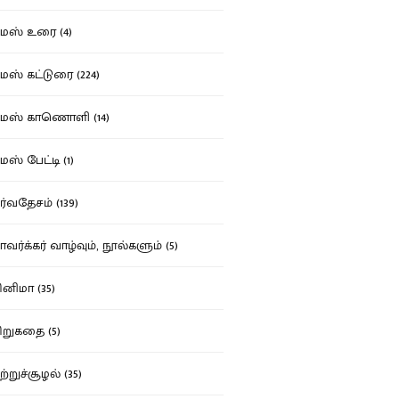
ஸ் உரை (4)
ஸ் கட்டுரை (224)
மஸ் காணொளி (14)
ஸ் பேட்டி (1)
்வதேசம் (139)
வர்க்கர் வாழ்வும், நூல்களும் (5)
னிமா (35)
றுகதை (5)
ற்றுச்சூழல் (35)