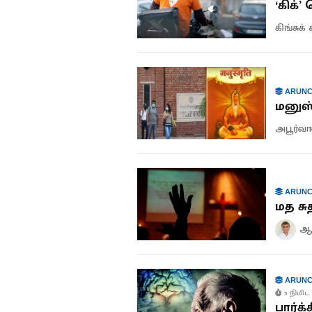
‘கிக்
கிங்சுக் 
ARUNC
மனுஸ்
அபூர்வா
ARUNC
மத சு
ஆக
ARUNC
5 நிமிட 
பார்க