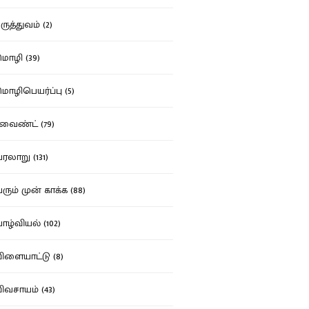
ுத்துவம் (2)
ழி (39)
ழிபெயர்ப்பு (5)
வைண்ட் (79)
லாறு (131)
ும் முன் காக்க (88)
ழ்வியல் (102)
ளையாட்டு (8)
வசாயம் (43)