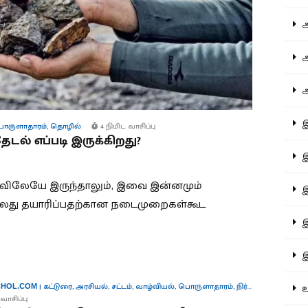
ஆச
ஆர
ஆள
இத
ொருளாதாரம்
,
தொழில்
4 நிமிட வாசிப்பு
டல் எப்படி இருக்கிறது?
இந
ாவிலேயே இருந்தாலும், இவை இன்னமும்
இன
்லது தயாரிப்பதற்கான நடைமுறைகள்கூட
இர
இல
|
கட்டுரை
,
அரசியல்
,
சட்டம்
,
வாழ்வியல்
,
பொருளாதாரம்
,
நிர்வாகம்
,
தொழில்
உர
HOL.COM
வாசிப்பு