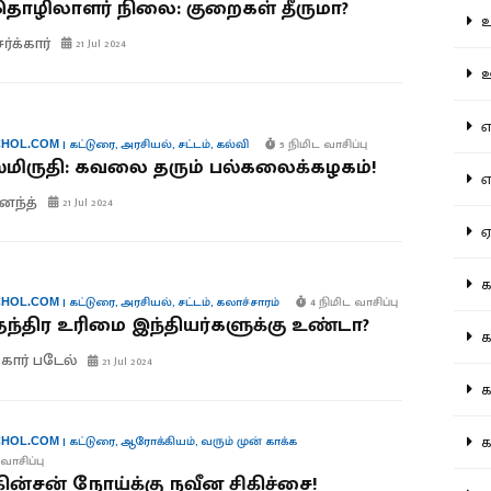
’ தொழிலாளர் நிலை: குறைகள் தீருமா?
உற
சர்க்கார்
21 Jul 2024
ஊட
என
|
கட்டுரை
,
அரசியல்
,
சட்டம்
,
கல்வி
5 நிமிட வாசிப்பு
HOL.COM
மிருதி: கவலை தரும் பல்கலைக்கழகம்!
எப
னந்த்
21 Jul 2024
ஏன
கட
|
கட்டுரை
,
அரசியல்
,
சட்டம்
,
கலாச்சாரம்
4 நிமிட வாசிப்பு
HOL.COM
தந்திர உரிமை இந்தியர்களுக்கு உண்டா?
கட
ார் படேல்
21 Jul 2024
கல
கல
|
கட்டுரை
,
ஆரோக்கியம்
,
வரும் முன் காக்க
HOL.COM
வாசிப்பு
்கின்சன் நோய்க்கு நவீன சிகிச்சை!