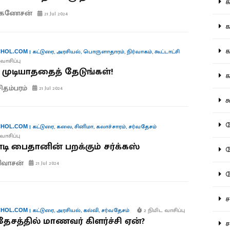
கல
.கணேசன்
21 Jul 2024
கவ
க
|
கட்டுரை
,
அரசியல்
,
பொருளாதாரம்
,
நிர்வாகம்
,
கூட்டாட்சி
HOL.COM
வாசிப்பு
ுடியாததைத் தேடுங்கள்!
கா
சிதம்பரம்
21 Jul 2024
கூ
கே
|
கட்டுரை
,
கலை
,
சினிமா
,
கலாச்சாரம்
,
சர்வதேசம்
HOL.COM
வாசிப்பு
ி பைதானின் பறக்கும் சர்க்கஸ்
கே
ிவாசன்
21 Jul 2024
க
சட
|
கட்டுரை
,
அரசியல்
,
கல்வி
,
சர்வதேசம்
2 நிமிட வாசிப்பு
HOL.COM
ேசத்தில் மாணவர் கிளர்ச்சி ஏன்?
சம