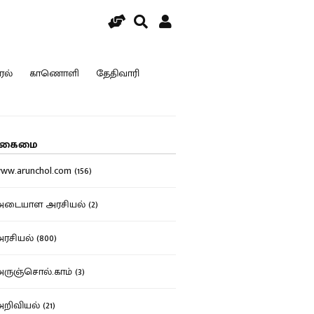
ரல்
காணொளி
தேதிவாரி
கைமை
w.arunchol.com (156)
டையாள அரசியல் (2)
சியல் (800)
ுஞ்சொல்.காம் (3)
ிவியல் (21)