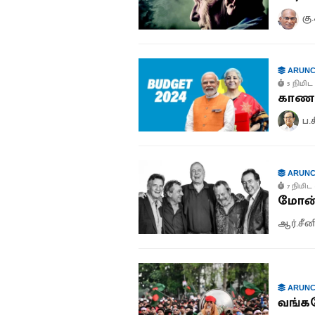
கு
ARUNC
5 நிமிட 
காண ம
ப.
ARUNC
7 நிமிட 
மோன்ட
ஆர்.சீன
ARUNC
வங்கத