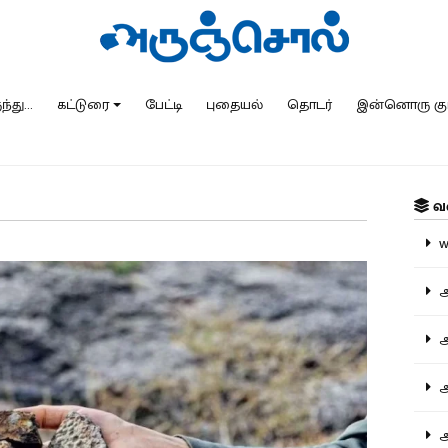
்து...
கட்டுரை
பேட்டி
புதையல்
தொடர்
இன்னொரு கு
வ
ww
அ
அர
அர
அற