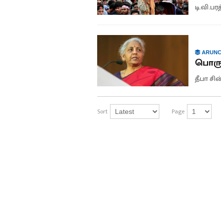
டி.வி.பர
ARUNC
பொரு
தீபா ச
Sort
Page