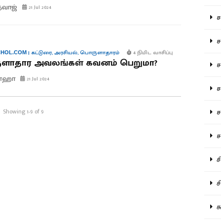
த்வாஜ்
21 Jul 2024
சம
சம
|
கட்டுரை
,
அரசியல்
,
பொருளாதாரம்
4 நிமிட வாசிப்பு
HOL.COM
ளாதார அவலங்கள் கவனம் பெறுமா?
ச
ின்ஹா
21 Jul 2024
சம
Showing 1-9 of 9
சர
சா
சி
சி
சு