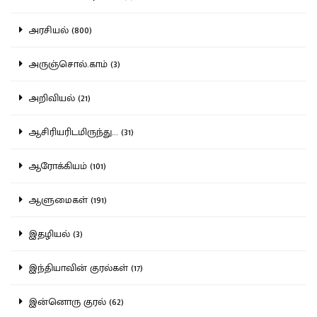
அரசியல் (800)
அருஞ்சொல்.காம் (3)
அறிவியல் (21)
ஆசிரியரிடமிருந்து... (31)
ஆரோக்கியம் (101)
ஆளுமைகள் (191)
இதழியல் (3)
இந்தியாவின் குரல்கள் (17)
இன்னொரு குரல் (62)