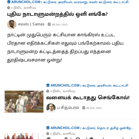
|
கட்டுரை
,
அரசியல்
,
வரலாறு
,
சமஸ் கட்டுரை
,
கூட்டாட்சி
ARUNCHOL.COM
5 நிமிட வாசிப்பு
புதிய நாடாளுமன்றத்தில் ஒளி எங்கே?
சமஸ் | Samas
08 Jun 2023
நாட்டின் முதுபெரும் கட்சியான காங்கிரஸ் உட்பட
பிரதான எதிர்க்கட்சிகள் எதுவும் பங்கேற்காமல் புதிய
நாடாளுமன்ற கட்டிடத்தைத் திறப்பது எத்தனை
துரதிஷ்டவசமான ஒன்று!
|
கட்டுரை
,
அரசியல்
,
கூட்டாட்சி
ARUNCHOL.COM
4 நிமிட வாசிப்பு
வளையக் கூடாதது செங்கோல்!
ப.சிதம்பரம்
05 Jun 2023
|
கட்டுரை
,
தொடர்
,
தமிழ் ஒன்றே போதும்
ARUNCHOL.COM
5 நிமிட வாசிப்பு