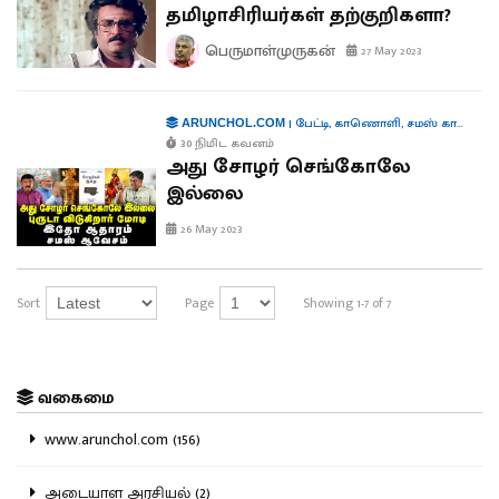
தமிழாசிரியர்கள் தற்குறிகளா?
பெருமாள்முருகன்
27 May 2023
|
பேட்டி
,
காணொளி
,
சமஸ் காணொளி
ARUNCHOL.COM
30 நிமிட கவனம்
அது சோழர் செங்கோலே
இல்லை
26 May 2023
Sort
Page
Showing 1-7 of 7
வகைமை
www.arunchol.com (156)
அடையாள அரசியல் (2)