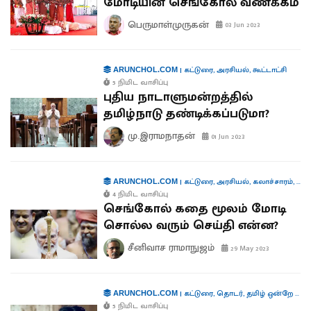
மோடியின் செங்கோல் வணக்கம்
பெருமாள்முருகன்
03 Jun 2023
|
கட்டுரை
,
அரசியல்
,
கூட்டாட்சி
ARUNCHOL.COM
5 நிமிட வாசிப்பு
புதிய நாடாளுமன்றத்தில்
தமிழ்நாடு தண்டிக்கப்படுமா?
மு.இராமநாதன்
01 Jun 2023
|
கட்டுரை
,
அரசியல்
,
கலாச்சாரம்
,
கூட்
ARUNCHOL.COM
4 நிமிட வாசிப்பு
செங்கோல் கதை மூலம் மோடி
சொல்ல வரும் செய்தி என்ன?
சீனிவாச ராமாநுஜம்
29 May 2023
|
கட்டுரை
,
தொடர்
,
தமிழ் ஒன்றே போதும்
ARUNCHOL.COM
5 நிமிட வாசிப்பு