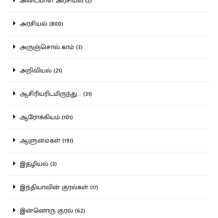
அடையாள அரசியல் (2)
அரசியல் (800)
அருஞ்சொல்.காம் (3)
அறிவியல் (21)
ஆசிரியரிடமிருந்து... (31)
ஆரோக்கியம் (101)
ஆளுமைகள் (191)
இதழியல் (3)
இந்தியாவின் குரல்கள் (17)
இன்னொரு குரல் (62)