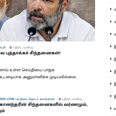
ஆச
ஆர
ஆள
இத
ாட்சி
4 நிமிட வாசிப்பு
ை புத்தாக்கச் சிந்தனைகள்!
இந
ின்னால் உள்ள செய்தியை பாஜக
இன
 உடனடியாக அனுமானிக்க முடியவில்லை.
இர
இல
|
கட்டுரை
,
தொடர்
,
கலாச்சாரம்
4 நிமிட வாசிப்பு
HOL.COM
ானந்தரின் சிந்தனைகளில் வர்ணமும்,
உர
ும்