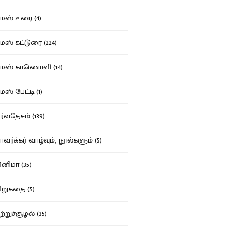
ஸ் உரை (4)
ஸ் கட்டுரை (224)
மஸ் காணொளி (14)
ஸ் பேட்டி (1)
்வதேசம் (139)
வர்க்கர் வாழ்வும், நூல்களும் (5)
னிமா (35)
றுகதை (5)
ற்றுச்சூழல் (35)