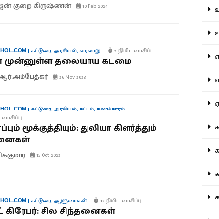
ஜன் குறை கிருஷ்ணன்
10 Feb 2024
உற
ஊட
|
கட்டுரை
,
அரசியல்
,
வரலாறு
5 நிமிட வாசிப்பு
HOL.COM
என
ள் முன்னுள்ள தலையாய கடமை
.ஆர்.அம்பேத்கர்
26 Nov 2023
எப
ஏன
|
கட்டுரை
,
அரசியல்
,
சட்டம்
,
கலாச்சாரம்
HOL.COM
 வாசிப்பு
பும் மூக்குத்தியும்: துலியா கிளர்த்தும்
கட
தனைகள்
கட
ிக்குமார்
15 Oct 2022
கல
கல
|
கட்டுரை
,
ஆளுமைகள்
12 நிமிட வாசிப்பு
HOL.COM
் கிரேபர்: சில சிந்தனைகள்