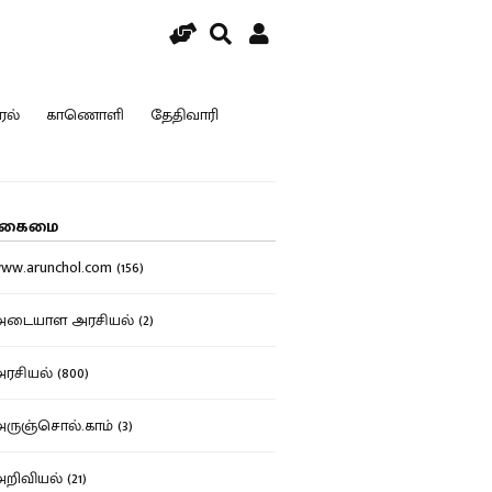
ரல்
காணொளி
தேதிவாரி
கைமை
w.arunchol.com (156)
டையாள அரசியல் (2)
சியல் (800)
ுஞ்சொல்.காம் (3)
ிவியல் (21)