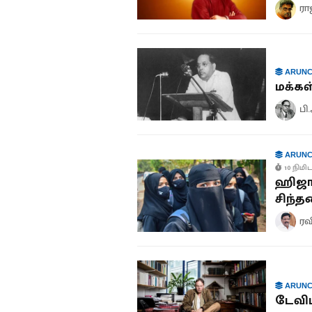
ரா
ARUNC
மக்க
பி
ARUNC
10 நிமிட
ஹிஜாப்
சிந்
ரவ
ARUNC
டேவிட