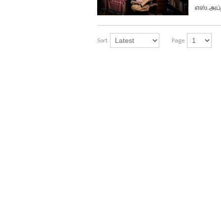
எஸ்.அப்
Sort
Page