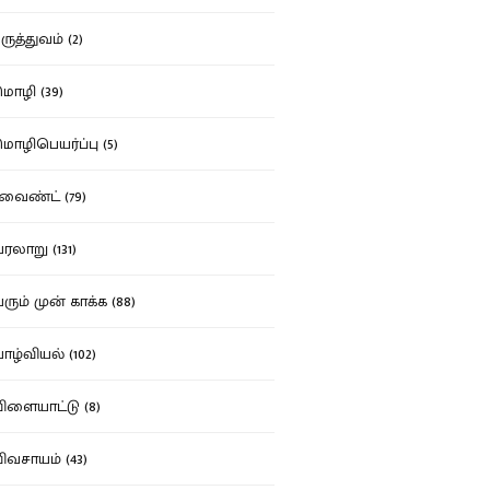
ுத்துவம் (2)
ழி (39)
ழிபெயர்ப்பு (5)
வைண்ட் (79)
லாறு (131)
ும் முன் காக்க (88)
ழ்வியல் (102)
ளையாட்டு (8)
வசாயம் (43)