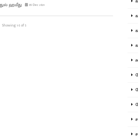
கல
துல் ஹமீது
05 Dec 2021
கவ
Showing 1-5 of 5
க
கா
கூ
கே
கே
க
சட
சம