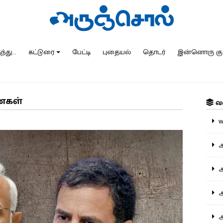
்து...
கட்டுரை
பேட்டி
புதையல்
தொடர்
இன்னொரு கு
னைகள்
வ
ww
அ
அர
அர
அற