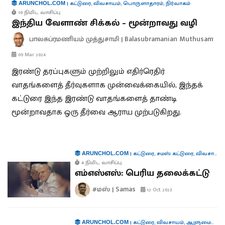
|
கட்டுரை
,
விவசாயம்
,
பொருளாதாரம்
,
நிர்வாகம்
ARUNCHOL.COM
10 நிமிட வாசிப்பு
இந்திய வேளாண் சிக்கல் – மூன்றாவது வழி
பாலசுப்ரமணியம் முத்துசாமி | Balasubramanian Muthusamy
09 Mar 2024
இரண்டு தரப்புகளும் முற்றிலும் எதிர்ரெதிர்
வாதங்களைத் தீர்வுகளாக முன்வைக்கையில், இந்தக்
கட்டுரை இந்த இரண்டு வாதங்களைத் தாண்டி
மூன்றாவதாக ஒரு தீர்வை ஆராய முற்படுகிறது.
|
கட்டுரை
,
சமஸ் கட்டுரை
,
விவசாயம்
ARUNCHOL.COM
4 நிமிட வாசிப்பு
எம்எஸ்எஸ்: பெரிய தலைக்கட்டு
சமஸ் | Samas
12 Oct 2023
|
கட்டுரை
,
விவசாயம்
,
ஆளுமைகள்
ARUNCHOL.COM