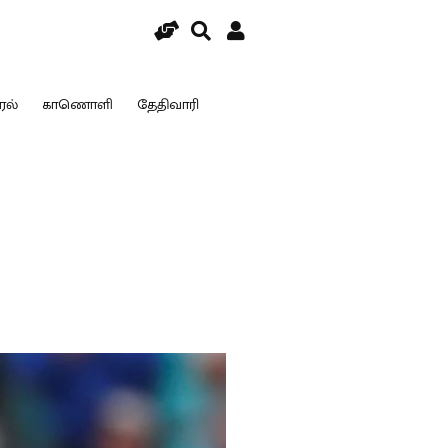
ரல்
காணொளி
தேதிவாரி