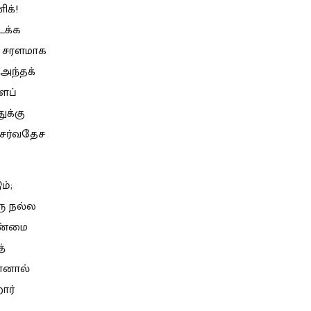
ிக்!
ைக்க
் சரளமாக
 அந்தக்
ைப்
ுக்கு
் சர்வதேச
ம்;
ு நல்ல
ிண்மை
்
ோனால்
ார்