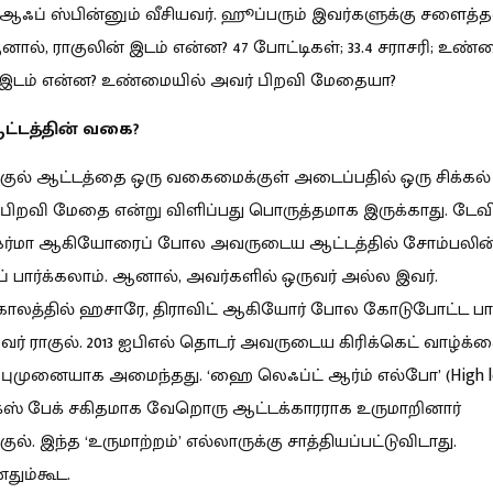
ஆஃப் ஸ்பின்னும் வீசியவர். ஹூப்பரும் இவர்களுக்கு சளைத்த
ால், ராகுலின் இடம் என்ன? 47 போட்டிகள்; 33.4 சராசரி; உண்
் இடம் என்ன? உண்மையில் அவர் பிறவி மேதையா?
ஆட்டத்தின் வகை?
ாகுல் ஆட்டத்தை ஒரு வகைமைக்குள் அடைப்பதில் ஒரு சிக்கல்
ிறவி மேதை என்று விளிப்பது பொருத்தமாக இருக்காது. டேவி
ஷர்மா ஆகியோரைப் போல அவருடைய ஆட்டத்தில் சோம்பலின
ப் பார்க்கலாம். ஆனால், அவர்களில் ஒருவர் அல்ல இவர்.
காலத்தில் ஹசாரே, திராவிட் ஆகியோர் போல கோடுபோட்ட ப
ர் ராகுல். 2013 ஐபிஎல் தொடர் அவருடைய கிரிக்கெட் வாழ்க்
ப்புமுனையாக அமைந்தது. ‘ஹை லெஃப்ட் ஆர்ம் எல்போ’ (High l
சிக்ஸ் பேக் சகிதமாக வேறொரு ஆட்டக்காரராக உருமாறினார்
குல். இந்த ‘உருமாற்றம்’ எல்லாருக்கு சாத்தியப்பட்டுவிடாது.
தும்கூட.