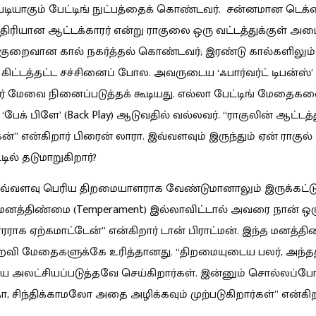
படியாகும் பேட்டிங் நுட்பத்தைக் கொண்டவர். சன்னமான டெக்ன
ிரியான ஆட்டக்காரர் என்று ராகுலை ஒரு வட்டத்துக்குள் அட
. குறைவான கால் நகர்த்தல் கொண்டவர்; இரண்டு கால்களிலும
 கிட்டத்தட்ட சச்சினைப் போல. அவருடைய ‘ஃபார்வர்ட் டிபன்ஸ்’
டர் மேவை நினைப்படுத்தக் கூடியது. எல்லா பேட்டிங் மேதைகள
ேக் பிளே’ (Back Play) ஆடுவதில் வல்லவர். “ராகுலின் ஆட்டத்த
கன்” என்கிறார் பிரைன் லாரா. இவ்வளவும் இருந்தும் ஏன் ராகுல
்டில் தடுமாறுகிறார்?
எவ்வளவு பெரிய திறமையாளராக வேண்டுமானாலும் இருக்கட்டு
மனத்திண்மை (Temperament) இல்லாவிட்டால் அவரை நான் ஒர
ரராக ஏற்கமாட்டேன்” என்கிறார் டான் பிராட்மன். இந்த மனத்த
பிறவி மேதைகளுக்கே உரித்தானது. “திறமையுடைய பலர், அந்தத
 அலட்சியப்படுத்தவே செய்கிறார்கள். இன்னும் சொல்லப்ப
தோ, சிந்திக்காமலோ அதை அழிக்கவும் முற்படுகிறார்கள்” என்கிற