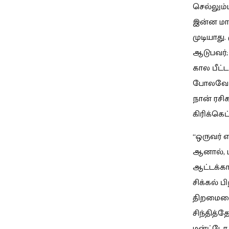
செல்லும்
இன்ன மாத
முடியாது
ஆடுபவர்;
கால பீட்
போலவே ‘ப
நான் ரசி
கிரிக்கெட
“ஒருவர் 
ஆனால், 
ஆட்டக்கா
சிக்கல் 
திறமையை
சிந்தித்
மன்ட்டோ.