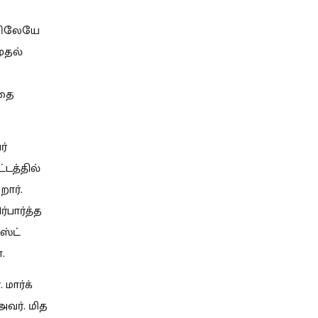
ியிலேயே
ுதல்
னதை
ர்
த்தில்
ார்.
்பார்த்த
ஸ்ட்
.
 மார்க்
அவர். மித