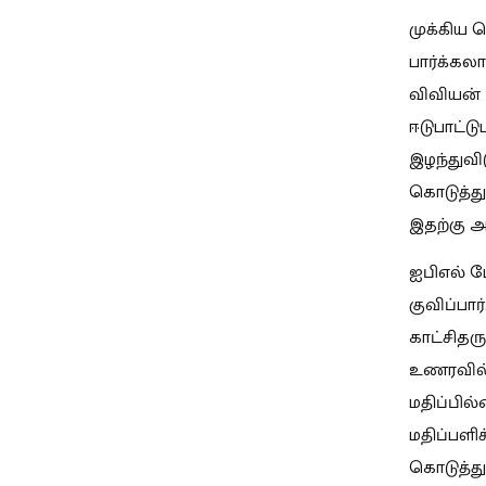
முக்கிய 
பார்க்கல
விவியன் ர
ஈடுபாட்ட
இழந்துவ
கொடுத்து 
இதற்கு அ
ஐபிஎல் ப
குவிப்பா
காட்சிதர
உணரவில்
மதிப்பில
மதிப்பளி
கொடுத்து