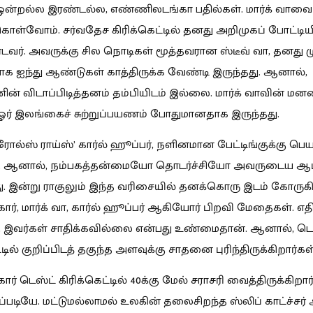
ு ஒன்றல்ல இரண்டல்ல, எண்ணிலடங்கா பதில்கள். மார்க் வாவை
்கொள்வோம். சர்வதேச கிரிக்கெட்டில் தனது அறிமுகப் போட்ட
டவர். அவருக்கு சில நொடிகள் மூத்தவரான ஸ்டீவ் வா, தனது ம
காக ஐந்து ஆண்டுகள் காத்திருக்க வேண்டி இருந்தது. ஆனால்,
 விடாப்பிடித்தனம் தம்பியிடம் இல்லை. மார்க் வாவின் ம
ர் இலங்கைச் சுற்றுப்பயணம் போதுமானதாக இருந்தது.
‘ரோல்ஸ் ராய்ஸ்’ கார்ல் ஹூப்பர், நளினமான பேட்டிங்குக்கு பெய
 ஆனால், நம்பகத்தன்மையோ தொடர்ச்சியோ அவருடைய ஆட்ட
. இன்று ராகுலும் இந்த வரிசையில் தனக்கொரு இடம் கோருகிற
ர், மார்க் வா, கார்ல் ஹூப்பர் ஆகியோர் பிறவி மேதைகள். எதிர
 இவர்கள் சாதிக்கவில்லை என்பது உண்மைதான். ஆனால், டெ
்டில் குறிப்பிடத் தகுந்த அளவுக்கு சாதனை புரிந்திருக்கிறார்கள்
ர் டெஸ்ட் கிரிக்கெட்டில் 40க்கு மேல் சராசரி வைத்திருக்கிறார்.
ப்படியே. மட்டுமல்லாமல் உலகின் தலைசிறந்த ஸ்லிப் காட்ச்சர் 