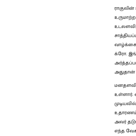
ராகுலின்
உருமாற்ற
உடலளவிலு
சாத்தியப
வாழ்க்கை
க்ரோ. இங
அர்த்தப்ப
அதுதான் 
மனதளவில்
உள்ளார்
முடியவில
உதாரணம்.
அவர் தடும
எந்த வேக