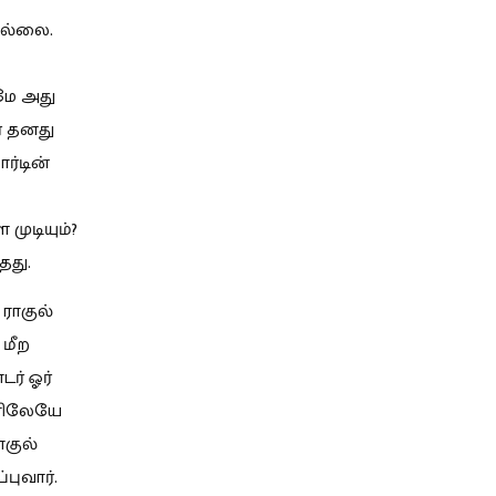
ில்லை.
மே அது
் தனது
ர்டின்
முடியும்?
தது.
ராகுல்
மீற
ர் ஓர்
களிலேயே
ாகுல்
புவார்.