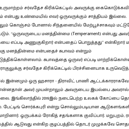
 உருமாற்றம் சர்வதேச கிரிக்கெட்டில் அவருக்கு கைகொடுக்கவ
ம் என்பது உண்மையில் எவர் ஒருவருக்கும் சாத்தியம் இல்லை.
ம் கொஞ்சம் போனால் சிந்தனையில் மேற்பூச்சாகவும் மட்டு
்படும். “ஒருவருடைய மனத்தின்மை (Temperament) என்பது அவர
யை எப்படி அணுகுகிறார் என்பதைப் பொறுத்தது” என்கிறார் மா
்கு மனத்தின்மை என்பதைச் சுபாவம் என்றும்
டுத்திக்கொள்ளலாம். சுபாவத்தை ஒருவர் எப்படி மாற்றிக்கொள்ள 
ராகுலுக்கு சர்வதேச கிரிக்கெட்டில் பிரச்சினையாக உருவெடுத்
 இன்னமும் ஒரு ஹசாரா - திராவிட் பாணி ஆட்டக்காரராகவே 
. என்னதான் அவர் முயன்றாலும் அவருடைய இயல்பை அவரால் 
்லை. இங்கிலாந்தில் 2019இல் நடைபெற்ற உலகக் கோப்பை தொட
 பேட்டிங் சொர்க்கபுரி என்று சொல்லும்படியான ஆடுகளங்
ாறினார். ஒருபக்கம் ரோகித் சதங்களாக குவிப்பார். மறுபுறம், ர
த்தில் ஆடுவது என்கிற குழப்பத்தில் தொடர் முழுக்கவே சொதப்