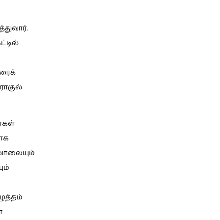
்துவார்.
்டில்
ரைக்
 ராகுல்
்கள்
யாக
சவாலையும்
ும்
ுத்தம்
ன