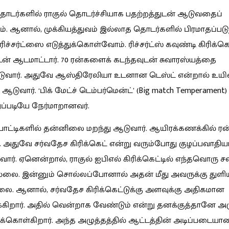
தொடர்களில் ராகுல் தொடர்ச்சியாக பதற்றத்துடன் ஆடுவதைப்
ாம். ஆனால், முக்கியத்துவம் இல்லாத தொடர்களில் பிரமாதப்படுத
ிச்சர்ட்ஸை எடுத்துக்கொள்வோம். ரிச்சர்ட்ஸ் கவுண்டி கிரிக்கெட
ுடன் ஆடமாட்டார். 70 ரன்களைக் கடந்தவுடன் சுவாரஸ்யத்தை
ிடுவார். அதுவே ஆஸ்திரேலியா உடனான டெஸ்ட் என்றால் உயி
ஆடுவார். ‘பிக் மேட்ச் டெம்பர்மென்ட்’ (Big match Temperament)
ப்படியே நேர்மாறானவர்.
ோட்டிகளில் தன்னிலை மறந்து ஆடுவார். ஆயிரக்கணக்கில் ரன
ர். அதுவே சர்வதேச கிரிக்கெட் என்று வரும்போது குழப்பவாதி
ுவார். ஏனென்றால், ராகுல் ஐபிஎல் கிரிக்கெட்டில் எந்தவொரு 
லை. இன்னும் சொல்லப்போனால் அதன் மீது அவருக்கு துளிய
்லை. ஆனால், சர்வதேச கிரிக்கெட்டுக்கு அளவுக்கு அதிகமான
க்கிறார். அதில் வென்றாக வேண்டும் என்று தனக்குத்தானே அழ
க்கொள்கிறார். அந்த அழுத்தத்தில் ஆட்டத்தின் அடிப்படையா