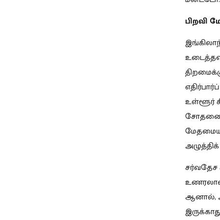
பிறவி ம
இங்கிலாந்
உடைத்தவ
திறமைக்க
எதிர்பார
உள்ளூர் க
சோதனைக்
மேதமையி
அழுத்திக
சர்வதேச 
உணரலானார
ஆனால், 
இருக்காத