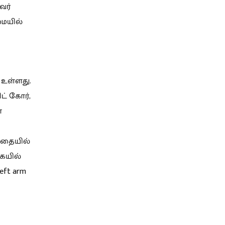
வர்
மையில்
 உள்ளது.
ட் கோர்,
்
ாதையில்
கையில்
eft arm