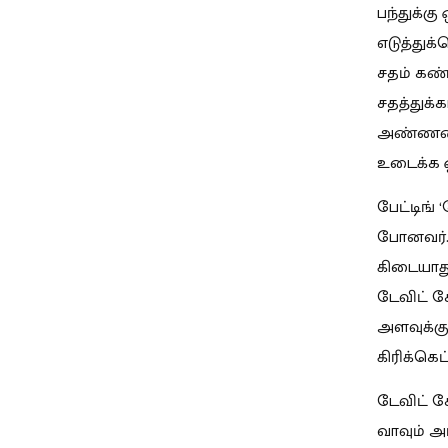
பந்துக்க
எடுத்துக
சதம் கண்
சதத்துக்
அண்ணனின்
உடைக்க ஓ
பேட்டிங் 
போனவர்.
கிடையாது
டேவிட் கோ
அளவுக்கு
கிரிக்கெட
டேவிட் கோ
வாவும் அ