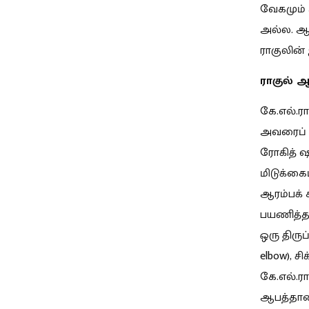
வேகமும் 
அல்ல. ஆன
ராகுலின
ராகுல் 
கே.எல்.ர
அவரைப் ப
ரோகித் 
மிடுக்கை
ஆரம்ப
க்
பயணித்தவ
ஒரு திரு
elbow), 
கே.எல்.ரா
ஆபத்தான