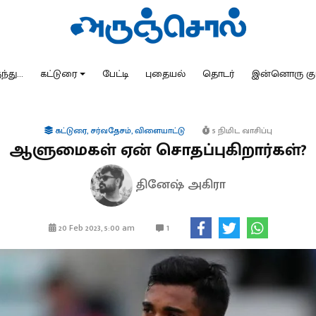
்து...
கட்டுரை
பேட்டி
புதையல்
தொடர்
இன்னொரு கு
கட்டுரை
,
சர்வதேசம்
,
விளையாட்டு
5 நிமிட வாசிப்பு
ஆளுமைகள் ஏன் சொதப்புகிறார்கள்?
தினேஷ் அகிரா
1
20 Feb 2023, 5:00 am