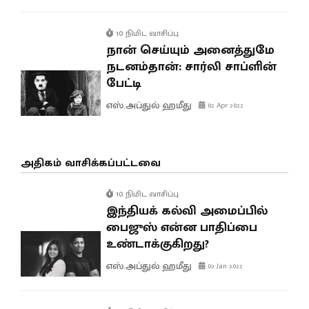
10 நிமிட வாசிப்பு
நான் செய்யும் அனைத்துமே
நடனம்தான்: சார்லி சாப்ளின்
பேட்டி
எஸ்.அப்துல் ஹமீது
02 Apr 2022
அதிகம் வாசிக்கப்பட்டவை
10 நிமிட வாசிப்பு
இந்தியக் கல்வி அமைப்பில்
பைஜுஸ் என்ன பாதிப்பை
உண்டாக்குகிறது?
எஸ்.அப்துல் ஹமீது
02 Jan 2022