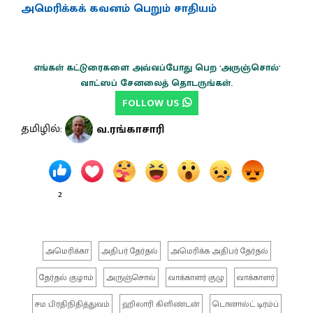
அமெரிக்கக் கவனம் பெறும் சாதியம்
எங்கள் கட்டுரைகளை அவ்வப்போது பெற 'அருஞ்சொல்'
வாட்ஸப் சேனலைத் தொடருங்கள்.
FOLLOW US
தமிழில்:
வ.ரங்காசாரி
2
அமெரிக்கா
அதிபர் தேர்தல்
அமெரிக்க அதிபர் தேர்தல்
தேர்தல் குழாம்
அருஞ்சொல்
வாக்காளர் குழு
வாக்காளர்
சம பிரதிநிதித்துவம்
ஹிலாரி கிளிண்டன்
டொனால்ட் டிரம்ப்