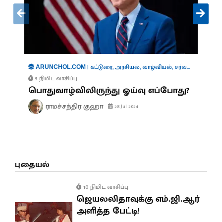
|
கட்டுரை
,
அரசியல்
,
வாழ்வியல்
,
சர்வதேசம்
,
நிர்வ
ARUNCHOL.COM
5 நிமிட வாசிப்பு
பொதுவாழ்விலிருந்து ஓய்வு எப்போது?
ராமச்சந்திர குஹா
28 Jul 2024
புதையல்
10 நிமிட வாசிப்பு
ஜெயலலிதாவுக்கு எம்.ஜி.ஆர்
அளித்த பேட்டி!