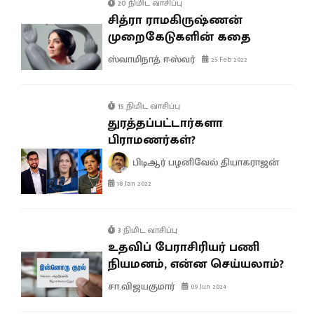
20 நிமிட வாசிப்பு
சித்ரா ராமகிருஷ்ணன்
முறைகேடுகளின் கதை
ஸ்வாமிநாத் ஈஸ்வர்
25 Feb 2022
15 நிமிட வாசிப்பு
துரத்தப்பட்டார்களா
பிராமணர்கள்?
பிடிஆர் பழனிவேல் தியாகராஜன்
18 Jan 2022
3 நிமிட வாசிப்பு
உதவிப் பேராசிரியர் பணி
நியமனம், என்ன செய்யலாம்?
சா.விஜயகுமார்
09 Jun 2024